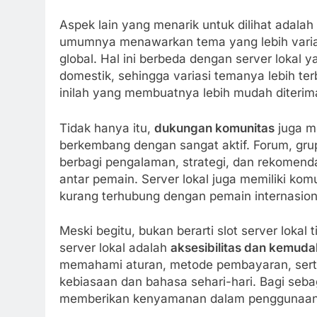
Aspek lain yang menarik untuk dilihat adalah
umumnya menawarkan tema yang lebih variat
global. Hal ini berbeda dengan server lokal 
domestik, sehingga variasi temanya lebih te
inilah yang membuatnya lebih mudah diterima
Tidak hanya itu,
dukungan komunitas
juga m
berkembang dengan sangat aktif. Forum, grup
berbagi pengalaman, strategi, dan rekomend
antar pemain. Server lokal juga memiliki komu
kurang terhubung dengan pemain internasion
Meski begitu, bukan berarti slot server lokal 
server lokal adalah
aksesibilitas dan kemuda
memahami aturan, metode pembayaran, sert
kebiasaan dan bahasa sehari-hari. Bagi sebag
memberikan kenyamanan dalam penggunaan