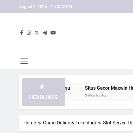
Skip
August 7, 2026
1:33:03 PM
to
content
Eve
Events Wi
ndari Halaman Palsu
Situs Gacor Maxwin Hari Ini denga
3 Months Ago
HEADLINES
Home
Game Online & Teknologi
Slot Server T