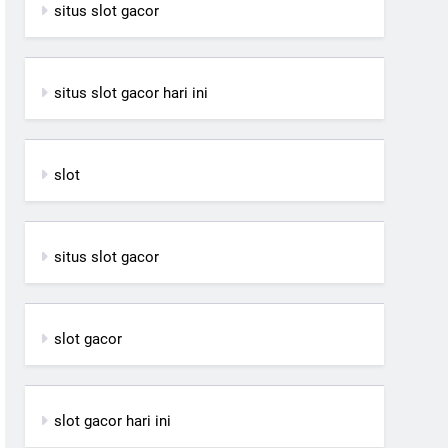
situs slot gacor
situs slot gacor hari ini
slot
situs slot gacor
slot gacor
slot gacor hari ini