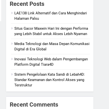
Recent Posts
LAE138 Link Alternatif dan Cara Menghindari
Halaman Palsu
Situs Gacor Maxwin Hari Ini dengan Performa
yang Lebih Stabil untuk Akses Lebih Nyaman
Media Teknologi dan Masa Depan Komunikasi
Digital di Era Global
Inovasi Teknologi Web dalam Pengembangan
Platform Digital Tiara4D
Sistem Pengelolaan Kata Sandi di Lebah4D:
Standar Keamanan dan Kontrol Akses yang
Terstruktur
Recent Comments