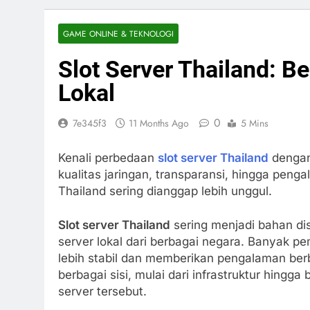
GAME ONLINE & TEKNOLOGI
Slot Server Thailand: B
Lokal
0
7e345f3
11 Months Ago
5 Mins
Kenali perbedaan
slot server Thailand
dengan 
kualitas jaringan, transparansi, hingga p
Thailand sering dianggap lebih unggul.
Slot server Thailand
sering menjadi bahan dis
server lokal dari berbagai negara. Banyak p
lebih stabil dan memberikan pengalaman berb
berbagai sisi, mulai dari infrastruktur hing
server tersebut.