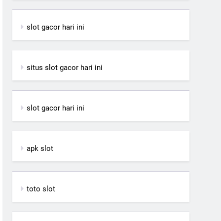
slot gacor hari ini
situs slot gacor hari ini
slot gacor hari ini
apk slot
toto slot