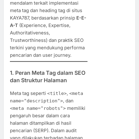
mendalam terkait implementasi
meta tag dan heading tag di situs
KAYA787, berdasarkan prinsip
E-E-
A-T
(Experience, Expertise,
Authoritativeness,
Trustworthiness) dan praktik SEO
terkini yang mendukung performa
pencarian dan user journey.
1.
Peran Meta Tag dalam SEO
dan Struktur Halaman
Meta tag seperti
,
<title>
<meta
, dan
name="description">
memiliki
<meta name="robots">
pengaruh besar dalam cara
halaman ditampilkan di hasil
pencarian (SERP). Dalam audit
yang dilakukan terhadap halaman