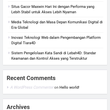
Situs Gacor Maxwin Hari Ini dengan Performa yang
Lebih Stabil untuk Akses Lebih Nyaman
Media Teknologi dan Masa Depan Komunikasi Digital di
Era Global
Inovasi Teknologi Web dalam Pengembangan Platform
Digital Tiara4D
Sistem Pengelolaan Kata Sandi di Lebah4D: Standar
Keamanan dan Kontrol Akses yang Terstruktur
Recent Comments
A WordPress Commenter
on
Hello world!
Archives