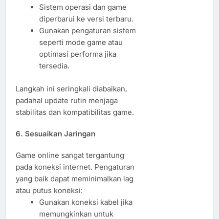
Sistem operasi dan game
diperbarui ke versi terbaru.
Gunakan pengaturan sistem
seperti mode game atau
optimasi performa jika
tersedia.
Langkah ini seringkali diabaikan,
padahal update rutin menjaga
stabilitas dan kompatibilitas game.
6. Sesuaikan Jaringan
Game online sangat tergantung
pada koneksi internet. Pengaturan
yang baik dapat meminimalkan lag
atau putus koneksi:
Gunakan koneksi kabel jika
memungkinkan untuk