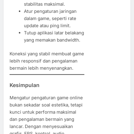
stabilitas maksimal.
Atur pengaturan jaringan
dalam game, seperti rate
update atau ping limit.
Tutup aplikasi latar belakang
yang memakan bandwidth.
Koneksi yang stabil membuat game
lebih responsif dan pengalaman
bermain lebih menyenangkan.
Kesimpulan
Mengatur pengaturan game online
bukan sekadar soal estetika, tetapi
kunci untuk performa maksimal
dan pengalaman bermain yang
lancar. Dengan menyesuaikan
grafis, FPS, kontrol, audio,