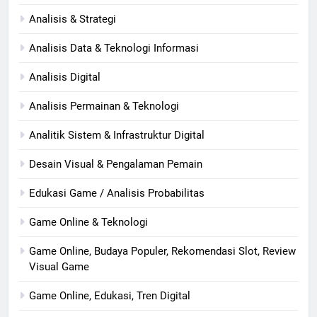
Analisis & Strategi
Analisis Data & Teknologi Informasi
Analisis Digital
Analisis Permainan & Teknologi
Analitik Sistem & Infrastruktur Digital
Desain Visual & Pengalaman Pemain
Edukasi Game / Analisis Probabilitas
Game Online & Teknologi
Game Online, Budaya Populer, Rekomendasi Slot, Review
Visual Game
Game Online, Edukasi, Tren Digital