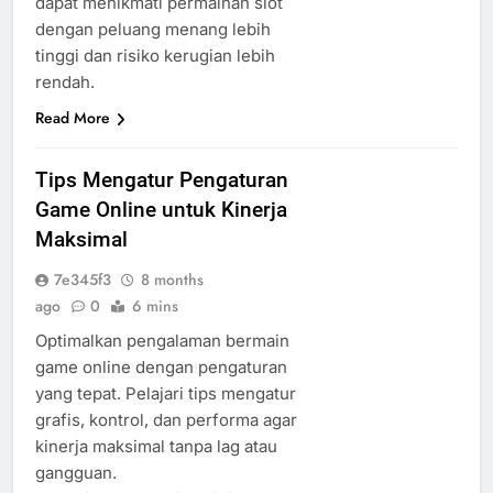
dapat menikmati permainan slot
dengan peluang menang lebih
tinggi dan risiko kerugian lebih
rendah.
Read More
Tips Mengatur Pengaturan
Game Online untuk Kinerja
Maksimal
7e345f3
8 months
ago
0
6 mins
Optimalkan pengalaman bermain
game online dengan pengaturan
yang tepat. Pelajari tips mengatur
grafis, kontrol, dan performa agar
kinerja maksimal tanpa lag atau
gangguan.