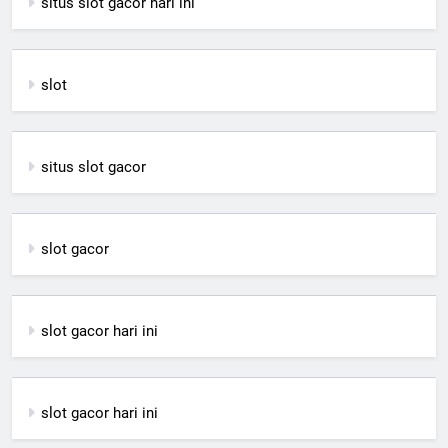
situs slot gacor hari ini
slot
situs slot gacor
slot gacor
slot gacor hari ini
slot gacor hari ini