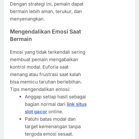
Dengan strategi ini, pemain dapat
bermain lebih aman, terukur, dan
menyenangkan.
Mengendalikan Emosi Saat
Bermain
Emosi yang tidak terkendali sering
membuat pemain mengabaikan
kontrol modal. Euforia saat
menang atau frustrasi saat kalah
bisa memicu taruhan berlebihan.
Tips mengendalikan emosi:
Anggap setiap hasil sebagai
bagian normal dari
link situs
slot gacor
online.
Patuhi batas modal dan
target kemenangan tanpa
tergoda emosi sesaat.