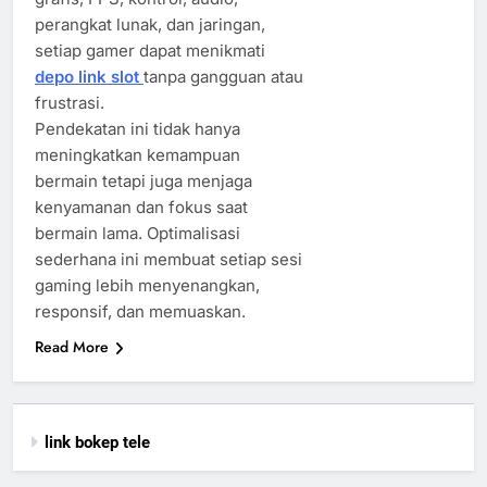
perangkat lunak, dan jaringan,
setiap gamer dapat menikmati
depo link slot
tanpa gangguan atau
frustrasi.
Pendekatan ini tidak hanya
meningkatkan kemampuan
bermain tetapi juga menjaga
kenyamanan dan fokus saat
bermain lama. Optimalisasi
sederhana ini membuat setiap sesi
gaming lebih menyenangkan,
responsif, dan memuaskan.
Read More
link bokep tele