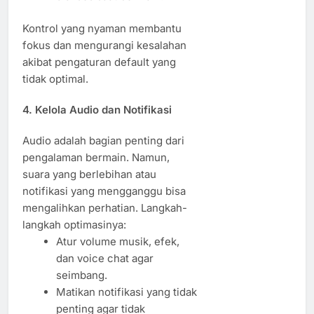
Kontrol yang nyaman membantu
fokus dan mengurangi kesalahan
akibat pengaturan default yang
tidak optimal.
4. Kelola Audio dan Notifikasi
Audio adalah bagian penting dari
pengalaman bermain. Namun,
suara yang berlebihan atau
notifikasi yang mengganggu bisa
mengalihkan perhatian. Langkah-
langkah optimasinya:
Atur volume musik, efek,
dan voice chat agar
seimbang.
Matikan notifikasi yang tidak
penting agar tidak