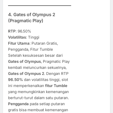
4. Gates of Olympus 2
(Pragmatic Play)
RTP
: 96.50%
Volatilitas
: Tinggi
Fitur Utama
: Putaran Gratis,
Pengganda, Fitur Tumble
Setelah kesuksesan besar dari
Gates of Olympus
, Pragmatic Play
kembali meluncurkan sekuelnya,
Gates of Olympus 2
. Dengan RTP
96.50%
dan volatilitas tinggi, slot
ini memperkenalkan
fitur Tumble
yang memungkinkan kemenangan
berturut-turut dalam satu putaran.
Pengganda
pada setiap putaran
gratis bisa membuat kemenangan