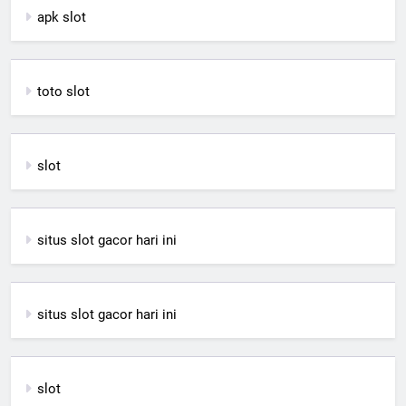
apk slot
toto slot
slot
situs slot gacor hari ini
situs slot gacor hari ini
slot