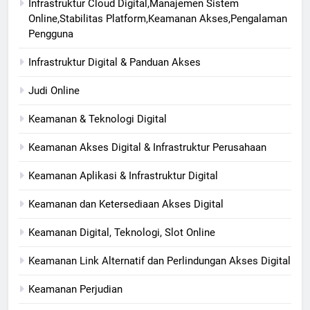
Infrastruktur Cloud Digital,Manajemen Sistem
Online,Stabilitas Platform,Keamanan Akses,Pengalaman
Pengguna
Infrastruktur Digital & Panduan Akses
Judi Online
Keamanan & Teknologi Digital
Keamanan Akses Digital & Infrastruktur Perusahaan
Keamanan Aplikasi & Infrastruktur Digital
Keamanan dan Ketersediaan Akses Digital
Keamanan Digital, Teknologi, Slot Online
Keamanan Link Alternatif dan Perlindungan Akses Digital
Keamanan Perjudian