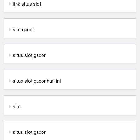
link situs slot
slot gacor
situs slot gacor
situs slot gacor hari ini
slot
situs slot gacor