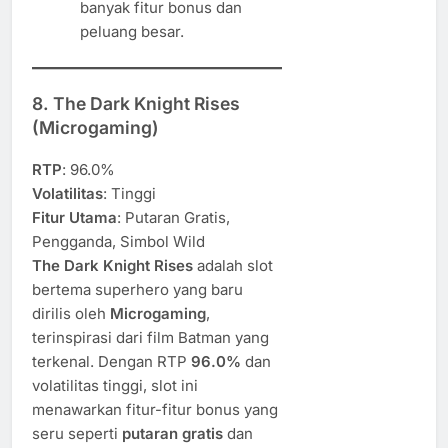
banyak fitur bonus dan
peluang besar.
8. The Dark Knight Rises
(Microgaming)
RTP
: 96.0%
Volatilitas
: Tinggi
Fitur Utama
: Putaran Gratis,
Pengganda, Simbol Wild
The Dark Knight Rises
adalah slot
bertema superhero yang baru
dirilis oleh
Microgaming
,
terinspirasi dari film Batman yang
terkenal. Dengan RTP
96.0%
dan
volatilitas tinggi, slot ini
menawarkan fitur-fitur bonus yang
seru seperti
putaran gratis
dan