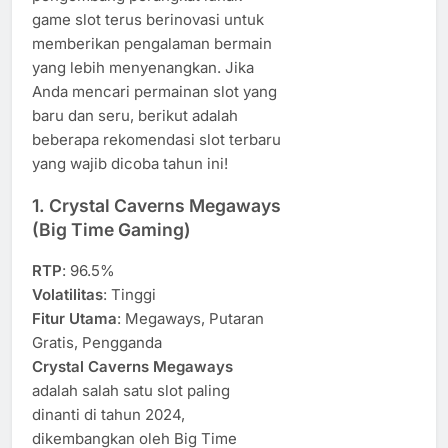
game slot terus berinovasi untuk
memberikan pengalaman bermain
yang lebih menyenangkan. Jika
Anda mencari permainan slot yang
baru dan seru, berikut adalah
beberapa rekomendasi slot terbaru
yang wajib dicoba tahun ini!
1. Crystal Caverns Megaways
(Big Time Gaming)
RTP
: 96.5%
Volatilitas
: Tinggi
Fitur Utama
: Megaways, Putaran
Gratis, Pengganda
Crystal Caverns Megaways
adalah salah satu slot paling
dinanti di tahun 2024,
dikembangkan oleh Big Time