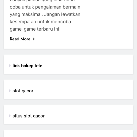
coba untuk pengalaman bermain
yang maksimal. Jangan lewatkan
kesempatan untuk mencoba
game-game terbaru ini!
Read More
link bokep tele
slot gacor
situs slot gacor