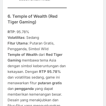
6. Temple of Wealth (Red
Tiger Gaming)
RTP
: 95.78%
Volatilitas
: Sedang
Fitur Utama
: Putaran Gratis,
Pengganda, Simbol Wild
Temple of Wealth
dari
Red Tiger
Gaming
membawa tema Asia
dengan simbol keberuntungan dan
kekayaan. Dengan
RTP 95.78%
dan volatilitas sedang, game ini
menawarkan fitur
putaran gratis
dan
pengganda
yang dapat
memberikan kemenangan besar.
Desain yang menakjubkan dan
fitur-fitur yang menguntungkan