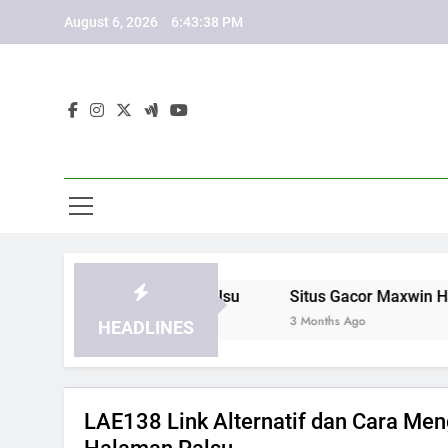
Skip
August 6, 2026
6:43:39 PM
to
content
Eve
Events Wi
ndari Halaman Palsu
Situs Gacor Maxwin Hari Ini denga
3 Months Ago
HEADLINES
LAE138 Link Alternatif dan Cara Men