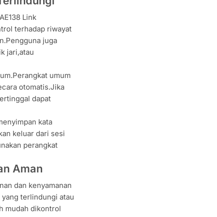
erlindungi
LAE138 Link
trol terhadap riwayat
an.Pengguna juga
k jari,atau
umum.Perangkat umum
ecara otomatis.Jika
ertinggal dapat
 menyimpan kata
an keluar dari sesi
gunakan perangkat
dan Aman
manan dan kenyamanan
 yang terlindungi atau
ih mudah dikontrol