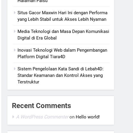
Halaman Palsu
Situs Gacor Maxwin Hari Ini dengan Performa
yang Lebih Stabil untuk Akses Lebih Nyaman
Media Teknologi dan Masa Depan Komunikasi
Digital di Era Global
Inovasi Teknologi Web dalam Pengembangan
Platform Digital Tiara4D
Sistem Pengelolaan Kata Sandi di Lebah4D:
Standar Keamanan dan Kontrol Akses yang
Terstruktur
Recent Comments
A WordPress Commenter
on
Hello world!