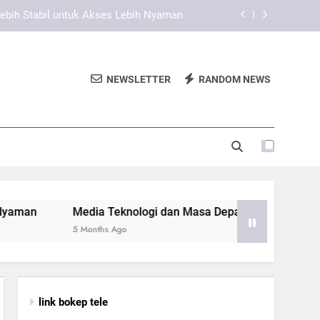
Lebih Stabil untuk Akses Lebih Nyaman
epan Komunikasi Digital di Era Global
engembangan Platform Digital Tiara4D
NEWSLETTER
RANDOM NEWS
if dan Cara Menghindari Halaman Palsu
ntuk Membuat Acara Anda Semakin Berkesan.
Lebih Stabil untuk Akses Lebih Nyaman
epan Komunikasi Digital di Era Global
engembangan Platform Digital Tiara4D
Media Teknologi dan Masa Depan Komunikasi Digital di Era G
5 Months Ago
link bokep tele