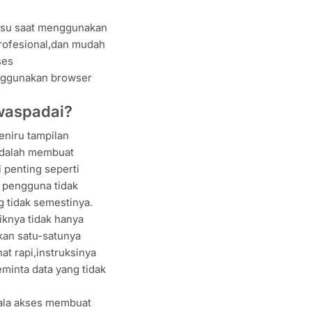
alsu saat menggunakan
profesional,dan mudah
ses
enggunakan browser
waspadai?
eniru tampilan
adalah membuat
penting seperti
a pengguna tidak
g tidak semestinya.
iknya tidak hanya
kan satu-satunya
t rapi,instruksinya
eminta data yang tidak
ala akses membuat