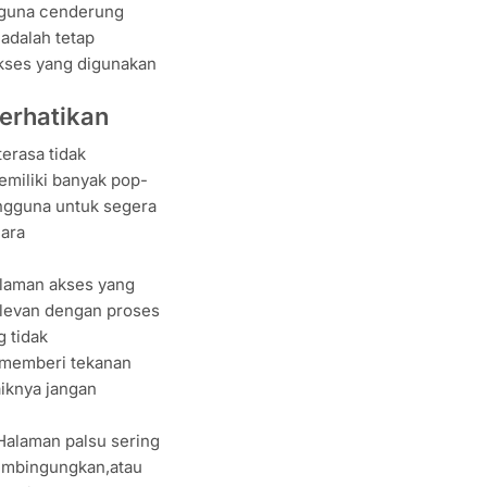
gguna cenderung
adalah tetap
kses yang digunakan
perhatikan
terasa tidak
emiliki banyak pop-
ngguna untuk segera
cara
Halaman akses yang
elevan dengan proses
 tidak
u memberi tekanan
iknya jangan
.Halaman palsu sering
membingungkan,atau