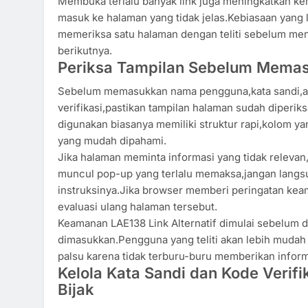
Membuka terlalu banyak link juga meningkatkan 
masuk ke halaman yang tidak jelas.Kebiasaan yang 
memeriksa satu halaman dengan teliti sebelum me
berikutnya.
Periksa Tampilan Sebelum Mema
Sebelum memasukkan nama pengguna,kata sandi,a
verifikasi,pastikan tampilan halaman sudah diperik
digunakan biasanya memiliki struktur rapi,kolom yan
yang mudah dipahami.
Jika halaman meminta informasi yang tidak relevan,
muncul pop-up yang terlalu memaksa,jangan langs
instruksinya.Jika browser memberi peringatan kea
evaluasi ulang halaman tersebut.
Keamanan LAE138 Link Alternatif dimulai sebelum d
dimasukkan.Pengguna yang teliti akan lebih muda
palsu karena tidak terburu-buru memberikan informa
Kelola Kata Sandi dan Kode Verif
Bijak