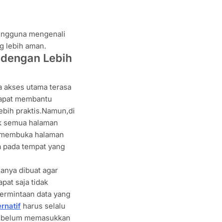
pengguna mengenali
g lebih aman.
 dengan Lebih
ka akses utama terasa
f dapat membantu
bih praktis.Namun,di
dak semua halaman
ah membuka halaman
 pada tempat yang
anya dibuat agar
pat saja tidak
ermintaan data yang
ernatif
harus selalu
sebelum memasukkan