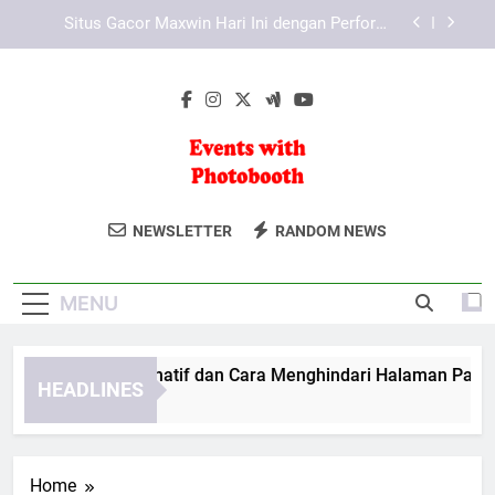
Skip
Media Teknologi dan Masa Depan Komunikasi
to
Digital di Era Global
content
Inovasi Teknologi Web dalam Pengembangan
Platform Digital Tiara4D
LAE138 Link Alternatif dan Cara Menghindari
Halaman Palsu
Situs Gacor Maxwin Hari Ini dengan Performa
yang Lebih Stabil untuk Akses Lebih Nyaman
Events With
Events With Photobooth Menyediakan
Media Teknologi dan Masa Depan Komunikasi
NEWSLETTER
RANDOM NEWS
Digital di Era Global
Photobooth
Layanan Fotobooth Berkualitas Untuk
Inovasi Teknologi Web dalam Pengembangan
Membuat Acara Anda Semakin
Platform Digital Tiara4D
MENU
Berkesan.
E138 Link Alternatif dan Cara Menghindari Halaman Palsu
HEADLINES
onths Ago
Home