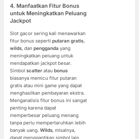
4.
Manfaatkan Fitur Bonus
untuk Meningkatkan Peluang
Jackpot
Slot gacor sering kali menawarkan
fitur bonus seperti
putaran gratis
,
wilds
, dan
pengganda
yang
meningkatkan peluang untuk
mendapatkan jackpot besar.
Simbol
scatter
atau
bonus
biasanya memicu fitur putaran
gratis atau mini game yang dapat
menghasilkan pembayaran ekstra.
Menganalisis fitur bonus ini sangat
penting karena dapat
memperbesar peluang menang
tanpa perlu mempertaruhkan lebih
banyak uang.
Wilds
, misalnya,
dapat menggantikan simbol lain