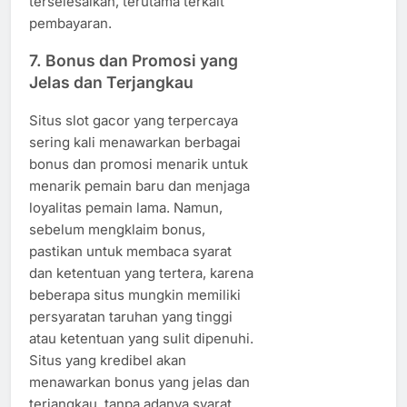
terselesaikan, terutama terkait
pembayaran.
7.
Bonus dan Promosi yang
Jelas dan Terjangkau
Situs slot gacor yang terpercaya
sering kali menawarkan berbagai
bonus dan promosi menarik untuk
menarik pemain baru dan menjaga
loyalitas pemain lama. Namun,
sebelum mengklaim bonus,
pastikan untuk membaca syarat
dan ketentuan yang tertera, karena
beberapa situs mungkin memiliki
persyaratan taruhan yang tinggi
atau ketentuan yang sulit dipenuhi.
Situs yang kredibel akan
menawarkan bonus yang jelas dan
terjangkau, tanpa adanya syarat