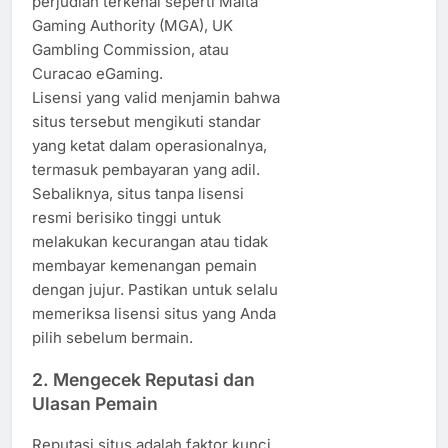
perjudian terkenal seperti Malta
Gaming Authority (MGA), UK
Gambling Commission, atau
Curacao eGaming.
Lisensi yang valid menjamin bahwa
situs tersebut mengikuti standar
yang ketat dalam operasionalnya,
termasuk pembayaran yang adil.
Sebaliknya, situs tanpa lisensi
resmi berisiko tinggi untuk
melakukan kecurangan atau tidak
membayar kemenangan pemain
dengan jujur. Pastikan untuk selalu
memeriksa lisensi situs yang Anda
pilih sebelum bermain.
2.
Mengecek Reputasi dan
Ulasan Pemain
Reputasi situs adalah faktor kunci