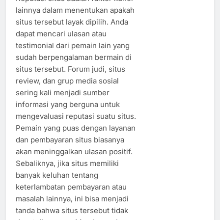
lainnya dalam menentukan apakah
situs tersebut layak dipilih. Anda
dapat mencari ulasan atau
testimonial dari pemain lain yang
sudah berpengalaman bermain di
situs tersebut. Forum judi, situs
review, dan grup media sosial
sering kali menjadi sumber
informasi yang berguna untuk
mengevaluasi reputasi suatu situs.
Pemain yang puas dengan layanan
dan pembayaran situs biasanya
akan meninggalkan ulasan positif.
Sebaliknya, jika situs memiliki
banyak keluhan tentang
keterlambatan pembayaran atau
masalah lainnya, ini bisa menjadi
tanda bahwa situs tersebut tidak