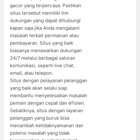
gacor yang terpercaya. Pastikan
situs tersebut memiliki tim
dukungan yang dapat dihubungi
kapan saja jika Anda mengalami
masalah terkait permainan atau
pembayaran. Situs yang baik
biasanya menawarkan dukungan
24/7 melalui berbagai saluran
komunikasi, seperti live chat,
email, atau telepon.
Situs dengan pelayanan pelanggan
yang baik akan selalu siap
membantu menyelesaikan masalah
pemain dengan cepat dan efisien.
Sebaliknya, situs dengan layanan
pelanggan yang buruk bisa
menambah ketidaknyamanan dan
potensi masalah yang tidak