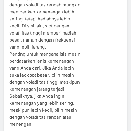
dengan volatilitas rendah mungkin
memberikan kemenangan lebih
sering, tetapi hadiahnya lebih
kecil. Di sisi lain, slot dengan
volatilitas tinggi memberi hadiah
besar, namun dengan frekuensi
yang lebih jarang.
Penting untuk menganalisis mesin
berdasarkan jenis kemenangan
yang Anda cari. Jika Anda lebih
suka
jackpot besar
, pilih mesin
dengan volatilitas tinggi meskipun
kemenangan jarang terjadi.
Sebaliknya, jika Anda ingin
kemenangan yang lebih sering,
meskipun lebih kecil, pilih mesin
dengan volatilitas rendah atau
menengah.