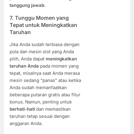
tanggung jawab
.
7.
Tunggu Momen yang
Tepat untuk Meningkatkan
Taruhan
Jika Anda sudah terbiasa dengan
pola dan mesin slot yang Anda
pilih, Anda dapat
meningkatkan
taruhan Anda
pada momen yang
tepat, misalnya saat Anda merasa
mesin sedang “panas” atau ketika
Anda sudah memanfaatkan
beberapa putaran gratis atau fitur
bonus. Namun, penting untuk
berhati-hati
dan memastikan
taruhan tetap sesuai dengan
anggaran Anda.