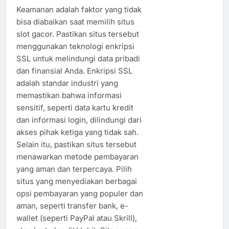
Keamanan adalah faktor yang tidak
bisa diabaikan saat memilih situs
slot gacor. Pastikan situs tersebut
menggunakan teknologi enkripsi
SSL untuk melindungi data pribadi
dan finansial Anda. Enkripsi SSL
adalah standar industri yang
memastikan bahwa informasi
sensitif, seperti data kartu kredit
dan informasi login, dilindungi dari
akses pihak ketiga yang tidak sah.
Selain itu, pastikan situs tersebut
menawarkan metode pembayaran
yang aman dan terpercaya. Pilih
situs yang menyediakan berbagai
opsi pembayaran yang populer dan
aman, seperti transfer bank, e-
wallet (seperti PayPal atau Skrill),