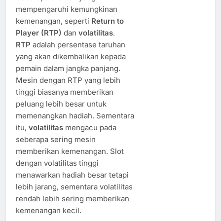
mempengaruhi kemungkinan
kemenangan, seperti
Return to
Player (RTP)
dan
volatilitas
.
RTP
adalah persentase taruhan
yang akan dikembalikan kepada
pemain dalam jangka panjang.
Mesin dengan RTP yang lebih
tinggi biasanya memberikan
peluang lebih besar untuk
memenangkan hadiah. Sementara
itu,
volatilitas
mengacu pada
seberapa sering mesin
memberikan kemenangan. Slot
dengan volatilitas tinggi
menawarkan hadiah besar tetapi
lebih jarang, sementara volatilitas
rendah lebih sering memberikan
kemenangan kecil.