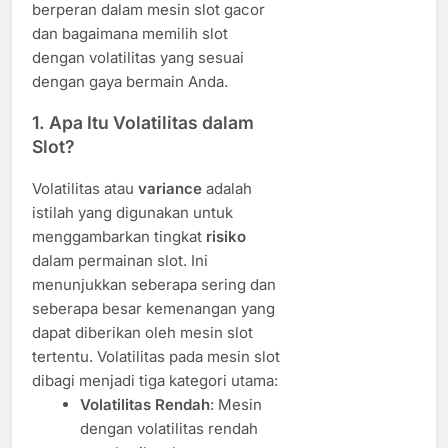
berperan dalam mesin slot gacor
dan bagaimana memilih slot
dengan volatilitas yang sesuai
dengan gaya bermain Anda.
1.
Apa Itu Volatilitas dalam
Slot?
Volatilitas atau
variance
adalah
istilah yang digunakan untuk
menggambarkan tingkat
risiko
dalam permainan slot. Ini
menunjukkan seberapa sering dan
seberapa besar kemenangan yang
dapat diberikan oleh mesin slot
tertentu. Volatilitas pada mesin slot
dibagi menjadi tiga kategori utama:
Volatilitas Rendah
: Mesin
dengan volatilitas rendah