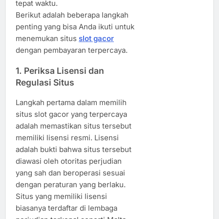
tepat waktu.
Berikut adalah beberapa langkah
penting yang bisa Anda ikuti untuk
menemukan situs
slot gacor
dengan pembayaran terpercaya.
1.
Periksa Lisensi dan
Regulasi Situs
Langkah pertama dalam memilih
situs slot gacor yang terpercaya
adalah memastikan situs tersebut
memiliki lisensi resmi. Lisensi
adalah bukti bahwa situs tersebut
diawasi oleh otoritas perjudian
yang sah dan beroperasi sesuai
dengan peraturan yang berlaku.
Situs yang memiliki lisensi
biasanya terdaftar di lembaga