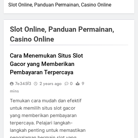
Slot Online, Panduan Permainan, Casino Online
Slot Online, Panduan Permainan,
Casino Online
Cara Menemukan Situs Slot
Gacor yang Memberikan
Pembayaran Terpercaya
7e345f3
2 years ago
0
9
mins
Temukan cara mudah dan efektif
untuk memilih situs slot gacor
yang memberikan pembayaran
terpercaya. Pelajari langkah-
langkah penting untuk memastikan
pengalaman bermain slot yang