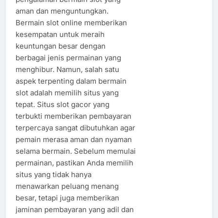
aman dan menguntungkan.
Bermain slot online memberikan
kesempatan untuk meraih
keuntungan besar dengan
berbagai jenis permainan yang
menghibur. Namun, salah satu
aspek terpenting dalam bermain
slot adalah memilih situs yang
tepat. Situs slot gacor yang
terbukti memberikan pembayaran
terpercaya sangat dibutuhkan agar
pemain merasa aman dan nyaman
selama bermain. Sebelum memulai
permainan, pastikan Anda memilih
situs yang tidak hanya
menawarkan peluang menang
besar, tetapi juga memberikan
jaminan pembayaran yang adil dan