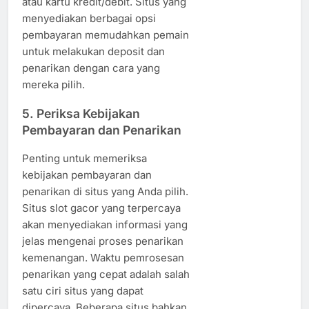
atau kartu kredit/debit. Situs yang
menyediakan berbagai opsi
pembayaran memudahkan pemain
untuk melakukan deposit dan
penarikan dengan cara yang
mereka pilih.
5.
Periksa Kebijakan
Pembayaran dan Penarikan
Penting untuk memeriksa
kebijakan pembayaran dan
penarikan di situs yang Anda pilih.
Situs slot gacor yang terpercaya
akan menyediakan informasi yang
jelas mengenai proses penarikan
kemenangan. Waktu pemrosesan
penarikan yang cepat adalah salah
satu ciri situs yang dapat
dipercaya. Beberapa situs bahkan