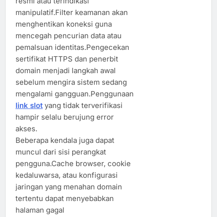
resmi atau terindikasi
manipulatif.Filter keamanan akan
menghentikan koneksi guna
mencegah pencurian data atau
pemalsuan identitas.Pengecekan
sertifikat HTTPS dan penerbit
domain menjadi langkah awal
sebelum mengira sistem sedang
mengalami gangguan.Penggunaan
link slot
yang tidak terverifikasi
hampir selalu berujung error
akses.
Beberapa kendala juga dapat
muncul dari sisi perangkat
pengguna.Cache browser, cookie
kedaluwarsa, atau konfigurasi
jaringan yang menahan domain
tertentu dapat menyebabkan
halaman gagal