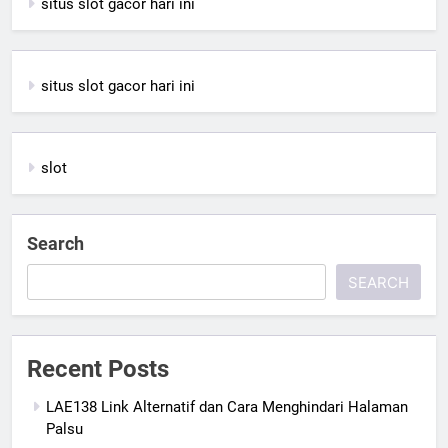
situs slot gacor hari ini
situs slot gacor hari ini
slot
Search
SEARCH
Recent Posts
LAE138 Link Alternatif dan Cara Menghindari Halaman
Palsu