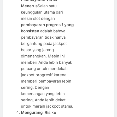
Menerus
Salah satu
keunggulan utama dari
mesin slot dengan
pembayaran progresif yang
konsisten
adalah bahwa
pembayaran tidak hanya
bergantung pada jackpot
besar yang jarang
dimenangkan. Mesin ini
memberi Anda lebih banyak
peluang untuk mendekati
jackpot progresif karena
memberi pembayaran lebih
sering. Dengan
kemenangan yang lebih
sering, Anda lebih dekat
untuk meraih jackpot utama.
Mengurangi Risiko