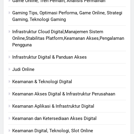
Game Online, Tren Pemain, Analisis Permainan
Gaming Tips, Optimasi Performa, Game Online, Strategi
Gaming, Teknologi Gaming
Infrastruktur Cloud Digital,Manajemen Sistem
Online,Stabilitas Platform,Keamanan Akses,Pengalaman
Pengguna
Infrastruktur Digital & Panduan Akses
Judi Online
Keamanan & Teknologi Digital
Keamanan Akses Digital & Infrastruktur Perusahaan
Keamanan Aplikasi & Infrastruktur Digital
Keamanan dan Ketersediaan Akses Digital
Keamanan Digital, Teknologi, Slot Online