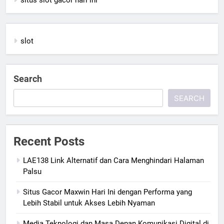
slot
Search
SEARCH
Recent Posts
LAE138 Link Alternatif dan Cara Menghindari Halaman
Palsu
Situs Gacor Maxwin Hari Ini dengan Performa yang
Lebih Stabil untuk Akses Lebih Nyaman
Media Teknologi dan Masa Depan Komunikasi Digital di