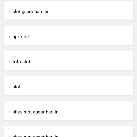
slot gacor hari ini
apk slot
toto slot
slot
situs slot gacor hari ini
situs slot gacor hari ini