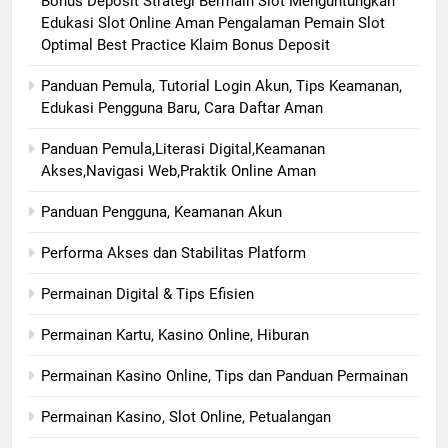
Bonus Deposit Strategi Bermain Slot Menguntungkan
Edukasi Slot Online Aman Pengalaman Pemain Slot
Optimal Best Practice Klaim Bonus Deposit
Panduan Pemula, Tutorial Login Akun, Tips Keamanan,
Edukasi Pengguna Baru, Cara Daftar Aman
Panduan Pemula,Literasi Digital,Keamanan
Akses,Navigasi Web,Praktik Online Aman
Panduan Pengguna, Keamanan Akun
Performa Akses dan Stabilitas Platform
Permainan Digital & Tips Efisien
Permainan Kartu, Kasino Online, Hiburan
Permainan Kasino Online, Tips dan Panduan Permainan
Permainan Kasino, Slot Online, Petualangan