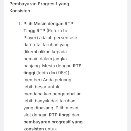
Pembayaran Progresif yang
Konsisten
Pilih Mesin dengan RTP
Tinggi
RTP
(Return to
Player) adalah persentase
dari total taruhan yang
dikembalikan kepada
pemain dalam jangka
panjang. Mesin dengan
RTP
tinggi
(lebih dari 96%)
memberi Anda peluang
lebih besar untuk
mendapatkan pengembalian
lebih banyak dari taruhan
yang dipasang. Pilih mesin
slot dengan
RTP tinggi
dan
pembayaran progresif yang
konsisten
untuk