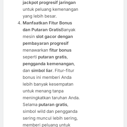
jackpot progresif jaringan
untuk peluang kemenangan
yang lebih besar.
Manfaatkan Fitur Bonus
dan Putaran Gratis
Banyak
mesin
slot gacor dengan
pembayaran progresif
menawarkan
fitur bonus
seperti
putaran gratis
,
pengganda kemenangan
,
dan
simbol liar
. Fitur-fitur
bonus ini memberi Anda
lebih banyak kesempatan
untuk menang tanpa
meningkatkan taruhan Anda.
Selama
putaran gratis
,
simbol wild dan pengganda
sering muncul lebih sering,
memberi peluang untuk