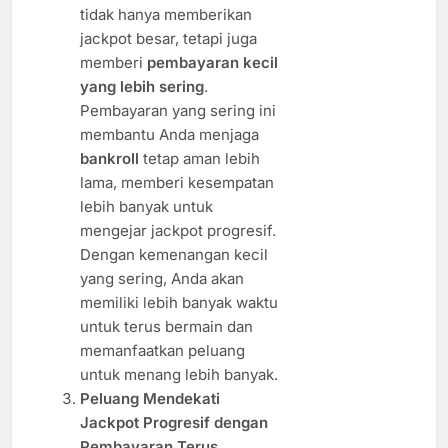
tidak hanya memberikan
jackpot besar, tetapi juga
memberi
pembayaran kecil
yang lebih sering
.
Pembayaran yang sering ini
membantu Anda menjaga
bankroll
tetap aman lebih
lama, memberi kesempatan
lebih banyak untuk
mengejar jackpot progresif.
Dengan kemenangan kecil
yang sering, Anda akan
memiliki lebih banyak waktu
untuk terus bermain dan
memanfaatkan peluang
untuk menang lebih banyak.
Peluang Mendekati
Jackpot Progresif dengan
Pembayaran Terus