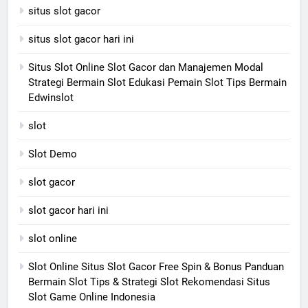
situs slot gacor
situs slot gacor hari ini
Situs Slot Online Slot Gacor dan Manajemen Modal
Strategi Bermain Slot Edukasi Pemain Slot Tips Bermain
Edwinslot
slot
Slot Demo
slot gacor
slot gacor hari ini
slot online
Slot Online Situs Slot Gacor Free Spin & Bonus Panduan
Bermain Slot Tips & Strategi Slot Rekomendasi Situs
Slot Game Online Indonesia