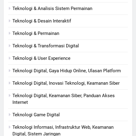
Teknologi & Analisis Sistem Permainan
Teknologi & Desain Interaktif
Teknologi & Permainan
Teknologi & Transformasi Digital
Teknologi & User Experience
Teknologi Digital, Gaya Hidup Online, Ulasan Platform
Teknologi Digital, Inovasi Teknologi, Keamanan Siber
Teknologi Digital, Keamanan Siber, Panduan Akses
Internet
Teknologi Game Digital
Teknologi Informasi, Infrastruktur Web, Keamanan
Digital, Sistem Jaringan