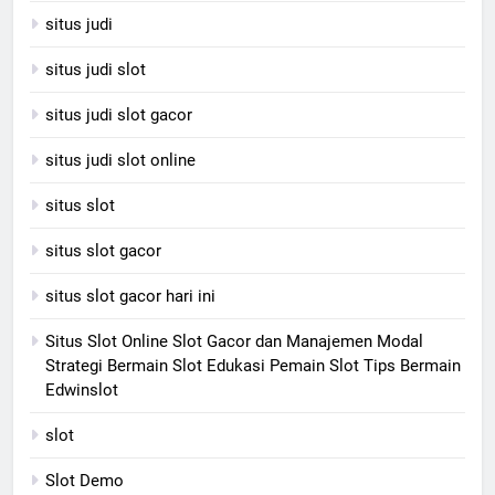
situs judi
situs judi slot
situs judi slot gacor
situs judi slot online
situs slot
situs slot gacor
situs slot gacor hari ini
Situs Slot Online Slot Gacor dan Manajemen Modal
Strategi Bermain Slot Edukasi Pemain Slot Tips Bermain
Edwinslot
slot
Slot Demo