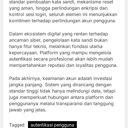
standar pembuatan kata sandi, mekanisme reset
yang aman, hingga perlindungan enkripsi dan
kontrol sesi login, seluruh elemen ini menunjukkan
komitmen terhadap perlindungan akun pengguna.
Dalam ekosistem digital yang rentan terhadap
ancaman siber, pengelolaan kata sandi bukan
hanya fitur teknis, melainkan fondasi utama
kepercayaan. Platform yang mampu mengelola
autentikasi secara profesional akan lebih mudah
mempertahankan reputasi dan loyalitas pengguna.
Pada akhirnya, keamanan akun adalah investasi
jangka panjang. Sistem yang dirancang dengan
standar tinggi tidak hanya melindungi data, tetapi
juga memperkuat hubungan antara platform dan
penggunanya melalui transparansi dan tanggung
jawab yang jelas.
Tagged:
autentikasi pengguna