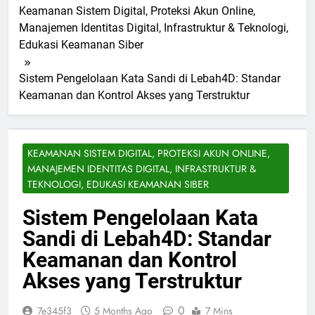
Keamanan Sistem Digital, Proteksi Akun Online,
Manajemen Identitas Digital, Infrastruktur & Teknologi,
Edukasi Keamanan Siber
Sistem Pengelolaan Kata Sandi di Lebah4D: Standar
Keamanan dan Kontrol Akses yang Terstruktur
KEAMANAN SISTEM DIGITAL, PROTEKSI AKUN ONLINE,
MANAJEMEN IDENTITAS DIGITAL, INFRASTRUKTUR &
TEKNOLOGI, EDUKASI KEAMANAN SIBER
Sistem Pengelolaan Kata
Sandi di Lebah4D: Standar
Keamanan dan Kontrol
Akses yang Terstruktur
0
7e345f3
5 Months Ago
7 Mins