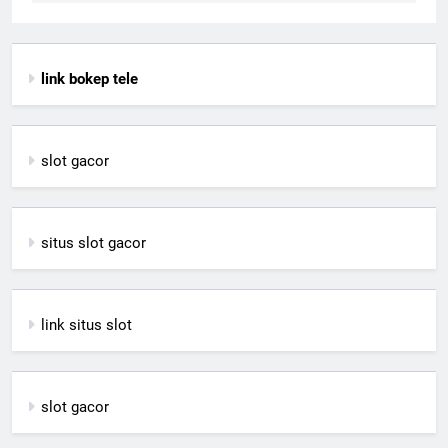
link bokep tele
slot gacor
situs slot gacor
link situs slot
slot gacor