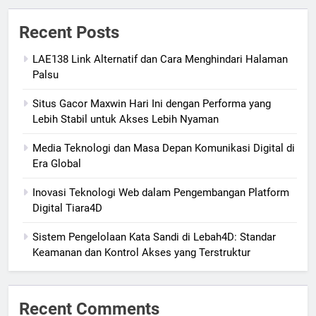
Recent Posts
LAE138 Link Alternatif dan Cara Menghindari Halaman
Palsu
Situs Gacor Maxwin Hari Ini dengan Performa yang
Lebih Stabil untuk Akses Lebih Nyaman
Media Teknologi dan Masa Depan Komunikasi Digital di
Era Global
Inovasi Teknologi Web dalam Pengembangan Platform
Digital Tiara4D
Sistem Pengelolaan Kata Sandi di Lebah4D: Standar
Keamanan dan Kontrol Akses yang Terstruktur
Recent Comments