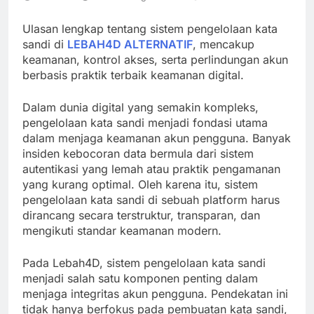
Ulasan lengkap tentang sistem pengelolaan kata
sandi di
LEBAH4D ALTERNATIF
, mencakup
keamanan, kontrol akses, serta perlindungan akun
berbasis praktik terbaik keamanan digital.
Dalam dunia digital yang semakin kompleks,
pengelolaan kata sandi menjadi fondasi utama
dalam menjaga keamanan akun pengguna. Banyak
insiden kebocoran data bermula dari sistem
autentikasi yang lemah atau praktik pengamanan
yang kurang optimal. Oleh karena itu, sistem
pengelolaan kata sandi di sebuah platform harus
dirancang secara terstruktur, transparan, dan
mengikuti standar keamanan modern.
Pada Lebah4D, sistem pengelolaan kata sandi
menjadi salah satu komponen penting dalam
menjaga integritas akun pengguna. Pendekatan ini
tidak hanya berfokus pada pembuatan kata sandi,