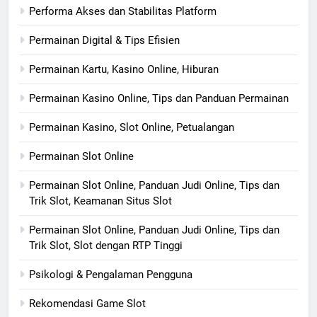
Performa Akses dan Stabilitas Platform
Permainan Digital & Tips Efisien
Permainan Kartu, Kasino Online, Hiburan
Permainan Kasino Online, Tips dan Panduan Permainan
Permainan Kasino, Slot Online, Petualangan
Permainan Slot Online
Permainan Slot Online, Panduan Judi Online, Tips dan
Trik Slot, Keamanan Situs Slot
Permainan Slot Online, Panduan Judi Online, Tips dan
Trik Slot, Slot dengan RTP Tinggi
Psikologi & Pengalaman Pengguna
Rekomendasi Game Slot