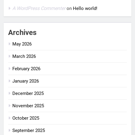
A WordPress Commenter
on
Hello world!
Archives
May 2026
March 2026
February 2026
January 2026
December 2025
November 2025
October 2025
September 2025