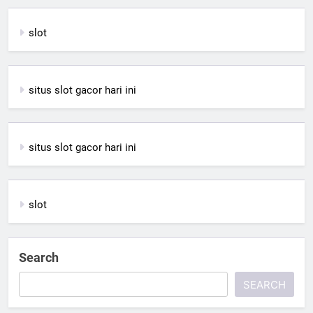
slot
situs slot gacor hari ini
situs slot gacor hari ini
slot
Search
SEARCH