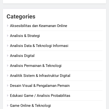
Categories
Aksesibilitas dan Keamanan Online
Analisis & Strategi
Analisis Data & Teknologi Informasi
Analisis Digital
Analisis Permainan & Teknologi
Analitik Sistem & Infrastruktur Digital
Desain Visual & Pengalaman Pemain
Edukasi Game / Analisis Probabilitas
Game Online & Teknologi