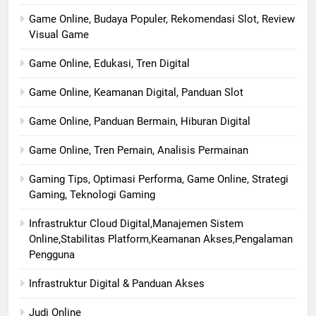
Game Online, Budaya Populer, Rekomendasi Slot, Review
Visual Game
Game Online, Edukasi, Tren Digital
Game Online, Keamanan Digital, Panduan Slot
Game Online, Panduan Bermain, Hiburan Digital
Game Online, Tren Pemain, Analisis Permainan
Gaming Tips, Optimasi Performa, Game Online, Strategi
Gaming, Teknologi Gaming
Infrastruktur Cloud Digital,Manajemen Sistem
Online,Stabilitas Platform,Keamanan Akses,Pengalaman
Pengguna
Infrastruktur Digital & Panduan Akses
Judi Online