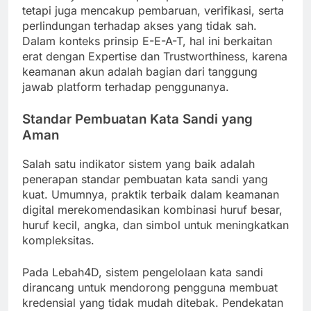
tetapi juga mencakup pembaruan, verifikasi, serta
perlindungan terhadap akses yang tidak sah.
Dalam konteks prinsip E-E-A-T, hal ini berkaitan
erat dengan Expertise dan Trustworthiness, karena
keamanan akun adalah bagian dari tanggung
jawab platform terhadap penggunanya.
Standar Pembuatan Kata Sandi yang
Aman
Salah satu indikator sistem yang baik adalah
penerapan standar pembuatan kata sandi yang
kuat. Umumnya, praktik terbaik dalam keamanan
digital merekomendasikan kombinasi huruf besar,
huruf kecil, angka, dan simbol untuk meningkatkan
kompleksitas.
Pada Lebah4D, sistem pengelolaan kata sandi
dirancang untuk mendorong pengguna membuat
kredensial yang tidak mudah ditebak. Pendekatan