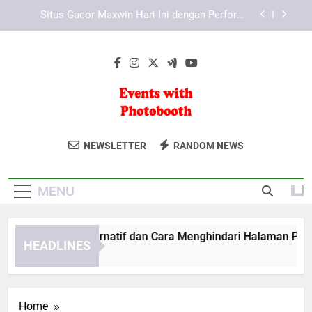
Skip
Media Teknologi dan Masa Depan Komunikasi
to
Digital di Era Global
content
Inovasi Teknologi Web dalam Pengembangan
Platform Digital Tiara4D
LAE138 Link Alternatif dan Cara Menghindari
Halaman Palsu
Situs Gacor Maxwin Hari Ini dengan Performa
yang Lebih Stabil untuk Akses Lebih Nyaman
Events With
Events With Photobooth Menyediakan
Media Teknologi dan Masa Depan Komunikasi
NEWSLETTER
RANDOM NEWS
Digital di Era Global
Photobooth
Layanan Fotobooth Berkualitas Untuk
Inovasi Teknologi Web dalam Pengembangan
Membuat Acara Anda Semakin
Platform Digital Tiara4D
MENU
Berkesan.
LAE138 Link Alternatif dan Cara Menghindari Halaman Palsu
HEADLINES
 Months Ago
Home