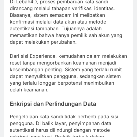
Di Lebah4D, proses pembaruan kata sandi
dirancang melalui tahapan verifikasi identitas.
Biasanya, sistem semacam ini melibatkan
konfirmasi melalui data akun atau metode
autentikasi tambahan. Tujuannya adalah
memastikan bahwa hanya pemilik sah akun yang
dapat melakukan perubahan.
Dari sisi Experience, kemudahan dalam melakukan
reset tanpa mengorbankan keamanan menjadi
keseimbangan penting. Sistem yang terlalu rumit
dapat menyulitkan pengguna, sedangkan sistem
yang terlalu longgar berpotensi menimbulkan
celah keamanan.
Enkripsi dan Perlindungan Data
Pengelolaan kata sandi tidak berhenti pada sisi
pengguna. Di balik layar, penyimpanan data
autentikasi harus dilindungi dengan metode
enkripsi yang kuat. Praktik terbaik dalam