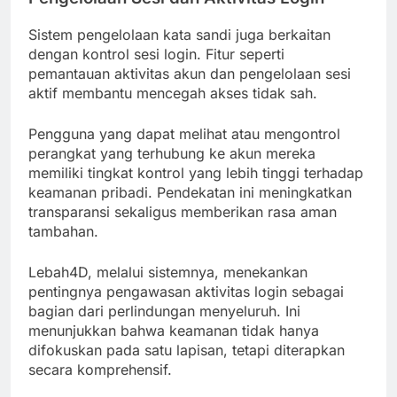
Sistem pengelolaan kata sandi juga berkaitan
dengan kontrol sesi login. Fitur seperti
pemantauan aktivitas akun dan pengelolaan sesi
aktif membantu mencegah akses tidak sah.
Pengguna yang dapat melihat atau mengontrol
perangkat yang terhubung ke akun mereka
memiliki tingkat kontrol yang lebih tinggi terhadap
keamanan pribadi. Pendekatan ini meningkatkan
transparansi sekaligus memberikan rasa aman
tambahan.
Lebah4D, melalui sistemnya, menekankan
pentingnya pengawasan aktivitas login sebagai
bagian dari perlindungan menyeluruh. Ini
menunjukkan bahwa keamanan tidak hanya
difokuskan pada satu lapisan, tetapi diterapkan
secara komprehensif.