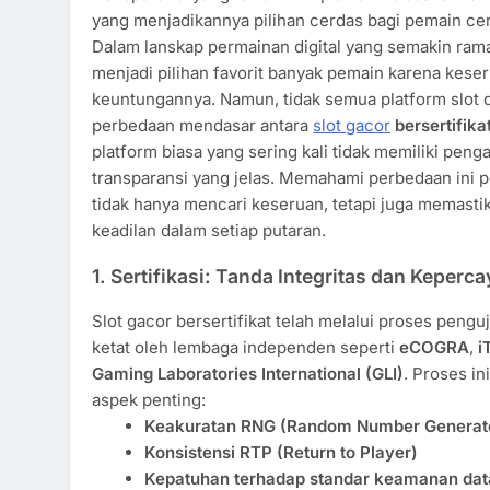
yang menjadikannya pilihan cerdas bagi pemain ce
Dalam lanskap permainan digital yang semakin ram
menjadi pilihan favorit banyak pemain karena kese
keuntungannya. Namun, tidak semua platform slot d
perbedaan mendasar antara
slot gacor
bersertifika
platform biasa yang sering kali tidak memiliki peng
transparansi yang jelas. Memahami perbedaan ini 
tidak hanya mencari keseruan, tetapi juga memast
keadilan dalam setiap putaran.
1. Sertifikasi: Tanda Integritas dan Keperc
Slot gacor bersertifikat telah melalui proses penguj
ketat oleh lembaga independen seperti
eCOGRA
,
i
Gaming Laboratories International (GLI)
. Proses in
aspek penting:
Keakuratan RNG (Random Number Generat
Konsistensi RTP (Return to Player)
Kepatuhan terhadap standar keamanan dat