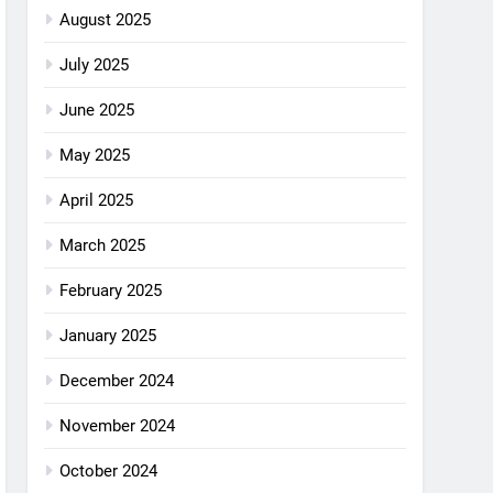
August 2025
July 2025
June 2025
May 2025
April 2025
March 2025
February 2025
January 2025
December 2024
November 2024
October 2024