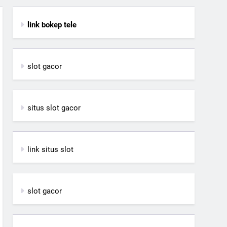
link bokep tele
slot gacor
situs slot gacor
link situs slot
slot gacor