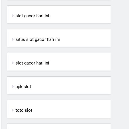
slot gacor hari ini
situs slot gacor hari ini
slot gacor hari ini
apk slot
toto slot