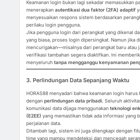
Keamanan login bukan lagi sekadar memasukkan 
menerapkan
autentikasi dua faktor (2FA) adaptif
y
menyesuaikan respons sistem berdasarkan perangka
perilaku login pengguna.
Jika pengguna login dari perangkat yang dikenal d
yang biasa, proses login dipersingkat. Namun jika 
mencurigakan—misalnya dari perangkat baru atau j
verifikasi tambahan segera diaktifkan. Ini memberi
menyeluruh
tanpa mengganggu kenyamanan pen
3. Perlindungan Data Sepanjang Waktu
HORAS88 menyadari bahwa keamanan login harus be
dengan
perlindungan data pribadi.
Seluruh aktivita
komunikasi data dijaga menggunakan
teknologi en
(E2EE)
yang memastikan tidak ada informasi yang b
perjalanan data.
Ditambah lagi, sistem ini juga dilengkapi dengan fit
time yang mampu mendeteksi dan mencegah seran