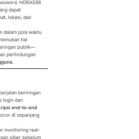
password. HORAS88
ang dapat
t, lokasi, dan
an dalam pola waktu
ditemukan hal
aringan publik—
kan perlindungan
gguna.
rjalan beriringan
s login dan
kripsi end-to-end
ocor di sepanjang
ur monitoring real-
gan siber sebelum