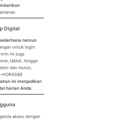
mberikan
eamanan.
 Digital
 sederhana namun
ngan untuk login
form ini juga
ne, tablet, hingga
sten dan mulus.
ian—HORAS88
han ini menjadikan
tal harian Anda.
ngguna
gelola akses dengan