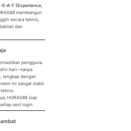
-E-A-T (Experience,
ORAS88 membangun
ggih secara teknis,
tabilan dan
aja
emastikan pengguna
 dini hari—tanpa
t, lengkap dengan
stem ini sangat stabil
teknis.
nya, HORAS88 siap
setiap sesi login.
hambat