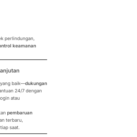
ek perlindungan,
ontrol keamanan
anjutan
 yang baik—
dukungan
ntuan 24/7 dengan
ogin atau
tkan
pembaruan
n terbaru,
iap saat.