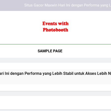
Situs Gacor Maxwin Hari Ini dengan Performa yang 
Media Teknologi dan Masa D
Inovasi Teknologi Web dalam P
nts With Photobooth
LAE138 Link Alternat
th Photobooth Menyediakan Layanan Fotobooth Berkualitas U
Situs Gacor Maxwin Hari Ini dengan Performa yang 
SAMPLE PAGE
Media Teknologi dan Masa D
Inovasi Teknologi Web dalam P
ngan Performa yang Lebih Stabil untuk Akses Lebih Nyaman