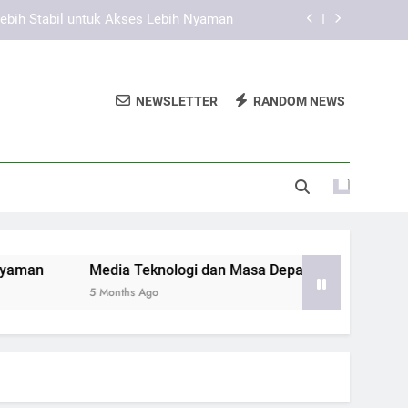
Lebih Stabil untuk Akses Lebih Nyaman
epan Komunikasi Digital di Era Global
engembangan Platform Digital Tiara4D
NEWSLETTER
RANDOM NEWS
if dan Cara Menghindari Halaman Palsu
ntuk Membuat Acara Anda Semakin Berkesan.
Lebih Stabil untuk Akses Lebih Nyaman
epan Komunikasi Digital di Era Global
engembangan Platform Digital Tiara4D
Media Teknologi dan Masa Depan Komunikasi Digital di Er
5 Months Ago