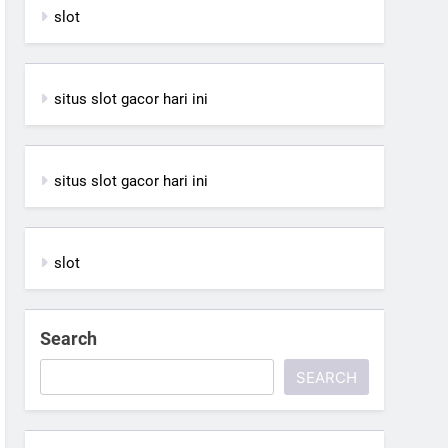
slot
situs slot gacor hari ini
situs slot gacor hari ini
slot
Search
SEARCH