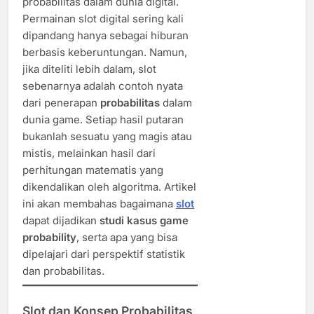
probabilitas dalam dunia digital.
Permainan slot digital sering kali
dipandang hanya sebagai hiburan
berbasis keberuntungan. Namun,
jika diteliti lebih dalam, slot
sebenarnya adalah contoh nyata
dari penerapan
probabilitas
dalam
dunia game. Setiap hasil putaran
bukanlah sesuatu yang magis atau
mistis, melainkan hasil dari
perhitungan matematis yang
dikendalikan oleh algoritma. Artikel
ini akan membahas bagaimana
slot
dapat dijadikan
studi kasus game
probability
, serta apa yang bisa
dipelajari dari perspektif statistik
dan probabilitas.
Slot dan Konsep Probabilitas