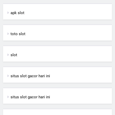
apk slot
toto slot
slot
situs slot gacor hari ini
situs slot gacor hari ini