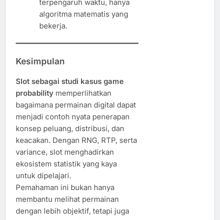
terpengaruh waktu, hanya
algoritma matematis yang
bekerja.
Kesimpulan
Slot sebagai studi kasus game
probability
memperlihatkan
bagaimana permainan digital dapat
menjadi contoh nyata penerapan
konsep peluang, distribusi, dan
keacakan. Dengan RNG, RTP, serta
variance, slot menghadirkan
ekosistem statistik yang kaya
untuk dipelajari.
Pemahaman ini bukan hanya
membantu melihat permainan
dengan lebih objektif, tetapi juga