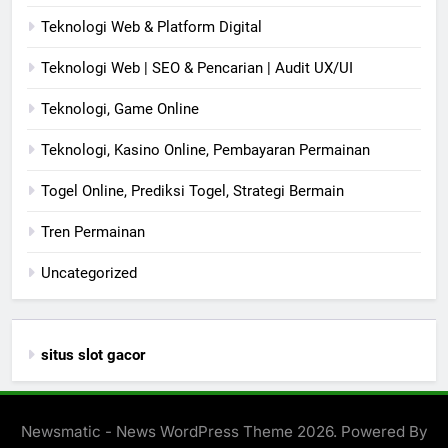
Teknologi Web & Platform Digital
Teknologi Web | SEO & Pencarian | Audit UX/UI
Teknologi, Game Online
Teknologi, Kasino Online, Pembayaran Permainan
Togel Online, Prediksi Togel, Strategi Bermain
Tren Permainan
Uncategorized
situs slot gacor
Newsmatic - News WordPress Theme 2026. Powered By