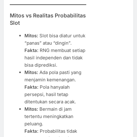
Mitos vs Realitas Probabilitas
Slot
Mitos:
Slot bisa diatur untuk
“panas” atau “dingin”.
Fakta:
RNG membuat setiap
hasil independen dan tidak
bisa diprediksi.
Mitos:
Ada pola pasti yang
menjamin kemenangan.
Fakta:
Pola hanyalah
persepsi, hasil tetap
ditentukan secara acak.
Mitos:
Bermain di jam
tertentu meningkatkan
peluang.
Fakta:
Probabilitas tidak