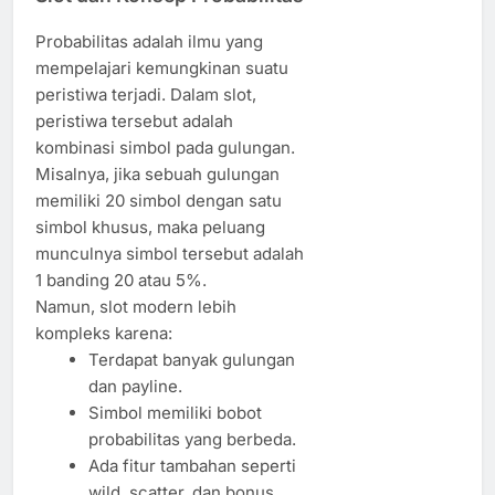
Probabilitas adalah ilmu yang
mempelajari kemungkinan suatu
peristiwa terjadi. Dalam slot,
peristiwa tersebut adalah
kombinasi simbol pada gulungan.
Misalnya, jika sebuah gulungan
memiliki 20 simbol dengan satu
simbol khusus, maka peluang
munculnya simbol tersebut adalah
1 banding 20 atau 5%.
Namun, slot modern lebih
kompleks karena:
Terdapat banyak gulungan
dan payline.
Simbol memiliki bobot
probabilitas yang berbeda.
Ada fitur tambahan seperti
wild, scatter, dan bonus.