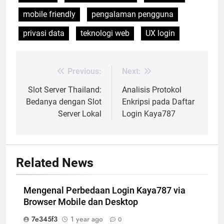
mobile friendly
pengalaman pengguna
privasi data
teknologi web
UX login
Previous:
Next:
Post
navigation
Slot Server Thailand:
Analisis Protokol
Bedanya dengan Slot
Enkripsi pada Daftar
Server Lokal
Login Kaya787
Related News
Mengenal Perbedaan Login Kaya787 via
Browser Mobile dan Desktop
7e345f3
1 year ago
0