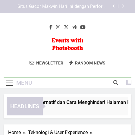
Skip
yang Lebih Stabil untuk Akses Lebih Nyaman
to
Media Teknologi dan Masa Depan Komunikasi
content
Digital di Era Global
Inovasi Teknologi Web dalam Pengembangan
Platform Digital Tiara4D
LAE138 Link Alternatif dan Cara Menghindari
Halaman Palsu
Situs Gacor Maxwin Hari Ini dengan Performa
Events With
yang Lebih Stabil untuk Akses Lebih Nyaman
Events With Photobooth Menyediakan
NEWSLETTER
RANDOM NEWS
Media Teknologi dan Masa Depan Komunikasi
Photobooth
Layanan Fotobooth Berkualitas Untuk
Digital di Era Global
Membuat Acara Anda Semakin
Inovasi Teknologi Web dalam Pengembangan
MENU
Berkesan.
Platform Digital Tiara4D
LAE138 Link Alternatif dan Cara Menghindari Halaman Palsu
HEADLINES
3 Months Ago
Home
Teknologi & User Experience