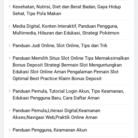
Kesehatan, Nutrisi, Diet dan Berat Badan, Gaya Hidup
Sehat, Tips Pola Makan
Media Digital, Konten Interaktif, Panduan Pengguna,
Multimedia, Hiburan dan Edukasi, Strategi Pokémon
Panduan Judi Online, Slot Online, Tips dan Trik
Panduan Memilih Situs Slot Online Tips Memaksimalkan
Bonus Deposit Strategi Bermain Slot Menguntungkan
Edukasi Slot Online Aman Pengalaman Pemain Slot
Optimal Best Practice Klaim Bonus Deposit
Panduan Pemula, Tutorial Login Akun, Tips Keamanan,
Edukasi Pengguna Baru, Cara Daftar Aman
Panduan Pemula,Literasi Digital,Keamanan
Akses,Navigasi Web,Praktik Online Aman
Panduan Pengguna, Keamanan Akun