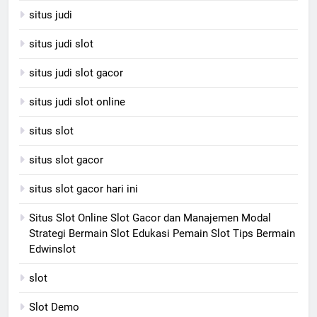
situs judi
situs judi slot
situs judi slot gacor
situs judi slot online
situs slot
situs slot gacor
situs slot gacor hari ini
Situs Slot Online Slot Gacor dan Manajemen Modal
Strategi Bermain Slot Edukasi Pemain Slot Tips Bermain
Edwinslot
slot
Slot Demo