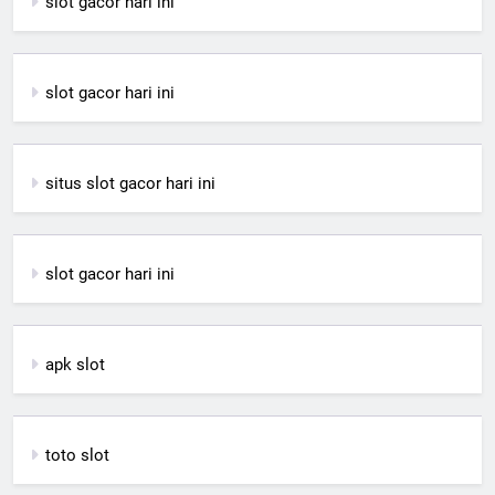
slot gacor hari ini
slot gacor hari ini
situs slot gacor hari ini
slot gacor hari ini
apk slot
toto slot