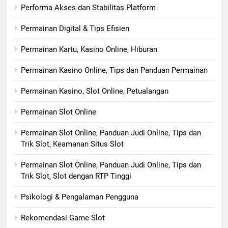
Performa Akses dan Stabilitas Platform
Permainan Digital & Tips Efisien
Permainan Kartu, Kasino Online, Hiburan
Permainan Kasino Online, Tips dan Panduan Permainan
Permainan Kasino, Slot Online, Petualangan
Permainan Slot Online
Permainan Slot Online, Panduan Judi Online, Tips dan
Trik Slot, Keamanan Situs Slot
Permainan Slot Online, Panduan Judi Online, Tips dan
Trik Slot, Slot dengan RTP Tinggi
Psikologi & Pengalaman Pengguna
Rekomendasi Game Slot