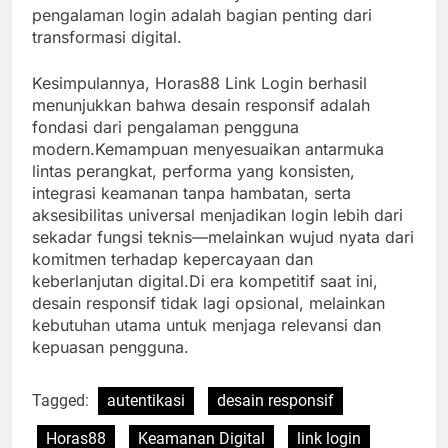
pengalaman login adalah bagian penting dari
transformasi digital.
Kesimpulannya, Horas88 Link Login berhasil
menunjukkan bahwa desain responsif adalah
fondasi dari pengalaman pengguna
modern.Kemampuan menyesuaikan antarmuka
lintas perangkat, performa yang konsisten,
integrasi keamanan tanpa hambatan, serta
aksesibilitas universal menjadikan login lebih dari
sekadar fungsi teknis—melainkan wujud nyata dari
komitmen terhadap kepercayaan dan
keberlanjutan digital.Di era kompetitif saat ini,
desain responsif tidak lagi opsional, melainkan
kebutuhan utama untuk menjaga relevansi dan
kepuasan pengguna.
Tagged:
autentikasi
desain responsif
Horas88
Keamanan Digital
link login