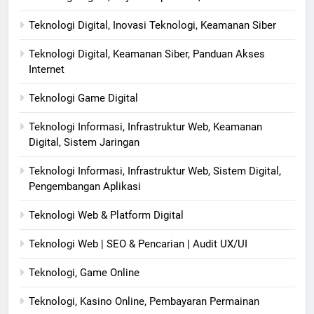
Teknologi Digital, Inovasi Teknologi, Keamanan Siber
Teknologi Digital, Keamanan Siber, Panduan Akses
Internet
Teknologi Game Digital
Teknologi Informasi, Infrastruktur Web, Keamanan
Digital, Sistem Jaringan
Teknologi Informasi, Infrastruktur Web, Sistem Digital,
Pengembangan Aplikasi
Teknologi Web & Platform Digital
Teknologi Web | SEO & Pencarian | Audit UX/UI
Teknologi, Game Online
Teknologi, Kasino Online, Pembayaran Permainan