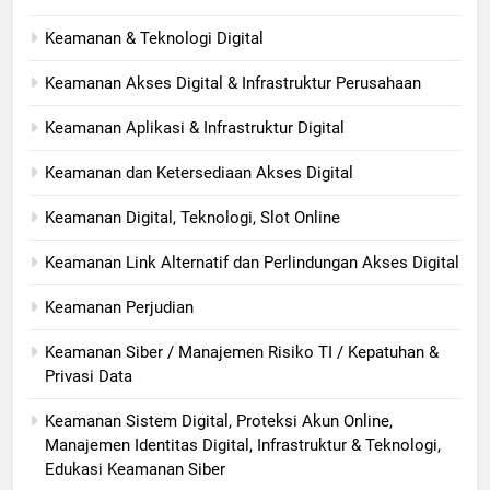
Keamanan & Teknologi Digital
Keamanan Akses Digital & Infrastruktur Perusahaan
Keamanan Aplikasi & Infrastruktur Digital
Keamanan dan Ketersediaan Akses Digital
Keamanan Digital, Teknologi, Slot Online
Keamanan Link Alternatif dan Perlindungan Akses Digital
Keamanan Perjudian
Keamanan Siber / Manajemen Risiko TI / Kepatuhan &
Privasi Data
Keamanan Sistem Digital, Proteksi Akun Online,
Manajemen Identitas Digital, Infrastruktur & Teknologi,
Edukasi Keamanan Siber