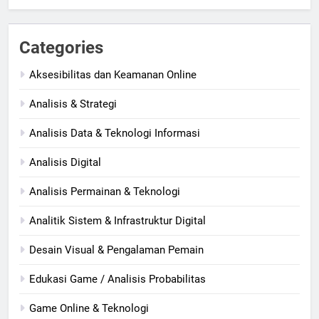
Categories
Aksesibilitas dan Keamanan Online
Analisis & Strategi
Analisis Data & Teknologi Informasi
Analisis Digital
Analisis Permainan & Teknologi
Analitik Sistem & Infrastruktur Digital
Desain Visual & Pengalaman Pemain
Edukasi Game / Analisis Probabilitas
Game Online & Teknologi