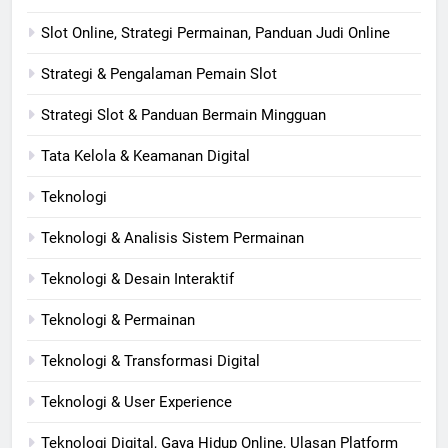
Slot Online, Strategi Permainan, Panduan Judi Online
Strategi & Pengalaman Pemain Slot
Strategi Slot & Panduan Bermain Mingguan
Tata Kelola & Keamanan Digital
Teknologi
Teknologi & Analisis Sistem Permainan
Teknologi & Desain Interaktif
Teknologi & Permainan
Teknologi & Transformasi Digital
Teknologi & User Experience
Teknologi Digital, Gaya Hidup Online, Ulasan Platform