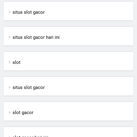
situs slot gacor
situs slot gacor hari ini
slot
situs slot gacor
slot gacor