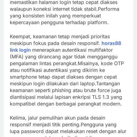
memastikan halaman login tetap cepat diakses
walaupun koneksi internet tidak stabil.Performa
yang konsisten inilah yang memperkuat
kepercayaan pengguna terhadap platform.
Keempat, keamanan tetap menjadi prioritas
meskipun fokus pada desain responsif.
horas88
link login
menerapkan autentikasi multifaktor
(MFA) yang dirancang agar tidak mengganggu
pengalaman lintas perangkat.Misalnya, kode OTP
atau notifikasi autentikasi yang dikirim ke
smartphone tetap dapat diakses dengan cepat
meskipun login dilakukan dari laptop.Tantangan
keamanan seperti phishing atau brute force juga
diantisipasi melalui lapisan enkripsi TLS 1.3 yang
kompatibel dengan berbagai perangkat modern.
Kelima, jalur pemulihan akun pada desain
responsif menjadi titik penting.Pengguna yang
lupa password dapat melakukan reset dengan alur