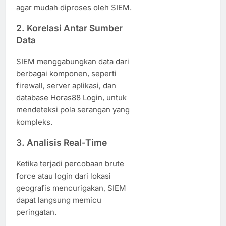
agar mudah diproses oleh SIEM.
2.
Korelasi Antar Sumber
Data
SIEM menggabungkan data dari
berbagai komponen, seperti
firewall, server aplikasi, dan
database Horas88 Login, untuk
mendeteksi pola serangan yang
kompleks.
3.
Analisis Real-Time
Ketika terjadi percobaan brute
force atau login dari lokasi
geografis mencurigakan, SIEM
dapat langsung memicu
peringatan.