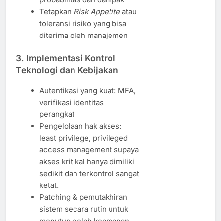
Tetapkan
Risk Appetite
atau
toleransi risiko yang bisa
diterima oleh manajemen
3. Implementasi Kontrol
Teknologi dan Kebijakan
Autentikasi yang kuat: MFA,
verifikasi identitas
perangkat
Pengelolaan hak akses:
least privilege, privileged
access management supaya
akses kritikal hanya dimiliki
sedikit dan terkontrol sangat
ketat.
Patching & pemutakhiran
sistem secara rutin untuk
menutup celah keamanan.