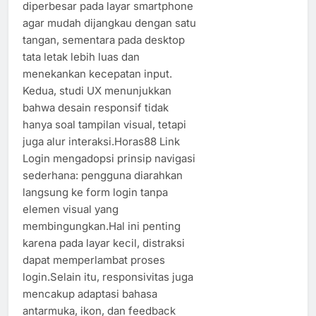
diperbesar pada layar smartphone
agar mudah dijangkau dengan satu
tangan, sementara pada desktop
tata letak lebih luas dan
menekankan kecepatan input.
Kedua, studi UX menunjukkan
bahwa desain responsif tidak
hanya soal tampilan visual, tetapi
juga alur interaksi.Horas88 Link
Login mengadopsi prinsip navigasi
sederhana: pengguna diarahkan
langsung ke form login tanpa
elemen visual yang
membingungkan.Hal ini penting
karena pada layar kecil, distraksi
dapat memperlambat proses
login.Selain itu, responsivitas juga
mencakup adaptasi bahasa
antarmuka, ikon, dan feedback