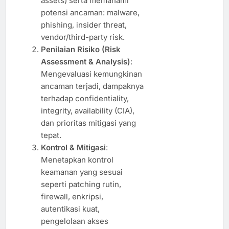
assets) serta memahami
potensi ancaman: malware,
phishing, insider threat,
vendor/third-party risk.
Penilaian Risiko (Risk
Assessment & Analysis)
:
Mengevaluasi kemungkinan
ancaman terjadi, dampaknya
terhadap confidentiality,
integrity, availability (CIA),
dan prioritas mitigasi yang
tepat.
Kontrol & Mitigasi
:
Menetapkan kontrol
keamanan yang sesuai
seperti patching rutin,
firewall, enkripsi,
autentikasi kuat,
pengelolaan akses