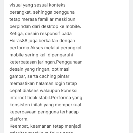
visual yang sesuai konteks
perangkat, sehingga pengguna
tetap merasa familiar meskipun
berpindah dari desktop ke mobile.
Ketiga, desain responsif pada
Horas88 juga berkaitan dengan
performa.Akses melalui perangkat
mobile sering kali dipengaruhi
keterbatasan jaringan.Penggunaan
desain yang ringan, optimasi
gambar, serta caching pintar
memastikan halaman login tetap
cepat diakses walaupun koneksi
internet tidak stabil.Performa yang
konsisten inilah yang memperkuat
kepercayaan pengguna terhadap
platform.
Keempat, keamanan tetap menjadi