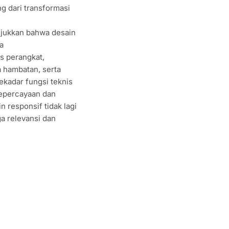
g dari transformasi
njukkan bahwa desain
a
 perangkat,
a hambatan, serta
sekadar fungsi teknis
kepercayaan dan
in responsif tidak lagi
a relevansi dan