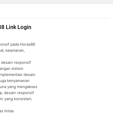
8 Link Login
ponsif pada Horas88
kat, keamanan,
 desain responsif
angan sistem
 implementasi desain
 juga kenyamanan
guna yang mengakses
p, desain responsif
n yang konsisten,
s lintas