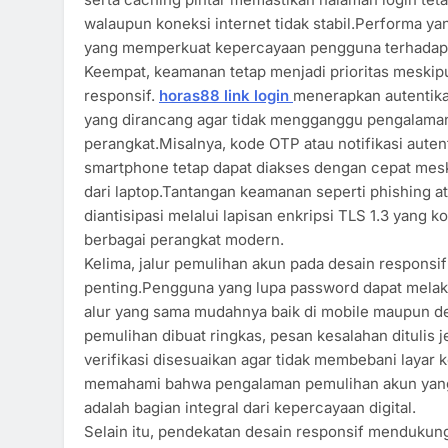
walaupun koneksi internet tidak stabil.Performa yan
yang memperkuat kepercayaan pengguna terhadap 
Keempat, keamanan tetap menjadi prioritas meskip
responsif.
horas88 link login
menerapkan autentika
yang dirancang agar tidak mengganggu pengalaman
perangkat.Misalnya, kode OTP atau notifikasi autent
smartphone tetap dapat diakses dengan cepat mesk
dari laptop.Tantangan keamanan seperti phishing at
diantisipasi melalui lapisan enkripsi TLS 1.3 yang 
berbagai perangkat modern.
Kelima, jalur pemulihan akun pada desain responsif 
penting.Pengguna yang lupa password dapat mela
alur yang sama mudahnya baik di mobile maupun de
pemulihan dibuat ringkas, pesan kesalahan ditulis j
verifikasi disesuaikan agar tidak membebani layar 
memahami bahwa pengalaman pemulihan akun yan
adalah bagian integral dari kepercayaan digital.
Selain itu, pendekatan desain responsif mendukung 