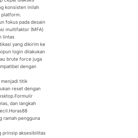
g konsisten inilah
platform.
un fokus pada desain
si multifaktor (MFA)
 lintas
ikasi yang dikirim ke
ipun login dilakukan
au brute force juga
kompatibel dengan
menjadi titik
kukan reset dengan
sktop.Formulir
elas, dan langkah
kecil.Horas88
g ramah pengguna
prinsip aksesibilitas