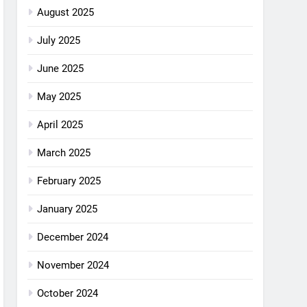
August 2025
July 2025
June 2025
May 2025
April 2025
March 2025
February 2025
January 2025
December 2024
November 2024
October 2024