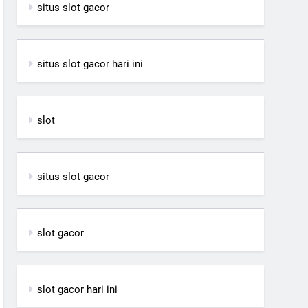
situs slot gacor
situs slot gacor hari ini
slot
situs slot gacor
slot gacor
slot gacor hari ini