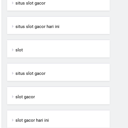
situs slot gacor
situs slot gacor hari ini
slot
situs slot gacor
slot gacor
slot gacor hari ini