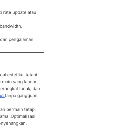
i rate update atau
 bandwidth.
f dan pengalaman
l estetika, tetapi
rmain yang lancar.
perangkat lunak, dan
lot
tanpa gangguan
an bermain tetapi
ama. Optimalisasi
menyenangkan,