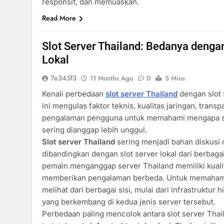
responsif, dan memuaskan.
Read More
Slot Server Thailand: Bedanya dengan
Lokal
7e345f3
11 Months Ago
0
5 Mins
Kenali perbedaan
slot server Thailand
dengan slot s
ini mengulas faktor teknis, kualitas jaringan, transp
pengalaman pengguna untuk memahami mengapa s
sering dianggap lebih unggul.
Slot server Thailand
sering menjadi bahan diskusi 
dibandingkan dengan slot server lokal dari berbaga
pemain menganggap server Thailand memiliki kualita
memberikan pengalaman berbeda. Untuk memahami h
melihat dari berbagai sisi, mulai dari infrastruktur
yang berkembang di kedua jenis server tersebut.
Perbedaan paling mencolok antara slot server Thail