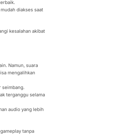
erbaik.
r mudah diakses saat
gi kesalahan akibat
ain. Namun, suara
bisa mengalihkan
r seimbang.
idak terganggu selama
an audio yang lebih
a gameplay tanpa