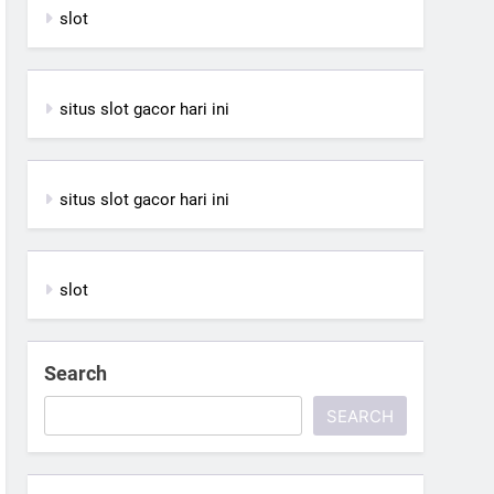
slot
situs slot gacor hari ini
situs slot gacor hari ini
slot
Search
SEARCH