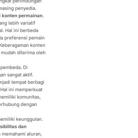
tingkat perlindungan
-masing penyedia.
i konten permainan
.
g lebih variatif
l. Hal ini berbeda
da preferensi pemain
. Keberagaman konten
 mudah diterima oleh
 pembeda. Di
n sangat aktif.
njadi tempat berbagi
 Hal ini memperkuat
memiliki komunitas,
 terhubung dengan
memiliki keunggulan.
sibilitas dan
h memahami aturan,