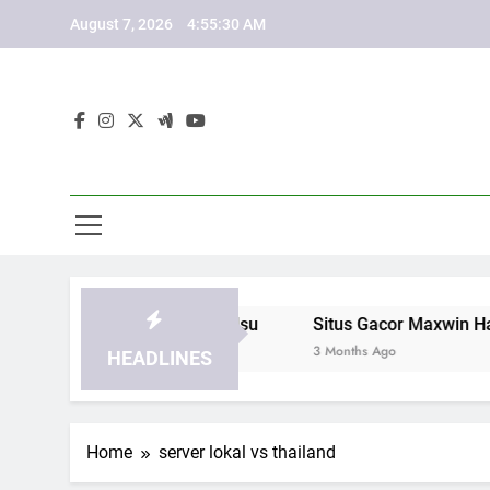
Skip
August 7, 2026
4:55:31 AM
to
content
Eve
Events Wi
ndari Halaman Palsu
Situs Gacor Maxwin Hari Ini denga
3 Months Ago
HEADLINES
Home
server lokal vs thailand