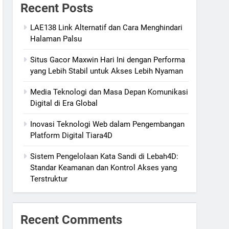
Recent Posts
LAE138 Link Alternatif dan Cara Menghindari
Halaman Palsu
Situs Gacor Maxwin Hari Ini dengan Performa
yang Lebih Stabil untuk Akses Lebih Nyaman
Media Teknologi dan Masa Depan Komunikasi
Digital di Era Global
Inovasi Teknologi Web dalam Pengembangan
Platform Digital Tiara4D
Sistem Pengelolaan Kata Sandi di Lebah4D:
Standar Keamanan dan Kontrol Akses yang
Terstruktur
Recent Comments