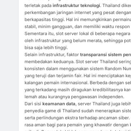
terletak pada
infrastruktur teknologi
. Thailand dike
perkembangan jaringan internet yang pesat denga
berkapasitas tinggi. Hal ini memungkinkan permain
stabil, minim gangguan, dan memiliki waktu respon 
Sementara itu, slot server lokal di beberapa negar
oleh infrastruktur yang belum merata, sehingga pote
bisa saja lebih tinggi.
Selain infrastruktur, faktor
transparansi sistem pe
membedakan keduanya. Slot server Thailand sering
konsisten dalam menggunakan sistem Random Num
yang teruji dan terjamin fair. Hal ini menciptakan k
kalangan pemain internasional. Berbeda dengan seb
yang terkadang masih diragukan kredibilitasnya kar
lemah atau kurangnya pengawasan independen.
Dari sisi
keamanan data
, server Thailand juga lebi
penyedia game di Thailand sudah menerapkan sist
serta perlindungan ekstra terhadap ancaman siber.
rasa aman bagi para pemain yang khawatir dengan 