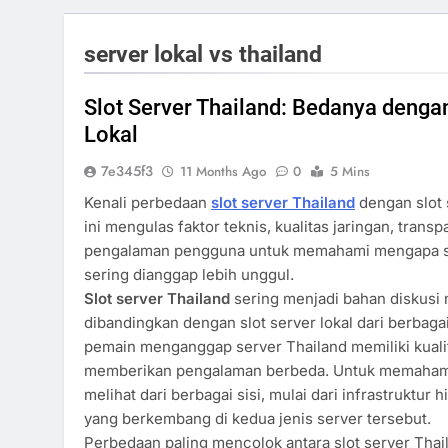
server lokal vs thailand
Slot Server Thailand: Bedanya dengan
Lokal
7e345f3
11 Months Ago
0
5 Mins
Kenali perbedaan
slot server Thailand
dengan slot s
ini mengulas faktor teknis, kualitas jaringan, transp
pengalaman pengguna untuk memahami mengapa s
sering dianggap lebih unggul.
Slot server Thailand
sering menjadi bahan diskusi 
dibandingkan dengan slot server lokal dari berbaga
pemain menganggap server Thailand memiliki kualita
memberikan pengalaman berbeda. Untuk memahami h
melihat dari berbagai sisi, mulai dari infrastruktur
yang berkembang di kedua jenis server tersebut.
Perbedaan paling mencolok antara slot server Thail