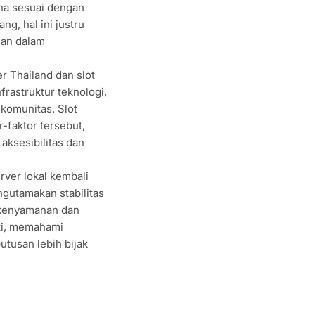
na sesuai dengan
ng, hal ini justru
nan dalam
er Thailand dan slot
nfrastruktur teknologi,
komunitas. Slot
-faktor tersebut,
aksesibilitas dan
erver lokal kembali
gutamakan stabilitas
n kenyamanan dan
ti, memahami
tusan lebih bijak