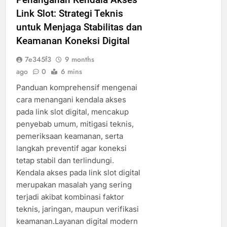
Link Slot: Strategi Teknis
untuk Menjaga Stabilitas dan
Keamanan Koneksi Digital
7e345f3
9 months
ago
0
6 mins
Panduan komprehensif mengenai
cara menangani kendala akses
pada link slot digital, mencakup
penyebab umum, mitigasi teknis,
pemeriksaan keamanan, serta
langkah preventif agar koneksi
tetap stabil dan terlindungi.
Kendala akses pada link slot digital
merupakan masalah yang sering
terjadi akibat kombinasi faktor
teknis, jaringan, maupun verifikasi
keamanan.Layanan digital modern