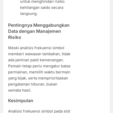
untuk menghindari risiko
kehilangan saldo secara
langsung.
Pentingnya Menggabungkan
Data dengan Manajemen
Risiko
Meski analisis frekuensi simbol
memberi wawasan tambahan, tidak
ada jaminan pasti kemenangan.
Pemain tetap perlu mengatur batas
permainan, memilih waktu bermain
yang bijak, serta memprioritaskan
pengalaman hiburan, bukan
semata hasil.
Kesimpulan
Analisis frekuensi simbol pada slot