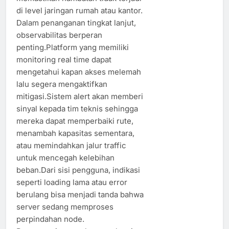
di level jaringan rumah atau kantor.
Dalam penanganan tingkat lanjut,
observabilitas berperan
penting.Platform yang memiliki
monitoring real time dapat
mengetahui kapan akses melemah
lalu segera mengaktifkan
mitigasi.Sistem alert akan memberi
sinyal kepada tim teknis sehingga
mereka dapat memperbaiki rute,
menambah kapasitas sementara,
atau memindahkan jalur traffic
untuk mencegah kelebihan
beban.Dari sisi pengguna, indikasi
seperti loading lama atau error
berulang bisa menjadi tanda bahwa
server sedang memproses
perpindahan node.