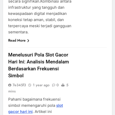
secara signifikan.Kombinasi antara
infrastruktur yang tangguh dan
kewaspadaan digital menjadikan
koneksi tetap aman, stabil, dan
terpercaya meski terjadi gangguan
sementara.
Read More
Menelusuri Pola Slot Gacor
Hari Ini: Analisis Mendalam
Berdasarkan Frekuensi
Simbol
7e345f3
1 year ago
0
5
mins
Pahami bagaimana frekuensi
simbol memengaruhi pola
slot
gacor hari ini
. Artikel ini