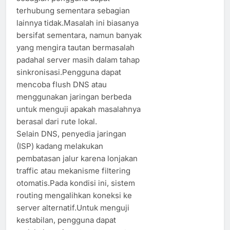
terhubung sementara sebagian
lainnya tidak.Masalah ini biasanya
bersifat sementara, namun banyak
yang mengira tautan bermasalah
padahal server masih dalam tahap
sinkronisasi.Pengguna dapat
mencoba flush DNS atau
menggunakan jaringan berbeda
untuk menguji apakah masalahnya
berasal dari rute lokal.
Selain DNS, penyedia jaringan
(ISP) kadang melakukan
pembatasan jalur karena lonjakan
traffic atau mekanisme filtering
otomatis.Pada kondisi ini, sistem
routing mengalihkan koneksi ke
server alternatif.Untuk menguji
kestabilan, pengguna dapat