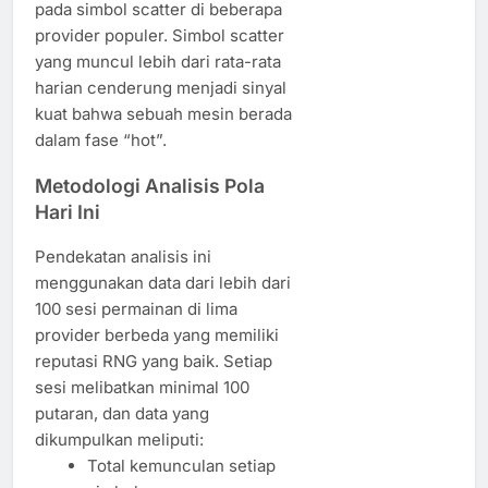
pada simbol scatter di beberapa
provider populer. Simbol scatter
yang muncul lebih dari rata-rata
harian cenderung menjadi sinyal
kuat bahwa sebuah mesin berada
dalam fase “hot”.
Metodologi Analisis Pola
Hari Ini
Pendekatan analisis ini
menggunakan data dari lebih dari
100 sesi permainan di lima
provider berbeda yang memiliki
reputasi RNG yang baik. Setiap
sesi melibatkan minimal 100
putaran, dan data yang
dikumpulkan meliputi:
Total kemunculan setiap