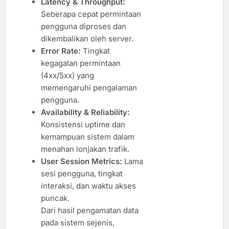
Latency & Throughput:
Seberapa cepat permintaan
pengguna diproses dan
dikembalikan oleh server.
Error Rate:
Tingkat
kegagalan permintaan
(4xx/5xx) yang
memengaruhi pengalaman
pengguna.
Availability & Reliability:
Konsistensi uptime dan
kemampuan sistem dalam
menahan lonjakan trafik.
User Session Metrics:
Lama
sesi pengguna, tingkat
interaksi, dan waktu akses
puncak.
Dari hasil pengamatan data
pada sistem sejenis,