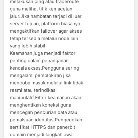
melakukan ping atau traceroute
guna melihat titik kemacetan
jalur.Jika hambatan terjadi di luar
server tujuan, platform biasanya
mengaktifkan failover agar akses
tetap tersedia melalui node lain
yang lebih stabil.
Keamanan juga menjadi faktor
penting dalam penanganan
kendala akses.Pengguna sering
mengalami pemblokiran jika
mencoba masuk melalui link tidak
resmi atau terindikasi
manipulatif.Filter keamanan akan
menghentikan koneksi guna
mencegah pencurian data atau
pemalsuan identitas.Pengecekan
sertifikat HTTPS dan penerbit
domain menjadi langkah awal