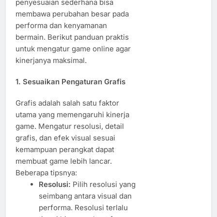
penyesuaian sederhana bisa
membawa perubahan besar pada
performa dan kenyamanan
bermain. Berikut panduan praktis
untuk mengatur game online agar
kinerjanya maksimal.
1. Sesuaikan Pengaturan Grafis
Grafis adalah salah satu faktor
utama yang memengaruhi kinerja
game. Mengatur resolusi, detail
grafis, dan efek visual sesuai
kemampuan perangkat dapat
membuat game lebih lancar.
Beberapa tipsnya:
Resolusi:
Pilih resolusi yang
seimbang antara visual dan
performa. Resolusi terlalu