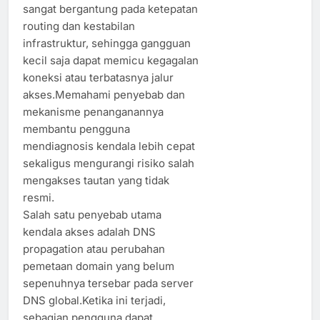
sangat bergantung pada ketepatan
routing dan kestabilan
infrastruktur, sehingga gangguan
kecil saja dapat memicu kegagalan
koneksi atau terbatasnya jalur
akses.Memahami penyebab dan
mekanisme penanganannya
membantu pengguna
mendiagnosis kendala lebih cepat
sekaligus mengurangi risiko salah
mengakses tautan yang tidak
resmi.
Salah satu penyebab utama
kendala akses adalah DNS
propagation atau perubahan
pemetaan domain yang belum
sepenuhnya tersebar pada server
DNS global.Ketika ini terjadi,
sebagian pengguna dapat