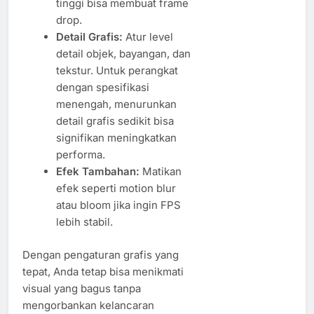
tinggi bisa membuat frame
drop.
Detail Grafis:
Atur level
detail objek, bayangan, dan
tekstur. Untuk perangkat
dengan spesifikasi
menengah, menurunkan
detail grafis sedikit bisa
signifikan meningkatkan
performa.
Efek Tambahan:
Matikan
efek seperti motion blur
atau bloom jika ingin FPS
lebih stabil.
Dengan pengaturan grafis yang
tepat, Anda tetap bisa menikmati
visual yang bagus tanpa
mengorbankan kelancaran