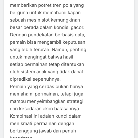
memberikan potret tren pola yang
berguna untuk memahami kapan
sebuah mesin slot kemungkinan
besar berada dalam kondisi gacor.
Dengan pendekatan berbasis data,
pemain bisa mengambil keputusan
yang lebih terarah. Namun, penting
untuk mengingat bahwa hasil
setiap permainan tetap ditentukan
oleh sistem acak yang tidak dapat
diprediksi sepenuhnya.
Pemain yang cerdas bukan hanya
memahami permainan, tetapi juga
mampu menyeimbangkan strategi
dan kesadaran akan batasannya.
Kombinasi ini adalah kunci dalam
menikmati permainan dengan
bertanggung jawab dan penuh