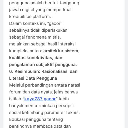
pengguna adalah bentuk tanggung
jawab digital yang memperkuat
kredibilitas platform.
Dalam konteks ini, “gacor”
sebaiknya tidak diperlakukan
sebagai fenomena mistis,
melainkan sebagai hasil interaksi
kompleks antara
arsitektur sistem,
kualitas konektivitas, dan
pengalaman subjektif pengguna
.
6. Kesimpulan: Rasionalisasi dan
Literasi Data Pengguna
Melalui perbandingan antara narasi
forum dan data nyata, jelas bahwa
istilah “
kaya787 gacor
” lebih
banyak mencerminkan persepsi
sosial ketimbang parameter teknis.
Edukasi pengguna tentang
pentingnya membaca data dan