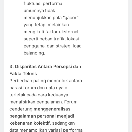
fluktuasi performa
umumnya tidak
menunjukkan pola “gacor”
yang tetap, melainkan
mengikuti faktor eksternal
seperti beban trafik, lokasi
pengguna, dan strategi load
balancing.
3. Disparitas Antara Persepsi dan
Fakta Teknis
Perbedaan paling mencolok antara
narasi forum dan data nyata
terletak pada cara keduanya
menafsirkan pengalaman. Forum
cenderung
menggeneralisasi
pengalaman personal menjadi
kebenaran kolektif
, sedangkan
data menampilkan variasi performa