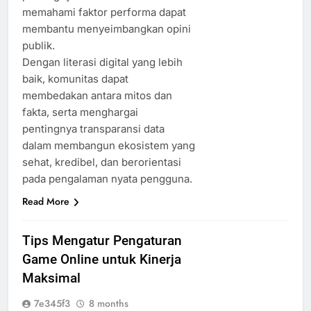
memahami faktor performa dapat
membantu menyeimbangkan opini
publik.
Dengan literasi digital yang lebih
baik, komunitas dapat
membedakan antara mitos dan
fakta, serta menghargai
pentingnya transparansi data
dalam membangun ekosistem yang
sehat, kredibel, dan berorientasi
pada pengalaman nyata pengguna.
Read More
Tips Mengatur Pengaturan
Game Online untuk Kinerja
Maksimal
7e345f3
8 months