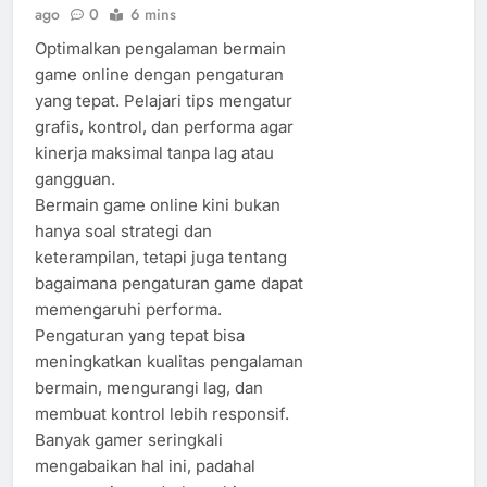
ago
0
6 mins
Optimalkan pengalaman bermain
game online dengan pengaturan
yang tepat. Pelajari tips mengatur
grafis, kontrol, dan performa agar
kinerja maksimal tanpa lag atau
gangguan.
Bermain game online kini bukan
hanya soal strategi dan
keterampilan, tetapi juga tentang
bagaimana pengaturan game dapat
memengaruhi performa.
Pengaturan yang tepat bisa
meningkatkan kualitas pengalaman
bermain, mengurangi lag, dan
membuat kontrol lebih responsif.
Banyak gamer seringkali
mengabaikan hal ini, padahal