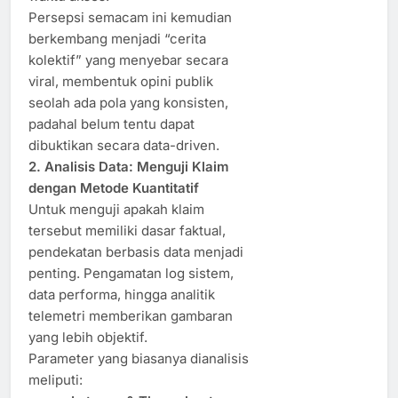
Persepsi semacam ini kemudian
berkembang menjadi “cerita
kolektif” yang menyebar secara
viral, membentuk opini publik
seolah ada pola yang konsisten,
padahal belum tentu dapat
dibuktikan secara data-driven.
2. Analisis Data: Menguji Klaim
dengan Metode Kuantitatif
Untuk menguji apakah klaim
tersebut memiliki dasar faktual,
pendekatan berbasis data menjadi
penting. Pengamatan log sistem,
data performa, hingga analitik
telemetri memberikan gambaran
yang lebih objektif.
Parameter yang biasanya dianalisis
meliputi: