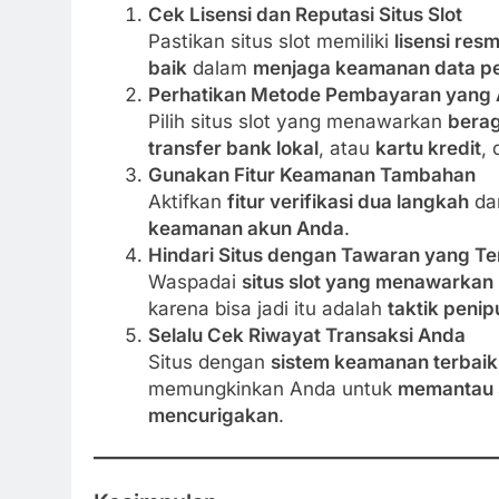
Cek Lisensi dan Reputasi Situs Slot
Pastikan situs slot memiliki
lisensi resm
baik
dalam
menjaga keamanan data p
Perhatikan Metode Pembayaran yang
Pilih situs slot yang menawarkan
bera
transfer bank lokal
, atau
kartu kredit
,
Gunakan Fitur Keamanan Tambahan
Aktifkan
fitur verifikasi dua langkah
da
keamanan akun Anda
.
Hindari Situs dengan Tawaran yang Te
Waspadai
situs slot yang menawarkan
karena bisa jadi itu adalah
taktik peni
Selalu Cek Riwayat Transaksi Anda
Situs dengan
sistem keamanan terbaik
memungkinkan Anda untuk
memantau s
mencurigakan
.