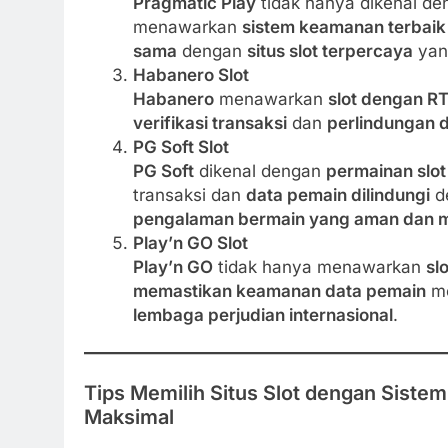
Pragmatic Play
tidak hanya dikenal d
menawarkan
sistem keamanan terbaik
sama
dengan
situs slot terpercaya
yan
Habanero Slot
Habanero
menawarkan
slot dengan RT
verifikasi transaksi
dan
perlindungan 
PG Soft Slot
PG Soft
dikenal dengan
permainan slot
transaksi dan
data pemain dilindungi
d
pengalaman bermain yang aman dan
Play’n GO Slot
Play’n GO
tidak hanya menawarkan
sl
memastikan keamanan data pemain
me
lembaga perjudian internasional
.
Tips Memilih Situs Slot dengan Sist
Maksimal