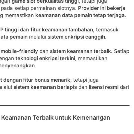
engan
game slot berkualitas tinggi
, tetapi juga
pada setiap permainan slotnya.
Provider ini bekerja
g memastikan
keamanan data pemain tetap terjaga
.
P tinggi
dan
fitur keamanan tambahan
, termasuk
data pemain
melalui
sistem enkripsi canggih
.
 mobile-friendly
dan
sistem keamanan terbaik
. Setiap
engan
teknologi enkripsi terkini
, memastikan
 menyenangkan
.
ot dengan fitur bonus menarik
, tetapi juga
lalui
sistem keamanan berlapis
dan
lisensi resmi
dari
em Keamanan Terbaik untuk Kemenangan