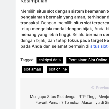
Kesimpulan
Memilih
situs slot dengan sistem keamanan t
pengalaman bermain yang aman
,
terhindar 
transaksi
. Dengan memilih
situs slot terperc
tetap
mengelola modal dengan bijak
, Anda b
menang yang lebih tinggi
. Selalu
bermain den
dengan bijak, dan tetap
fokus pada target 
pada Anda
dan
selamat bermain di
situs slot
Tagged:
enkripsi data
Permainan Slot Online
slot aman
slot online
Previou
Post
navigation
Mengapa Situs Slot dengan RTP Tinggi Menja
Favorit Pemain? Temukan Alasannya di Sin