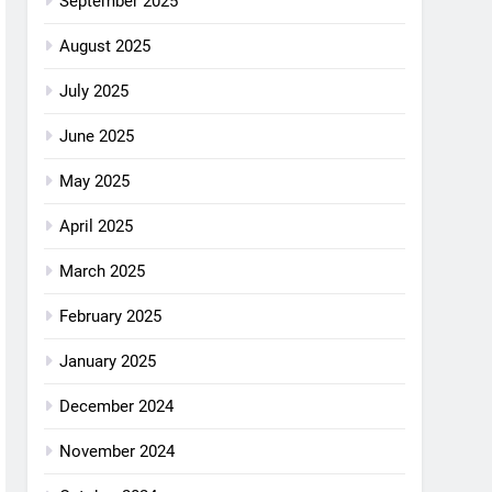
September 2025
August 2025
July 2025
June 2025
May 2025
April 2025
March 2025
February 2025
January 2025
December 2024
November 2024