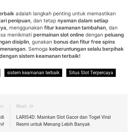
erbaik
adalah langkah penting untuk memastikan
dari penipuan
, dan tetap
nyaman dalam setiap
aya
, menggunakan
fitur keamanan tambahan
, dan
isa menikmati
permainan slot online
dengan
peluang
gan disiplin
, gunakan
bonus dan fitur free spins
kemenangan
. Semoga
keberuntungan selalu berpihak
dengan sistem keamanan terbaik!
sistem keamanan terbaik
Situs Slot Terpercaya
s:
Next:
di
LARIS4D: Mainkan Slot Gacor dan Togel Viral
i!
Resmi untuk Menang Lebih Banyak