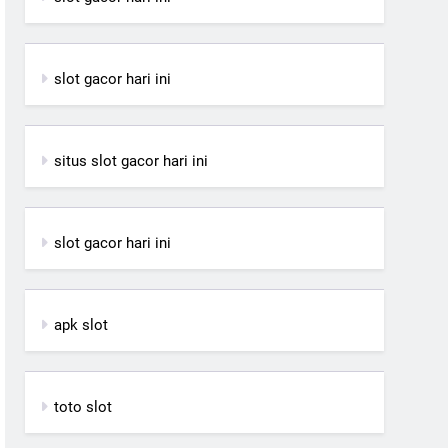
slot gacor hari ini
situs slot gacor hari ini
slot gacor hari ini
apk slot
toto slot