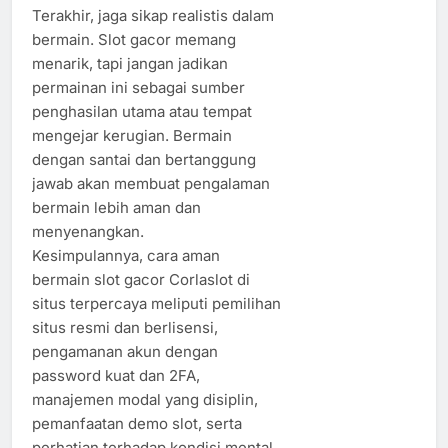
Terakhir, jaga sikap realistis dalam
bermain. Slot gacor memang
menarik, tapi jangan jadikan
permainan ini sebagai sumber
penghasilan utama atau tempat
mengejar kerugian. Bermain
dengan santai dan bertanggung
jawab akan membuat pengalaman
bermain lebih aman dan
menyenangkan.
Kesimpulannya, cara aman
bermain slot gacor Corlaslot di
situs terpercaya meliputi pemilihan
situs resmi dan berlisensi,
pengamanan akun dengan
password kuat dan 2FA,
manajemen modal yang disiplin,
pemanfaatan demo slot, serta
perhatian terhadap kondisi mental