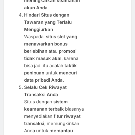
meningkatkan keamanan
akun Anda
.
Hindari Situs dengan
Tawaran yang Terlalu
Menggiurkan
Waspadai
situs slot yang
menawarkan bonus
berlebihan
atau
promosi
tidak masuk akal
, karena
bisa jadi itu adalah
taktik
penipuan
untuk
mencuri
data pribadi Anda
.
Selalu Cek Riwayat
Transaksi Anda
Situs dengan
sistem
keamanan terbaik
biasanya
menyediakan
fitur riwayat
transaksi
, memungkinkan
Anda untuk
memantau