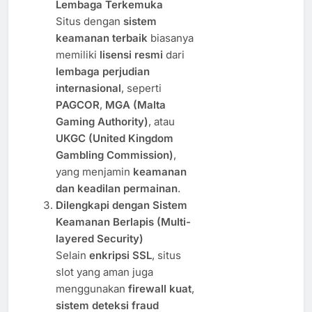
Lembaga Terkemuka
Situs dengan
sistem
keamanan terbaik
biasanya
memiliki
lisensi resmi
dari
lembaga perjudian
internasional
, seperti
PAGCOR
,
MGA (Malta
Gaming Authority)
, atau
UKGC (United Kingdom
Gambling Commission)
,
yang menjamin
keamanan
dan keadilan permainan
.
Dilengkapi dengan Sistem
Keamanan Berlapis (Multi-
layered Security)
Selain
enkripsi SSL
, situs
slot yang aman juga
menggunakan
firewall kuat
,
sistem deteksi fraud