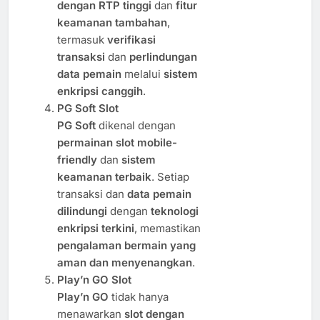
dengan RTP tinggi
dan
fitur
keamanan tambahan
,
termasuk
verifikasi
transaksi
dan
perlindungan
data pemain
melalui
sistem
enkripsi canggih
.
PG Soft Slot
PG Soft
dikenal dengan
permainan slot mobile-
friendly
dan
sistem
keamanan terbaik
. Setiap
transaksi dan
data pemain
dilindungi
dengan
teknologi
enkripsi terkini
, memastikan
pengalaman bermain yang
aman dan menyenangkan
.
Play’n GO Slot
Play’n GO
tidak hanya
menawarkan
slot dengan