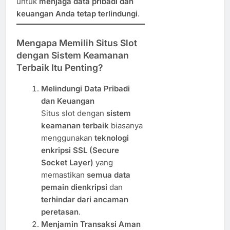
untuk
menjaga data pribadi dan
keuangan Anda tetap terlindungi
.
Mengapa Memilih Situs Slot
dengan Sistem Keamanan
Terbaik Itu Penting?
Melindungi Data Pribadi
dan Keuangan
Situs slot dengan
sistem
keamanan terbaik
biasanya
menggunakan
teknologi
enkripsi SSL (Secure
Socket Layer)
yang
memastikan
semua data
pemain dienkripsi
dan
terhindar dari ancaman
peretasan
.
Menjamin Transaksi Aman