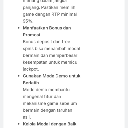
menang dalam jangka
panjang. Pastikan memilih
game dengan RTP minimal
95%.
Manfaatkan Bonus dan
Promosi
Bonus deposit dan free
spins bisa menambah modal
bermain dan memperbesar
kesempatan untuk memicu
jackpot.
Gunakan Mode Demo untuk
Berlatih
Mode demo membantu
mengenal fitur dan
mekanisme game sebelum
bermain dengan taruhan
asli.
Kelola Modal dengan Baik