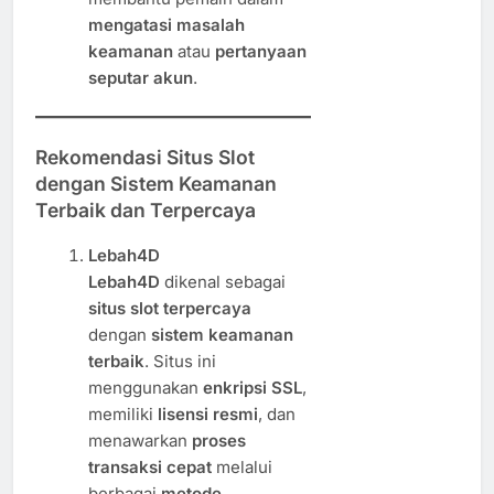
mengatasi masalah
keamanan
atau
pertanyaan
seputar akun
.
Rekomendasi Situs Slot
dengan Sistem Keamanan
Terbaik dan Terpercaya
Lebah4D
Lebah4D
dikenal sebagai
situs slot terpercaya
dengan
sistem keamanan
terbaik
. Situs ini
menggunakan
enkripsi SSL
,
memiliki
lisensi resmi
, dan
menawarkan
proses
transaksi cepat
melalui
berbagai
metode