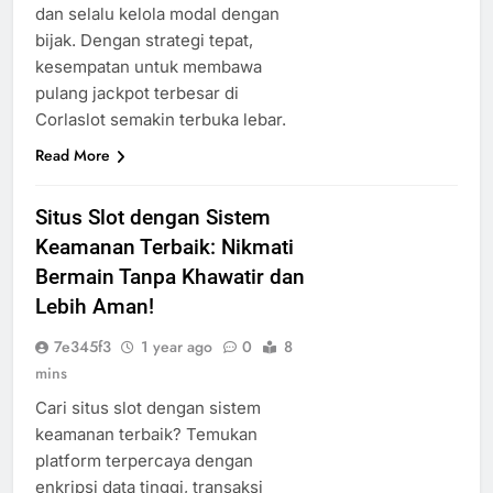
dan selalu kelola modal dengan
bijak. Dengan strategi tepat,
kesempatan untuk membawa
pulang jackpot terbesar di
Corlaslot semakin terbuka lebar.
Read More
Situs Slot dengan Sistem
Keamanan Terbaik: Nikmati
Bermain Tanpa Khawatir dan
Lebih Aman!
7e345f3
1 year ago
0
8
mins
Cari situs slot dengan sistem
keamanan terbaik? Temukan
platform terpercaya dengan
enkripsi data tinggi, transaksi