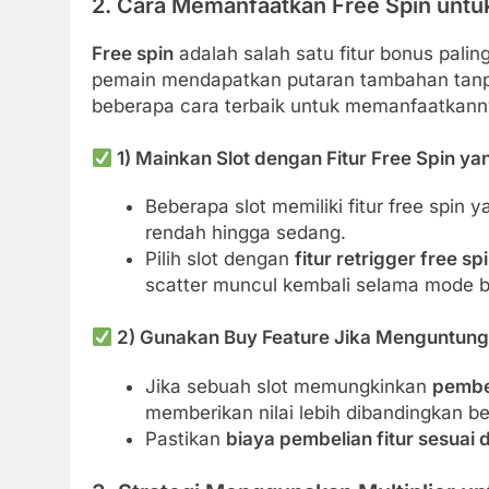
2. Cara Memanfaatkan Free Spin unt
Free spin
adalah salah satu fitur bonus pali
pemain mendapatkan putaran tambahan tanp
beberapa cara terbaik untuk memanfaatkann
1) Mainkan Slot dengan Fitur Free Spin y
Beberapa slot memiliki fitur free spin 
rendah hingga sedang.
Pilih slot dengan
fitur retrigger free sp
scatter muncul kembali selama mode b
2) Gunakan Buy Feature Jika Menguntun
Jika sebuah slot memungkinkan
pembel
memberikan nilai lebih dibandingkan be
Pastikan
biaya pembelian fitur sesua