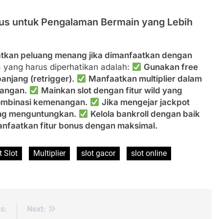
nus untuk Pengalaman Bermain yang Lebih
tkan peluang menang jika dimanfaatkan dengan
 yang harus diperhatikan adalah:
Gunakan free
anjang (retrigger).
Manfaatkan multiplier dalam
angan.
Mainkan slot dengan fitur wild yang
kombinasi kemenangan.
Jika mengejar jackpot
ang menguntungkan.
Kelola bankroll dengan baik
anfaatkan fitur bonus dengan maksimal.
 Slot
Multiplier
slot gacor
slot online
s:
Next: