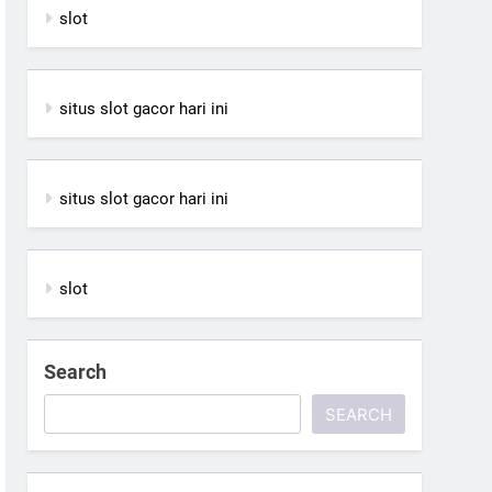
slot
situs slot gacor hari ini
situs slot gacor hari ini
slot
Search
SEARCH