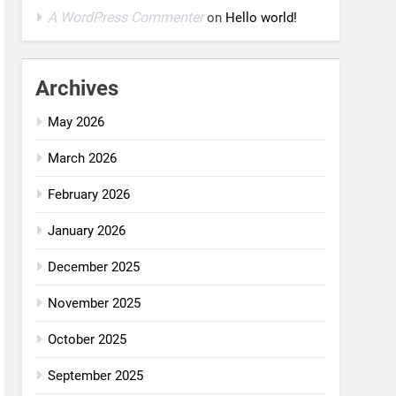
A WordPress Commenter
on
Hello world!
Archives
May 2026
March 2026
February 2026
January 2026
December 2025
November 2025
October 2025
September 2025