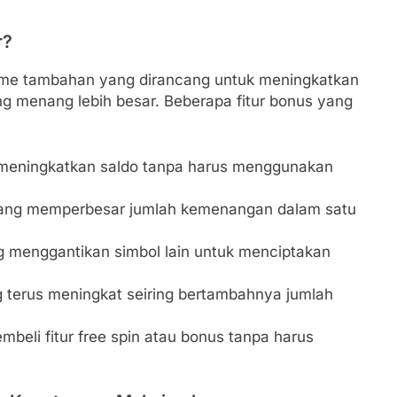
r?
isme tambahan yang dirancang untuk meningkatkan
 menang lebih besar. Beberapa fitur bonus yang
 meningkatkan saldo tanpa harus menggunakan
ng memperbesar jumlah kemenangan dalam satu
 menggantikan simbol lain untuk menciptakan
 terus meningkat seiring bertambahnya jumlah
beli fitur free spin atau bonus tanpa harus