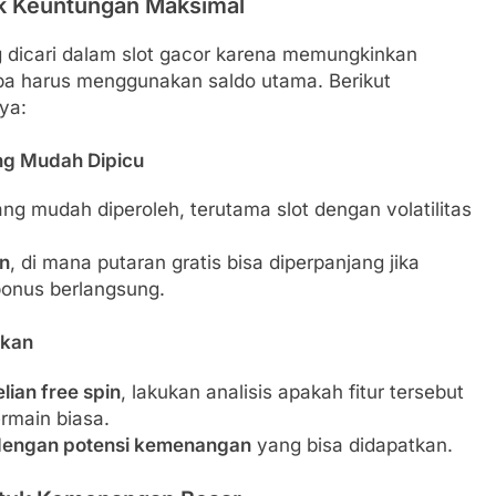
uk Keuntungan Maksimal
ng dicari dalam slot gacor karena memungkinkan
a harus menggunakan saldo utama. Berikut
ya:
ang Mudah Dipicu
yang mudah diperoleh, terutama slot dengan volatilitas
in
, di mana putaran gratis bisa diperpanjang jika
onus berlangsung.
gkan
ian free spin
, lakukan analisis apakah fitur tersebut
rmain biasa.
i dengan potensi kemenangan
yang bisa didapatkan.