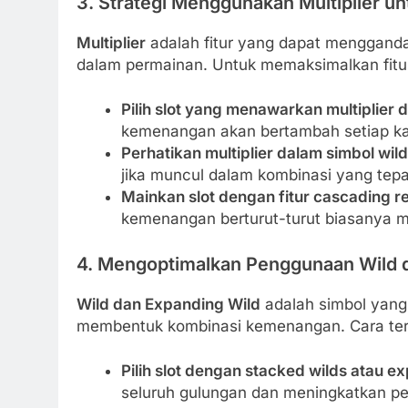
3. Strategi Menggunakan Multiplier 
Multiplier
adalah fitur yang dapat menggand
dalam permainan. Untuk memaksimalkan fitur 
Pilih slot yang menawarkan multiplier 
kemenangan akan bertambah setiap ka
Perhatikan multiplier dalam simbol wild
jika muncul dalam kombinasi yang tepa
Mainkan slot dengan fitur cascading r
kemenangan berturut-turut biasanya me
4. Mengoptimalkan Penggunaan Wild 
Wild dan Expanding Wild
adalah simbol yang
membentuk kombinasi kemenangan. Cara ter
Pilih slot dengan stacked wilds atau e
seluruh gulungan dan meningkatkan p