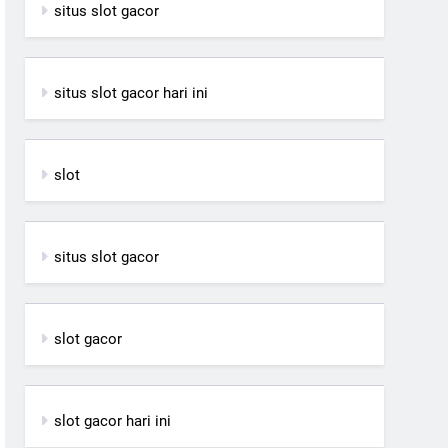
situs slot gacor
situs slot gacor hari ini
slot
situs slot gacor
slot gacor
slot gacor hari ini