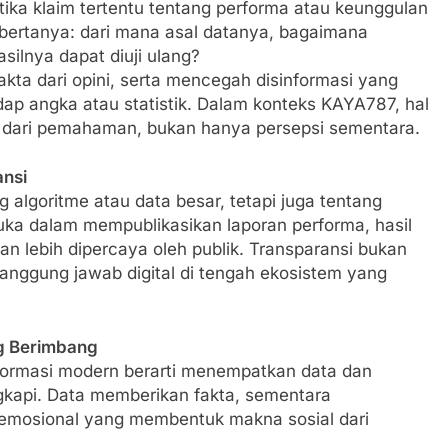
tika klaim tertentu tentang performa atau keunggulan
 bertanya: dari mana asal datanya, bagaimana
ilnya dapat diuji ulang?
kta dari opini, serta mencegah disinformasi yang
hadap angka atau statistik. Dalam konteks KAYA787, hal
tuk dari pemahaman, bukan hanya persepsi sementara.
ansi
g algoritme atau data besar, tetapi juga tentang
buka dalam mempublikasikan laporan performa, hasil
an lebih dipercaya oleh publik. Transparansi bukan
tanggung jawab digital di tengah ekosistem yang
ng Berimbang
formasi modern berarti menempatkan data dan
gkapi. Data memberikan fakta, sementara
mosional yang membentuk makna sosial dari