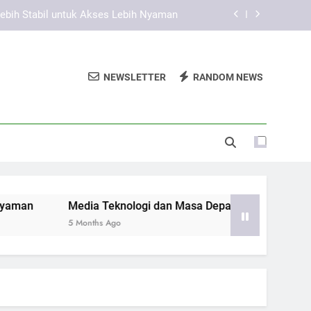
Lebih Stabil untuk Akses Lebih Nyaman
epan Komunikasi Digital di Era Global
engembangan Platform Digital Tiara4D
NEWSLETTER
RANDOM NEWS
if dan Cara Menghindari Halaman Palsu
ntuk Membuat Acara Anda Semakin Berkesan.
Lebih Stabil untuk Akses Lebih Nyaman
epan Komunikasi Digital di Era Global
engembangan Platform Digital Tiara4D
Media Teknologi dan Masa Depan Komunikasi Digital di Era G
5 Months Ago