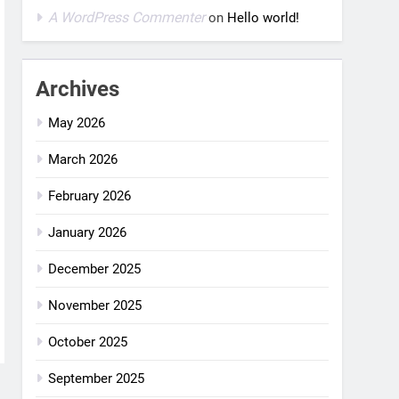
A WordPress Commenter
on
Hello world!
Archives
May 2026
March 2026
February 2026
January 2026
December 2025
November 2025
October 2025
September 2025