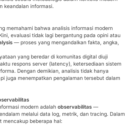
n keandalan informasi.
g memahami bahwa analisis informasi modern
ini, evaluasi tidak lagi bergantung pada opini atau
alysis
— proses yang mengandalkan fakta, angka,
ataan yang beredar di komunitas digital diuji
waktu respons server (latency), ketersediaan sistem
performa. Dengan demikian, analisis tidak hanya
pi juga menempatkan pengalaman tersebut dalam
bservabilitas
informasi modern adalah
observabilitas
—
dalam melalui data log, metrik, dan tracing. Dalam
at mencakup beberapa hal: