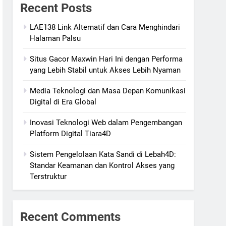
Recent Posts
LAE138 Link Alternatif dan Cara Menghindari
Halaman Palsu
Situs Gacor Maxwin Hari Ini dengan Performa
yang Lebih Stabil untuk Akses Lebih Nyaman
Media Teknologi dan Masa Depan Komunikasi
Digital di Era Global
Inovasi Teknologi Web dalam Pengembangan
Platform Digital Tiara4D
Sistem Pengelolaan Kata Sandi di Lebah4D:
Standar Keamanan dan Kontrol Akses yang
Terstruktur
Recent Comments