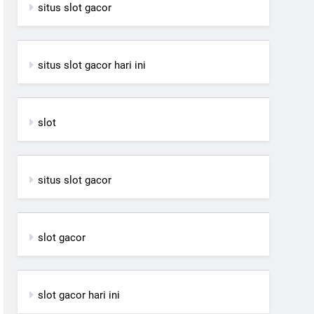
situs slot gacor
situs slot gacor hari ini
slot
situs slot gacor
slot gacor
slot gacor hari ini