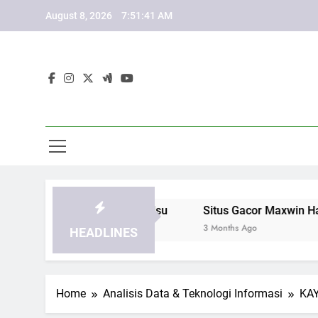
Skip
August 8, 2026
7:51:42 AM
to
content
Eve
Events Wi
ndari Halaman Palsu
Situs Gacor Maxwin Hari Ini denga
3 Months Ago
HEADLINES
Home
Analisis Data & Teknologi Informasi
KAY