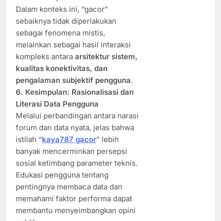
Dalam konteks ini, “gacor”
sebaiknya tidak diperlakukan
sebagai fenomena mistis,
melainkan sebagai hasil interaksi
kompleks antara
arsitektur sistem,
kualitas konektivitas, dan
pengalaman subjektif pengguna
.
6. Kesimpulan: Rasionalisasi dan
Literasi Data Pengguna
Melalui perbandingan antara narasi
forum dan data nyata, jelas bahwa
istilah “
kaya787 gacor
” lebih
banyak mencerminkan persepsi
sosial ketimbang parameter teknis.
Edukasi pengguna tentang
pentingnya membaca data dan
memahami faktor performa dapat
membantu menyeimbangkan opini