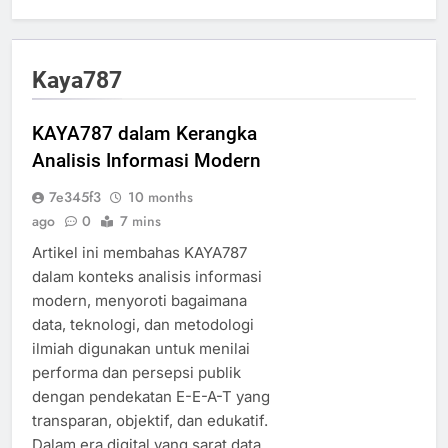
Kaya787
KAYA787 dalam Kerangka
Analisis Informasi Modern
7e345f3
10 months
ago
0
7 mins
Artikel ini membahas KAYA787
dalam konteks analisis informasi
modern, menyoroti bagaimana
data, teknologi, dan metodologi
ilmiah digunakan untuk menilai
performa dan persepsi publik
dengan pendekatan E-E-A-T yang
transparan, objektif, dan edukatif.
Dalam era digital yang sarat data,