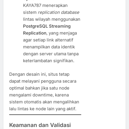
KAYA787 menerapkan
sistem
replication database
lintas wilayah menggunakan
PostgreSQL Streaming
Replication
, yang menjaga
agar setiap link alternatif
menampilkan data identik
dengan server utama tanpa
keterlambatan signifikan.
Dengan desain ini, situs tetap
dapat melayani pengguna secara
optimal bahkan jika satu node
mengalami downtime, karena
sistem otomatis akan mengalihkan
lalu lintas ke node lain yang aktif.
Keamanan dan Validasi