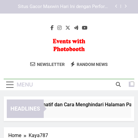
Skip
Media Teknologi dan Masa Depan Komunikasi
to
Digital di Era Global
content
Inovasi Teknologi Web dalam Pengembangan
Platform Digital Tiara4D
LAE138 Link Alternatif dan Cara Menghindari
Halaman Palsu
Situs Gacor Maxwin Hari Ini dengan Performa
yang Lebih Stabil untuk Akses Lebih Nyaman
Events With
Events With Photobooth Menyediakan
Media Teknologi dan Masa Depan Komunikasi
NEWSLETTER
RANDOM NEWS
Digital di Era Global
Photobooth
Layanan Fotobooth Berkualitas Untuk
Inovasi Teknologi Web dalam Pengembangan
Membuat Acara Anda Semakin
Platform Digital Tiara4D
MENU
Berkesan.
E138 Link Alternatif dan Cara Menghindari Halaman Palsu
HEADLINES
onths Ago
Home
Kaya787