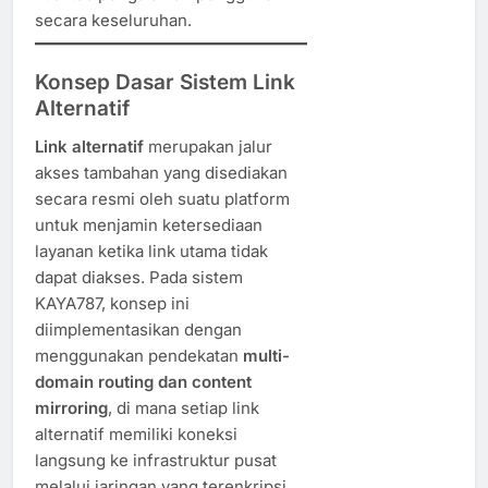
secara keseluruhan.
Konsep Dasar Sistem Link
Alternatif
Link alternatif
merupakan jalur
akses tambahan yang disediakan
secara resmi oleh suatu platform
untuk menjamin ketersediaan
layanan ketika link utama tidak
dapat diakses. Pada sistem
KAYA787, konsep ini
diimplementasikan dengan
menggunakan pendekatan
multi-
domain routing dan content
mirroring
, di mana setiap link
alternatif memiliki koneksi
langsung ke infrastruktur pusat
melalui jaringan yang terenkripsi