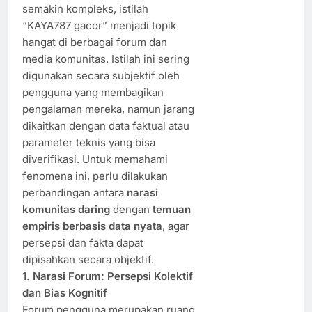
semakin kompleks, istilah
“KAYA787 gacor” menjadi topik
hangat di berbagai forum dan
media komunitas. Istilah ini sering
digunakan secara subjektif oleh
pengguna yang membagikan
pengalaman mereka, namun jarang
dikaitkan dengan data faktual atau
parameter teknis yang bisa
diverifikasi. Untuk memahami
fenomena ini, perlu dilakukan
perbandingan antara
narasi
komunitas daring
dengan
temuan
empiris berbasis data nyata
, agar
persepsi dan fakta dapat
dipisahkan secara objektif.
1. Narasi Forum: Persepsi Kolektif
dan Bias Kognitif
Forum pengguna merupakan ruang