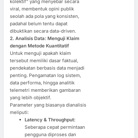
kolektif” yang menyebar secara
viral, membentuk opini publik
seolah ada pola yang konsisten,
padahal belum tentu dapat
dibuktikan secara data-driven.
2. Analisis Data: Menguji Klaim
dengan Metode Kuantitatif
Untuk menguji apakah klaim
tersebut memiliki dasar faktual,
pendekatan berbasis data menjadi
penting. Pengamatan log sistem,
data performa, hingga analitik
telemetri memberikan gambaran
yang lebih objektif.
Parameter yang biasanya dianalisis
meliputi:
Latency & Throughput:
Seberapa cepat permintaan
pengguna diproses dan