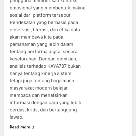
pengguna memberikan konteks
emosional yang membentuk makna
sosial dari platform tersebut.
Pendekatan yang berbasis pada
observasi, literasi, dan etika data
akan membawa kita pada
pemahaman yang lebih dalam
tentang performa digital secara
keseluruhan. Dengan demikian,
analisis terhadap KAYA787 bukan
hanya tentang kinerja sistem,
tetapi juga tentang bagaimana
masyarakat modern belajar
membaca dan menafsirkan
informasi dengan cara yang lebih
cerdas, kritis, dan bertanggung
jawab.
Read More