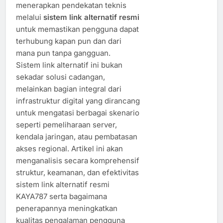
menerapkan pendekatan teknis
melalui
sistem link alternatif resmi
untuk memastikan pengguna dapat
terhubung kapan pun dan dari
mana pun tanpa gangguan.
Sistem link alternatif ini bukan
sekadar solusi cadangan,
melainkan bagian integral dari
infrastruktur digital yang dirancang
untuk mengatasi berbagai skenario
seperti pemeliharaan server,
kendala jaringan, atau pembatasan
akses regional. Artikel ini akan
menganalisis secara komprehensif
struktur, keamanan, dan efektivitas
sistem link alternatif resmi
KAYA787 serta bagaimana
penerapannya meningkatkan
kualitas pengalaman pengguna