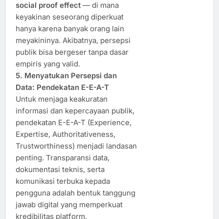
social proof effect
— di mana
keyakinan seseorang diperkuat
hanya karena banyak orang lain
meyakininya. Akibatnya, persepsi
publik bisa bergeser tanpa dasar
empiris yang valid.
5. Menyatukan Persepsi dan
Data: Pendekatan E-E-A-T
Untuk menjaga keakuratan
informasi dan kepercayaan publik,
pendekatan E-E-A-T (Experience,
Expertise, Authoritativeness,
Trustworthiness) menjadi landasan
penting. Transparansi data,
dokumentasi teknis, serta
komunikasi terbuka kepada
pengguna adalah bentuk tanggung
jawab digital yang memperkuat
kredibilitas platform.