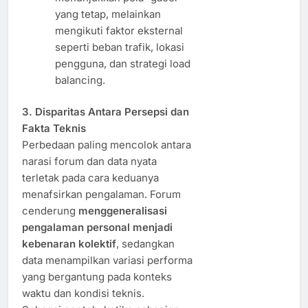
yang tetap, melainkan
mengikuti faktor eksternal
seperti beban trafik, lokasi
pengguna, dan strategi load
balancing.
3. Disparitas Antara Persepsi dan
Fakta Teknis
Perbedaan paling mencolok antara
narasi forum dan data nyata
terletak pada cara keduanya
menafsirkan pengalaman. Forum
cenderung
menggeneralisasi
pengalaman personal menjadi
kebenaran kolektif
, sedangkan
data menampilkan variasi performa
yang bergantung pada konteks
waktu dan kondisi teknis.