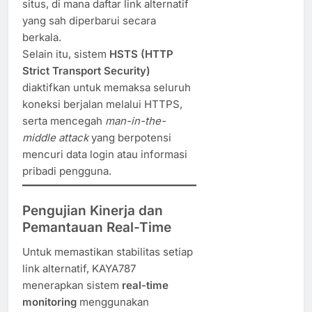
situs, di mana daftar link alternatif
yang sah diperbarui secara
berkala.
Selain itu, sistem
HSTS (HTTP
Strict Transport Security)
diaktifkan untuk memaksa seluruh
koneksi berjalan melalui HTTPS,
serta mencegah
man-in-the-
middle attack
yang berpotensi
mencuri data login atau informasi
pribadi pengguna.
Pengujian Kinerja dan
Pemantauan Real-Time
Untuk memastikan stabilitas setiap
link alternatif, KAYA787
menerapkan sistem
real-time
monitoring
menggunakan