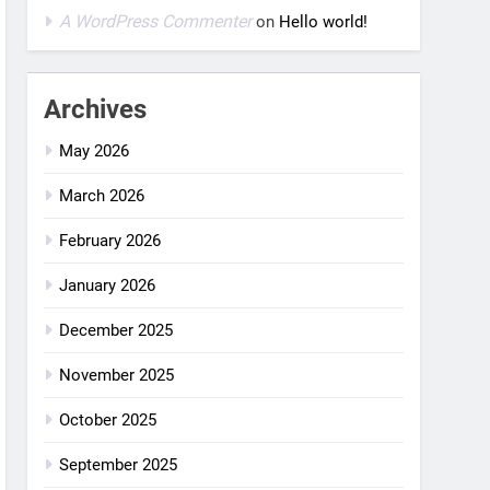
A WordPress Commenter
on
Hello world!
Archives
May 2026
March 2026
February 2026
January 2026
December 2025
November 2025
October 2025
September 2025