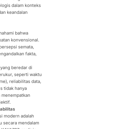
logis dalam konteks
dan keandalan
mahami bahwa
katan konvensional.
 persepsi semata,
ngandalkan fakta,
 yang beredar di
erukur, seperti waktu
), reliabilitas data,
s tidak hanya
a menempatkan
ektif.
abilitas
si modern adalah
u secara mendalam