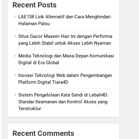
Recent Posts
LAE138 Link Alternatif dan Cara Menghindari
Halaman Palsu
Situs Gacor Maxwin Hari Ini dengan Performa
yang Lebih Stabil untuk Akses Lebih Nyaman
Media Teknologi dan Masa Depan Komunikasi
Digital di Era Global
Inovasi Teknologi Web dalam Pengembangan
Platform Digital Tiara4D
Sistem Pengelolaan Kata Sandi di Lebah4D:
Standar Keamanan dan Kontrol Akses yang
Terstruktur
Recent Comments