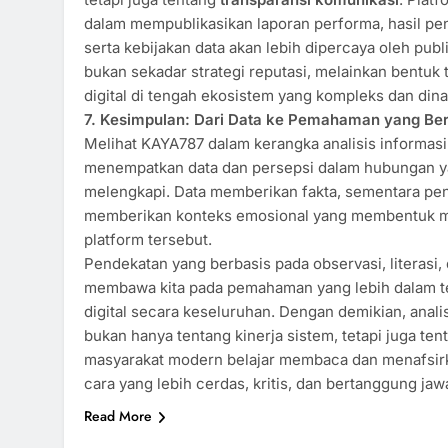
dalam mempublikasikan laporan performa, hasil pe
serta kebijakan data akan lebih dipercaya oleh publ
bukan sekadar strategi reputasi, melainkan bentuk
digital di tengah ekosistem yang kompleks dan dina
7. Kesimpulan: Dari Data ke Pemahaman yang Be
Melihat KAYA787 dalam kerangka analisis informasi
menempatkan data dan persepsi dalam hubungan y
melengkapi. Data memberikan fakta, sementara p
memberikan konteks emosional yang membentuk ma
platform tersebut.
Pendekatan yang berbasis pada observasi, literasi, 
membawa kita pada pemahaman yang lebih dalam t
digital secara keseluruhan. Dengan demikian, anal
bukan hanya tentang kinerja sistem, tetapi juga te
masyarakat modern belajar membaca dan menafsir
cara yang lebih cerdas, kritis, dan bertanggung jaw
Read More