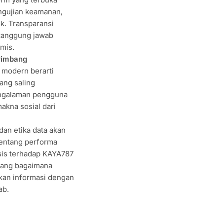
ngujian keamanan,
ik. Transparansi
 tanggung jawab
mis.
rimbang
 modern berarti
ang saling
engalaman pengguna
kna sosial dari
dan etika data akan
entang performa
isis terhadap KAYA787
ntang bagaimana
kan informasi dengan
ab.