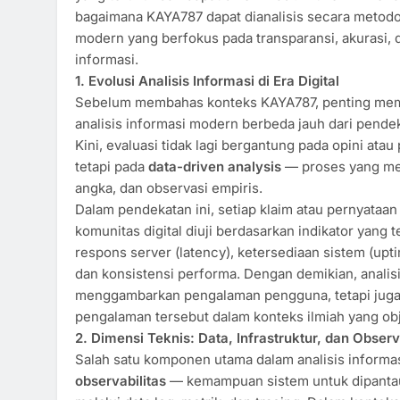
bagaimana KAYA787 dapat dianalisis secara metodo
modern yang berfokus pada transparansi, akurasi, 
informasi.
1. Evolusi Analisis Informasi di Era Digital
Sebelum membahas konteks KAYA787, penting me
analisis informasi modern berbeda jauh dari pende
Kini, evaluasi tidak lagi bergantung pada opini atau
tetapi pada
data-driven analysis
— proses yang me
angka, dan observasi empiris.
Dalam pendekatan ini, setiap klaim atau pernyataan
komunitas digital diuji berdasarkan indikator yang t
respons server (latency), ketersediaan sistem (uptime
dan konsistensi performa. Dengan demikian, analisi
menggambarkan pengalaman pengguna, tetapi jug
pengalaman tersebut dalam konteks ilmiah yang obj
2. Dimensi Teknis: Data, Infrastruktur, dan Observ
Salah satu komponen utama dalam analisis informa
observabilitas
— kemampuan sistem untuk dipanta