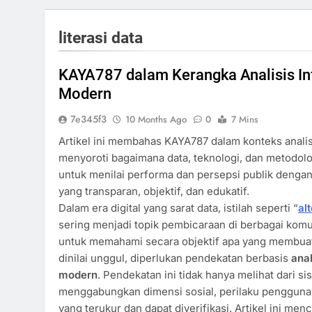
literasi data
KAYA787 dalam Kerangka Analisis I
Modern
7e345f3
10 Months Ago
0
7 Mins
Artikel ini membahas KAYA787 dalam konteks analis
menyoroti bagaimana data, teknologi, dan metodolo
untuk menilai performa dan persepsi publik denga
yang transparan, objektif, dan edukatif.
Dalam era digital yang sarat data, istilah seperti “
al
sering menjadi topik pembicaraan di berbagai komu
untuk memahami secara objektif apa yang membuat
dinilai unggul, diperlukan pendekatan berbasis
anal
modern
. Pendekatan ini tidak hanya melihat dari sisi
menggabungkan dimensi sosial, perilaku pengguna,
yang terukur dan dapat diverifikasi. Artikel ini m