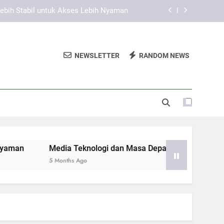
Lebih Stabil untuk Akses Lebih Nyaman
epan Komunikasi Digital di Era Global
engembangan Platform Digital Tiara4D
NEWSLETTER
RANDOM NEWS
if dan Cara Menghindari Halaman Palsu
ntuk Membuat Acara Anda Semakin Berkesan.
Lebih Stabil untuk Akses Lebih Nyaman
epan Komunikasi Digital di Era Global
engembangan Platform Digital Tiara4D
Media Teknologi dan Masa Depan Komunikasi Digital di Era G
5 Months Ago