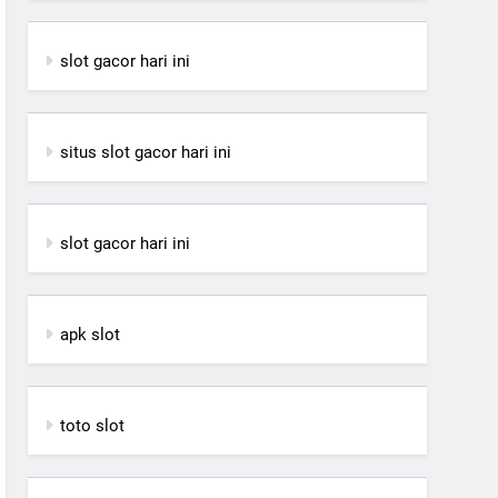
slot gacor hari ini
situs slot gacor hari ini
slot gacor hari ini
apk slot
toto slot