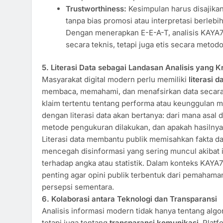
Trustworthiness:
Kesimpulan harus disajika
tanpa bias promosi atau interpretasi berlebi
Dengan menerapkan E-E-A-T, analisis KAYA78
secara teknis, tetapi juga etis secara metodo
5. Literasi Data sebagai Landasan Analisis yang Kr
Masyarakat digital modern perlu memiliki
literasi d
membaca, memahami, dan menafsirkan data secara 
klaim tertentu tentang performa atau keunggulan 
dengan literasi data akan bertanya: dari mana asal
metode pengukuran dilakukan, dan apakah hasilnya 
Literasi data membantu publik memisahkan fakta dar
mencegah disinformasi yang sering muncul akibat in
terhadap angka atau statistik. Dalam konteks KAYA78
penting agar opini publik terbentuk dari pemahama
persepsi sementara.
6. Kolaborasi antara Teknologi dan Transparansi
Analisis informasi modern tidak hanya tentang algor
tetapi juga tentang
transparansi komunikasi
. Plat