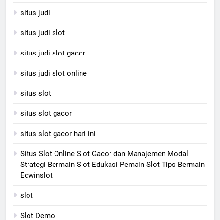
situs judi
situs judi slot
situs judi slot gacor
situs judi slot online
situs slot
situs slot gacor
situs slot gacor hari ini
Situs Slot Online Slot Gacor dan Manajemen Modal
Strategi Bermain Slot Edukasi Pemain Slot Tips Bermain
Edwinslot
slot
Slot Demo