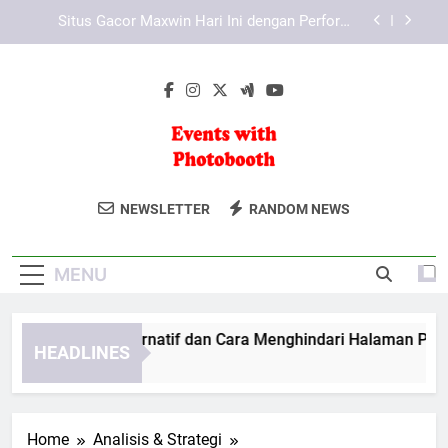
Skip
Media Teknologi dan Masa Depan Komunikasi
to
Digital di Era Global
content
Inovasi Teknologi Web dalam Pengembangan
Platform Digital Tiara4D
LAE138 Link Alternatif dan Cara Menghindari
Halaman Palsu
Situs Gacor Maxwin Hari Ini dengan Performa
yang Lebih Stabil untuk Akses Lebih Nyaman
Events With
Events With Photobooth Menyediakan
Media Teknologi dan Masa Depan Komunikasi
NEWSLETTER
RANDOM NEWS
Digital di Era Global
Photobooth
Layanan Fotobooth Berkualitas Untuk
Inovasi Teknologi Web dalam Pengembangan
Membuat Acara Anda Semakin
Platform Digital Tiara4D
MENU
Berkesan.
LAE138 Link Alternatif dan Cara Menghindari Halaman Palsu
HEADLINES
 Months Ago
Home
Analisis & Strategi