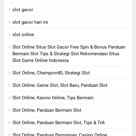
slot gacor
slot gacor hari ini
slot online
Slot Online Situs Slot Gacor Free Spin & Bonus Panduan
Bermain Slot Tips & Strategi Slot Rekomendasi Situs
Slot Game Online Indonesia
Slot Online, Champion4D, Strategi Slot
Slot Online, Game Slot, Slot Baru, Panduan Slot
Slot Online, Kasino Online, Tips Bermain
Slot Online, Panduan Bermain Slot
Slot Online, Panduan Bermain Slot, Tips & Trik
Slot Online, Panduan Permainan, Casino Online