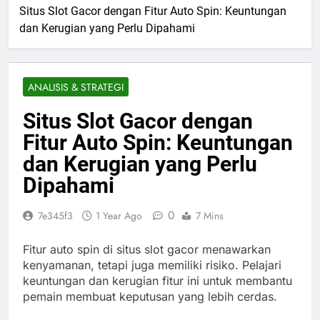
Situs Slot Gacor dengan Fitur Auto Spin: Keuntungan
dan Kerugian yang Perlu Dipahami
ANALISIS & STRATEGI
Situs Slot Gacor dengan
Fitur Auto Spin: Keuntungan
dan Kerugian yang Perlu
Dipahami
0
7e345f3
1 Year Ago
7 Mins
Fitur auto spin di situs slot gacor menawarkan
kenyamanan, tetapi juga memiliki risiko. Pelajari
keuntungan dan kerugian fitur ini untuk membantu
pemain membuat keputusan yang lebih cerdas.