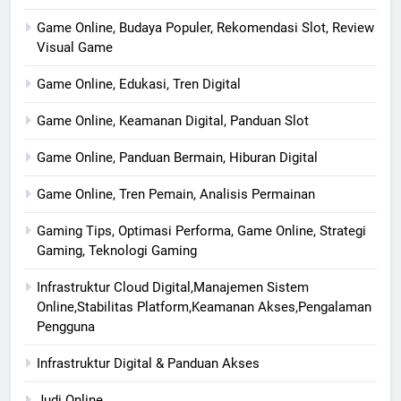
Game Online, Budaya Populer, Rekomendasi Slot, Review
Visual Game
Game Online, Edukasi, Tren Digital
Game Online, Keamanan Digital, Panduan Slot
Game Online, Panduan Bermain, Hiburan Digital
Game Online, Tren Pemain, Analisis Permainan
Gaming Tips, Optimasi Performa, Game Online, Strategi
Gaming, Teknologi Gaming
Infrastruktur Cloud Digital,Manajemen Sistem
Online,Stabilitas Platform,Keamanan Akses,Pengalaman
Pengguna
Infrastruktur Digital & Panduan Akses
Judi Online