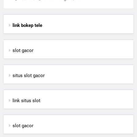
link bokep tele
slot gacor
situs slot gacor
link situs slot
slot gacor