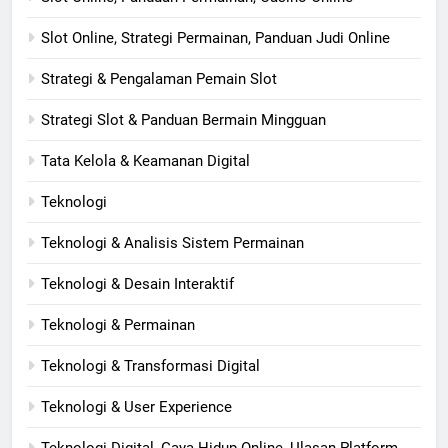
Slot Online, Strategi Permainan, Panduan Judi Online
Strategi & Pengalaman Pemain Slot
Strategi Slot & Panduan Bermain Mingguan
Tata Kelola & Keamanan Digital
Teknologi
Teknologi & Analisis Sistem Permainan
Teknologi & Desain Interaktif
Teknologi & Permainan
Teknologi & Transformasi Digital
Teknologi & User Experience
Teknologi Digital, Gaya Hidup Online, Ulasan Platform