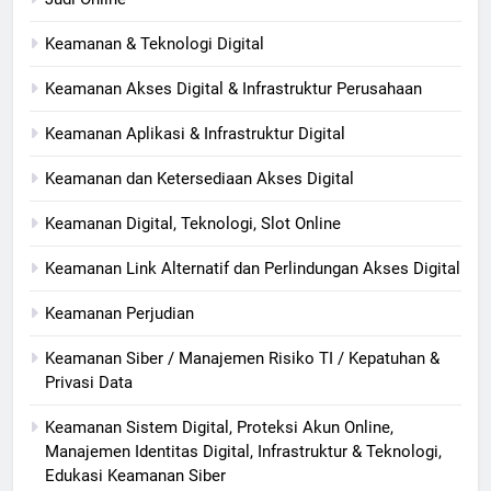
Keamanan & Teknologi Digital
Keamanan Akses Digital & Infrastruktur Perusahaan
Keamanan Aplikasi & Infrastruktur Digital
Keamanan dan Ketersediaan Akses Digital
Keamanan Digital, Teknologi, Slot Online
Keamanan Link Alternatif dan Perlindungan Akses Digital
Keamanan Perjudian
Keamanan Siber / Manajemen Risiko TI / Kepatuhan &
Privasi Data
Keamanan Sistem Digital, Proteksi Akun Online,
Manajemen Identitas Digital, Infrastruktur & Teknologi,
Edukasi Keamanan Siber