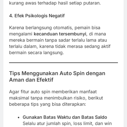
kurang awas terhadap hasil setiap putaran.
4.
Efek Psikologis Negatif
Karena berlangsung otomatis, pemain bisa
mengalami
kecanduan tersembunyi
, di mana
mereka bermain tanpa sadar terlalu lama atau
terlalu dalam, karena tidak merasa sedang aktif
bermain secara langsung.
Tips Menggunakan Auto Spin dengan
Aman dan Efektif
Agar fitur auto spin memberikan manfaat
maksimal tanpa menimbulkan risiko, berikut
beberapa tips yang bisa diterapkan:
Gunakan Batas Waktu dan Batas Saldo
Selalu atur jumlah spin, loss limit, dan win