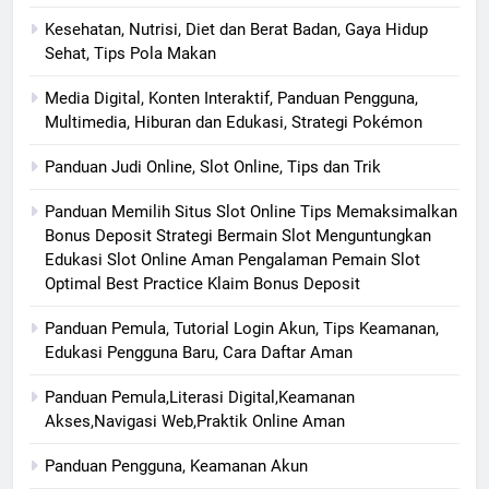
Kesehatan, Nutrisi, Diet dan Berat Badan, Gaya Hidup
Sehat, Tips Pola Makan
Media Digital, Konten Interaktif, Panduan Pengguna,
Multimedia, Hiburan dan Edukasi, Strategi Pokémon
Panduan Judi Online, Slot Online, Tips dan Trik
Panduan Memilih Situs Slot Online Tips Memaksimalkan
Bonus Deposit Strategi Bermain Slot Menguntungkan
Edukasi Slot Online Aman Pengalaman Pemain Slot
Optimal Best Practice Klaim Bonus Deposit
Panduan Pemula, Tutorial Login Akun, Tips Keamanan,
Edukasi Pengguna Baru, Cara Daftar Aman
Panduan Pemula,Literasi Digital,Keamanan
Akses,Navigasi Web,Praktik Online Aman
Panduan Pengguna, Keamanan Akun