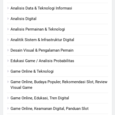
Analisis Data & Teknologi Informasi
Analisis Digital
Analisis Permainan & Teknologi
Analitik Sistem & Infrastruktur Digital
Desain Visual & Pengalaman Pemain
Edukasi Game / Analisis Probabilitas
Game Online & Teknologi
Game Online, Budaya Populer, Rekomendasi Slot, Review
Visual Game
Game Online, Edukasi, Tren Digital
Game Online, Keamanan Digital, Panduan Slot