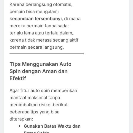
Karena berlangsung otomatis,
pemain bisa mengalami
kecanduan tersembunyi
, di mana
mereka bermain tanpa sadar
terlalu lama atau terlalu dalam,
karena tidak merasa sedang aktif
bermain secara langsung.
Tips Menggunakan Auto
Spin dengan Aman dan
Efektif
Agar fitur auto spin memberikan
manfaat maksimal tanpa
menimbulkan risiko, berikut
beberapa tips yang bisa
diterapkan:
Gunakan Batas Waktu dan