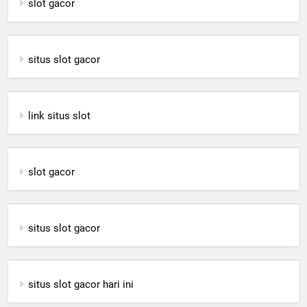
slot gacor
situs slot gacor
link situs slot
slot gacor
situs slot gacor
situs slot gacor hari ini