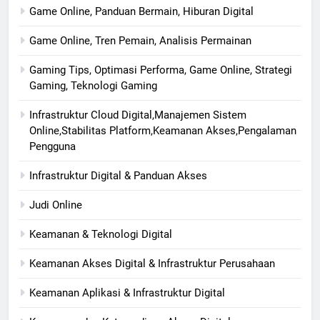
Game Online, Panduan Bermain, Hiburan Digital
Game Online, Tren Pemain, Analisis Permainan
Gaming Tips, Optimasi Performa, Game Online, Strategi
Gaming, Teknologi Gaming
Infrastruktur Cloud Digital,Manajemen Sistem
Online,Stabilitas Platform,Keamanan Akses,Pengalaman
Pengguna
Infrastruktur Digital & Panduan Akses
Judi Online
Keamanan & Teknologi Digital
Keamanan Akses Digital & Infrastruktur Perusahaan
Keamanan Aplikasi & Infrastruktur Digital