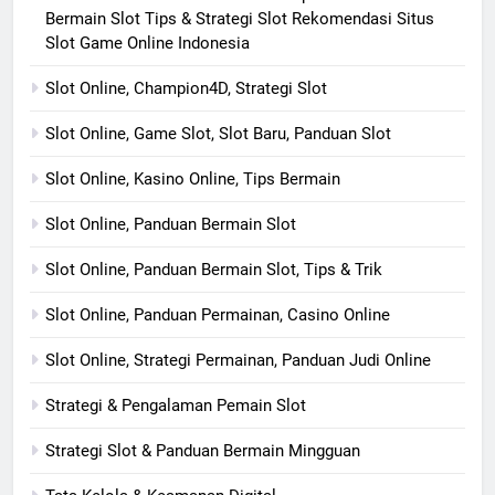
Bermain Slot Tips & Strategi Slot Rekomendasi Situs
Slot Game Online Indonesia
Slot Online, Champion4D, Strategi Slot
Slot Online, Game Slot, Slot Baru, Panduan Slot
Slot Online, Kasino Online, Tips Bermain
Slot Online, Panduan Bermain Slot
Slot Online, Panduan Bermain Slot, Tips & Trik
Slot Online, Panduan Permainan, Casino Online
Slot Online, Strategi Permainan, Panduan Judi Online
Strategi & Pengalaman Pemain Slot
Strategi Slot & Panduan Bermain Mingguan