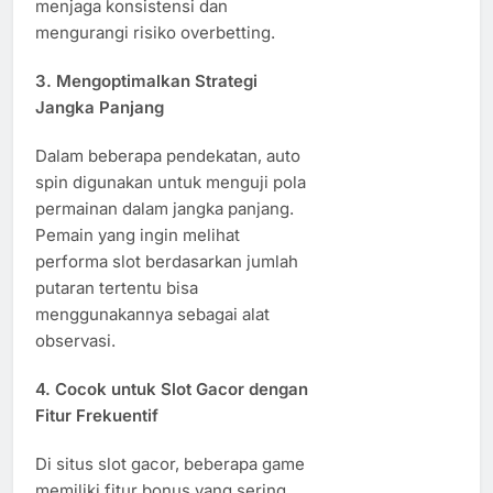
menjaga konsistensi dan
mengurangi risiko overbetting.
3.
Mengoptimalkan Strategi
Jangka Panjang
Dalam beberapa pendekatan, auto
spin digunakan untuk menguji pola
permainan dalam jangka panjang.
Pemain yang ingin melihat
performa slot berdasarkan jumlah
putaran tertentu bisa
menggunakannya sebagai alat
observasi.
4.
Cocok untuk Slot Gacor dengan
Fitur Frekuentif
Di situs slot gacor, beberapa game
memiliki fitur bonus yang sering