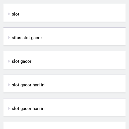
slot
situs slot gacor
slot gacor
slot gacor hari ini
slot gacor hari ini