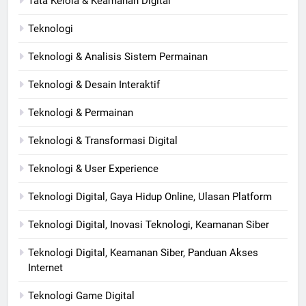
Tata Kelola & Keamanan Digital
Teknologi
Teknologi & Analisis Sistem Permainan
Teknologi & Desain Interaktif
Teknologi & Permainan
Teknologi & Transformasi Digital
Teknologi & User Experience
Teknologi Digital, Gaya Hidup Online, Ulasan Platform
Teknologi Digital, Inovasi Teknologi, Keamanan Siber
Teknologi Digital, Keamanan Siber, Panduan Akses
Internet
Teknologi Game Digital