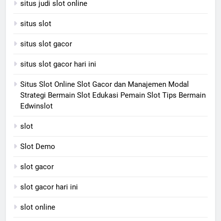
situs judi slot online
situs slot
situs slot gacor
situs slot gacor hari ini
Situs Slot Online Slot Gacor dan Manajemen Modal
Strategi Bermain Slot Edukasi Pemain Slot Tips Bermain
Edwinslot
slot
Slot Demo
slot gacor
slot gacor hari ini
slot online