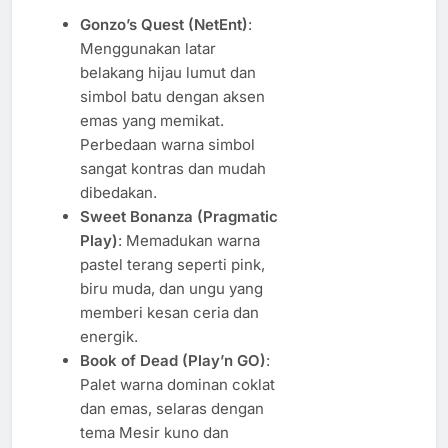
Gonzo’s Quest (NetEnt)
:
Menggunakan latar
belakang hijau lumut dan
simbol batu dengan aksen
emas yang memikat.
Perbedaan warna simbol
sangat kontras dan mudah
dibedakan.
Sweet Bonanza (Pragmatic
Play)
: Memadukan warna
pastel terang seperti pink,
biru muda, dan ungu yang
memberi kesan ceria dan
energik.
Book of Dead (Play’n GO)
:
Palet warna dominan coklat
dan emas, selaras dengan
tema Mesir kuno dan