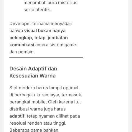
menambah aura misterius
serta otentik.
Developer ternama menyadari
bahwa
visual bukan hanya
pelengkap, tetapi jembatan
komunikasi
antara sistem game
dan pemain.
Desain Adaptif dan
Kesesuaian Warna
Slot modern harus tampil optimal
di berbagai ukuran layar, termasuk
perangkat mobile. Oleh karena itu,
distribusi warna juga harus
adaptif
, tetap nyaman dilihat pada
resolusi rendah atau tinggi.
Beberapa game bahkan