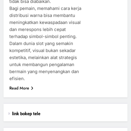
tidak bisa diabaikan.
Bagi pemain, memahami cara kerja
distribusi warna bisa membantu
meningkatkan kewaspadaan visual
dan merespons lebih cepat
terhadap simbol-simbol penting.
Dalam dunia slot yang semakin
kompetitif, visual bukan sekadar
estetika, melainkan alat strategis
untuk membangun pengalaman
bermain yang menyenangkan dan
efisien.
Read More
link bokep tele