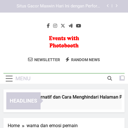
yang Lebih Stabil untuk Akses Lebih Nyaman
Skip
Media Teknologi dan Masa Depan Komunikasi
to
Digital di Era Global
content
Inovasi Teknologi Web dalam Pengembangan
Platform Digital Tiara4D
LAE138 Link Alternatif dan Cara Menghindari
Halaman Palsu
Situs Gacor Maxwin Hari Ini dengan Performa
yang Lebih Stabil untuk Akses Lebih Nyaman
Events With
Events With Photobooth Menyediakan
Media Teknologi dan Masa Depan Komunikasi
NEWSLETTER
RANDOM NEWS
Photobooth
Digital di Era Global
Layanan Fotobooth Berkualitas Untuk
Membuat Acara Anda Semakin
Inovasi Teknologi Web dalam Pengembangan
Platform Digital Tiara4D
MENU
Berkesan.
LAE138 Link Alternatif dan Cara Menghindari Halaman Palsu
HEADLINES
3 Months Ago
Home
warna dan emosi pemain