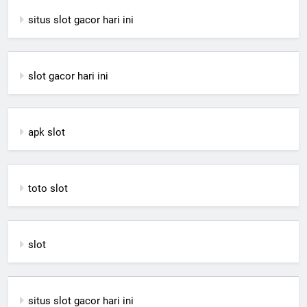
situs slot gacor hari ini
slot gacor hari ini
apk slot
toto slot
slot
situs slot gacor hari ini