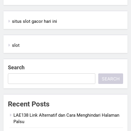
situs slot gacor hari ini
slot
Search
SEARCH
Recent Posts
LAE138 Link Alternatif dan Cara Menghindari Halaman
Palsu