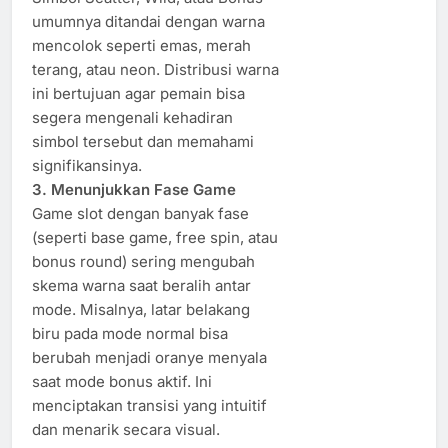
umumnya ditandai dengan warna
mencolok seperti emas, merah
terang, atau neon. Distribusi warna
ini bertujuan agar pemain bisa
segera mengenali kehadiran
simbol tersebut dan memahami
signifikansinya.
3. Menunjukkan Fase Game
Game slot dengan banyak fase
(seperti base game, free spin, atau
bonus round) sering mengubah
skema warna saat beralih antar
mode. Misalnya, latar belakang
biru pada mode normal bisa
berubah menjadi oranye menyala
saat mode bonus aktif. Ini
menciptakan transisi yang intuitif
dan menarik secara visual.