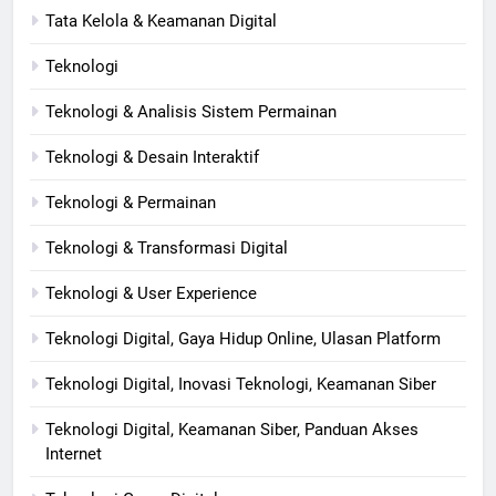
Tata Kelola & Keamanan Digital
Teknologi
Teknologi & Analisis Sistem Permainan
Teknologi & Desain Interaktif
Teknologi & Permainan
Teknologi & Transformasi Digital
Teknologi & User Experience
Teknologi Digital, Gaya Hidup Online, Ulasan Platform
Teknologi Digital, Inovasi Teknologi, Keamanan Siber
Teknologi Digital, Keamanan Siber, Panduan Akses
Internet