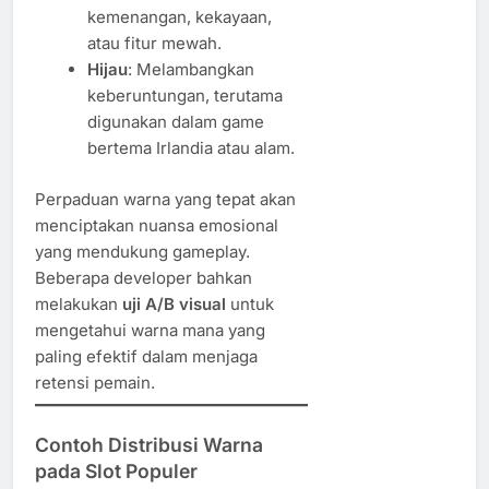
kemenangan, kekayaan,
atau fitur mewah.
Hijau
: Melambangkan
keberuntungan, terutama
digunakan dalam game
bertema Irlandia atau alam.
Perpaduan warna yang tepat akan
menciptakan nuansa emosional
yang mendukung gameplay.
Beberapa developer bahkan
melakukan
uji A/B visual
untuk
mengetahui warna mana yang
paling efektif dalam menjaga
retensi pemain.
Contoh Distribusi Warna
pada Slot Populer