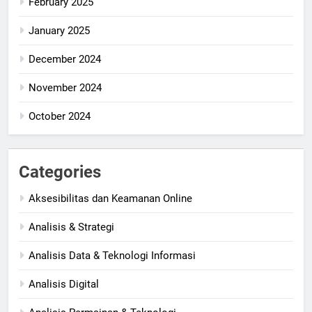
February 2025
January 2025
December 2024
November 2024
October 2024
Categories
Aksesibilitas dan Keamanan Online
Analisis & Strategi
Analisis Data & Teknologi Informasi
Analisis Digital