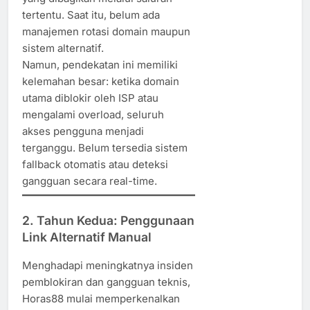
tertentu. Saat itu, belum ada
manajemen rotasi domain maupun
sistem alternatif.
Namun, pendekatan ini memiliki
kelemahan besar: ketika domain
utama diblokir oleh ISP atau
mengalami overload, seluruh
akses pengguna menjadi
terganggu. Belum tersedia sistem
fallback otomatis atau deteksi
gangguan secara real-time.
2.
Tahun Kedua: Penggunaan
Link Alternatif Manual
Menghadapi meningkatnya insiden
pemblokiran dan gangguan teknis,
Horas88 mulai memperkenalkan