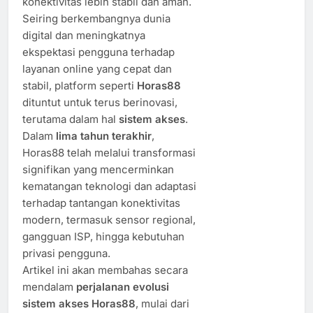
konektivitas lebih stabil dan aman.
Seiring berkembangnya dunia
digital dan meningkatnya
ekspektasi pengguna terhadap
layanan online yang cepat dan
stabil, platform seperti
Horas88
dituntut untuk terus berinovasi,
terutama dalam hal
sistem akses
.
Dalam
lima tahun terakhir
,
Horas88 telah melalui transformasi
signifikan yang mencerminkan
kematangan teknologi dan adaptasi
terhadap tantangan konektivitas
modern, termasuk sensor regional,
gangguan ISP, hingga kebutuhan
privasi pengguna.
Artikel ini akan membahas secara
mendalam
perjalanan evolusi
sistem akses Horas88
, mulai dari