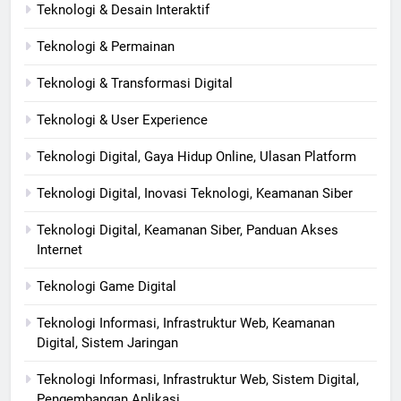
Teknologi & Desain Interaktif
Teknologi & Permainan
Teknologi & Transformasi Digital
Teknologi & User Experience
Teknologi Digital, Gaya Hidup Online, Ulasan Platform
Teknologi Digital, Inovasi Teknologi, Keamanan Siber
Teknologi Digital, Keamanan Siber, Panduan Akses
Internet
Teknologi Game Digital
Teknologi Informasi, Infrastruktur Web, Keamanan
Digital, Sistem Jaringan
Teknologi Informasi, Infrastruktur Web, Sistem Digital,
Pengembangan Aplikasi