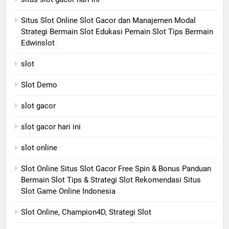
Situs Slot Online Slot Gacor dan Manajemen Modal
Strategi Bermain Slot Edukasi Pemain Slot Tips Bermain
Edwinslot
slot
Slot Demo
slot gacor
slot gacor hari ini
slot online
Slot Online Situs Slot Gacor Free Spin & Bonus Panduan
Bermain Slot Tips & Strategi Slot Rekomendasi Situs
Slot Game Online Indonesia
Slot Online, Champion4D, Strategi Slot