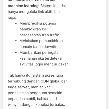
machine learning
. Sistem ini tidak
hanya mengelola link aktif, tapi
juga:
Memprediksi potensi
pemblokiran ISP
berdasarkan tren trafik
Melakukan pemutakhiran
domain tanpa downtime
Memberikan peringatan
keamanan jika terdeteksi
aktivitas login mencurigakan
Tak hanya itu, sistem akses juga
terhubung dengan
CDN global
dan
edge server
, menjadikan
pengalaman pengguna semakin
cepat dan stabil, bahkan dari
wilayah dengan koneksi terbatas.