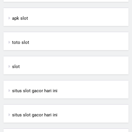
apk slot
toto slot
slot
situs slot gacor hari ini
situs slot gacor hari ini