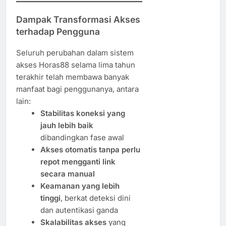
Dampak Transformasi Akses
terhadap Pengguna
Seluruh perubahan dalam sistem
akses Horas88 selama lima tahun
terakhir telah membawa banyak
manfaat bagi penggunanya, antara
lain:
Stabilitas koneksi yang
jauh lebih baik
dibandingkan fase awal
Akses otomatis tanpa perlu
repot mengganti link
secara manual
Keamanan yang lebih
tinggi
, berkat deteksi dini
dan autentikasi ganda
Skalabilitas akses
yang