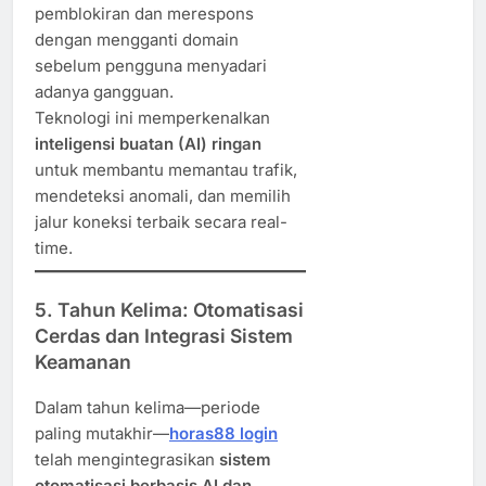
pemblokiran dan merespons
dengan mengganti domain
sebelum pengguna menyadari
adanya gangguan.
Teknologi ini memperkenalkan
inteligensi buatan (AI) ringan
untuk membantu memantau trafik,
mendeteksi anomali, dan memilih
jalur koneksi terbaik secara real-
time.
5.
Tahun Kelima: Otomatisasi
Cerdas dan Integrasi Sistem
Keamanan
Dalam tahun kelima—periode
paling mutakhir—
horas88 login
telah mengintegrasikan
sistem
otomatisasi berbasis AI dan