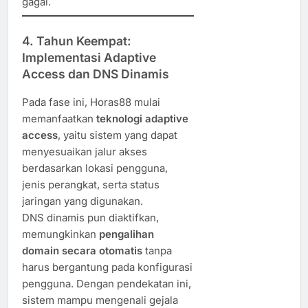
gagal.
4.
Tahun Keempat:
Implementasi Adaptive
Access dan DNS Dinamis
Pada fase ini, Horas88 mulai
memanfaatkan
teknologi adaptive
access
, yaitu sistem yang dapat
menyesuaikan jalur akses
berdasarkan lokasi pengguna,
jenis perangkat, serta status
jaringan yang digunakan.
DNS dinamis pun diaktifkan,
memungkinkan
pengalihan
domain secara otomatis
tanpa
harus bergantung pada konfigurasi
pengguna. Dengan pendekatan ini,
sistem mampu mengenali gejala