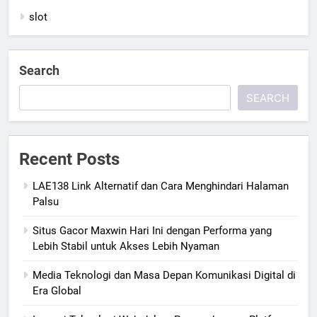
slot
Search
SEARCH
Recent Posts
LAE138 Link Alternatif dan Cara Menghindari Halaman
Palsu
Situs Gacor Maxwin Hari Ini dengan Performa yang
Lebih Stabil untuk Akses Lebih Nyaman
Media Teknologi dan Masa Depan Komunikasi Digital di
Era Global