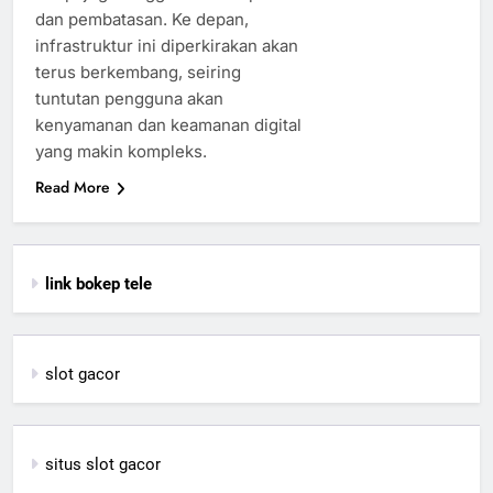
dan pembatasan. Ke depan,
infrastruktur ini diperkirakan akan
terus berkembang, seiring
tuntutan pengguna akan
kenyamanan dan keamanan digital
yang makin kompleks.
Read More
link bokep tele
slot gacor
situs slot gacor