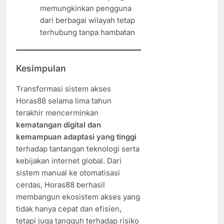
memungkinkan pengguna
dari berbagai wilayah tetap
terhubung tanpa hambatan
Kesimpulan
Transformasi sistem akses
Horas88 selama lima tahun
terakhir mencerminkan
kematangan digital dan
kemampuan adaptasi yang tinggi
terhadap tantangan teknologi serta
kebijakan internet global. Dari
sistem manual ke otomatisasi
cerdas, Horas88 berhasil
membangun ekosistem akses yang
tidak hanya cepat dan efisien,
tetapi juga tangguh terhadap risiko