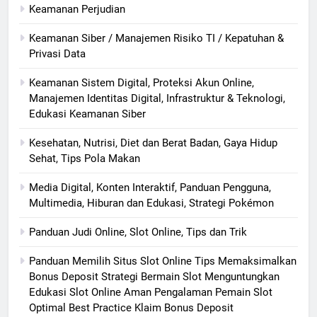
Keamanan Perjudian
Keamanan Siber / Manajemen Risiko TI / Kepatuhan &
Privasi Data
Keamanan Sistem Digital, Proteksi Akun Online,
Manajemen Identitas Digital, Infrastruktur & Teknologi,
Edukasi Keamanan Siber
Kesehatan, Nutrisi, Diet dan Berat Badan, Gaya Hidup
Sehat, Tips Pola Makan
Media Digital, Konten Interaktif, Panduan Pengguna,
Multimedia, Hiburan dan Edukasi, Strategi Pokémon
Panduan Judi Online, Slot Online, Tips dan Trik
Panduan Memilih Situs Slot Online Tips Memaksimalkan
Bonus Deposit Strategi Bermain Slot Menguntungkan
Edukasi Slot Online Aman Pengalaman Pemain Slot
Optimal Best Practice Klaim Bonus Deposit