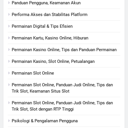
Panduan Pengguna, Keamanan Akun
Performa Akses dan Stabilitas Platform
Permainan Digital & Tips Efisien
Permainan Kartu, Kasino Online, Hiburan
Permainan Kasino Online, Tips dan Panduan Permainan
Permainan Kasino, Slot Online, Petualangan
Permainan Slot Online
Permainan Slot Online, Panduan Judi Online, Tips dan
Trik Slot, Keamanan Situs Slot
Permainan Slot Online, Panduan Judi Online, Tips dan
Trik Slot, Slot dengan RTP Tinggi
Psikologi & Pengalaman Pengguna