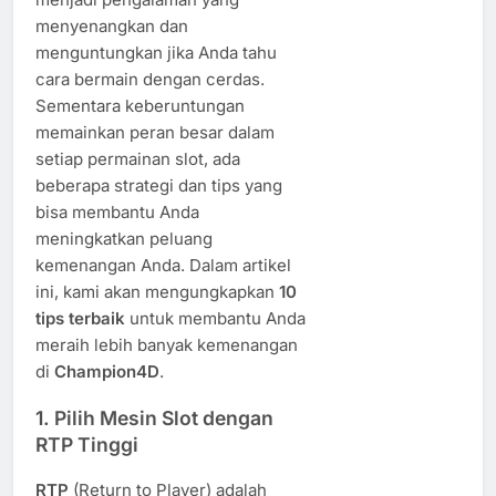
menyenangkan dan
menguntungkan jika Anda tahu
cara bermain dengan cerdas.
Sementara keberuntungan
memainkan peran besar dalam
setiap permainan slot, ada
beberapa strategi dan tips yang
bisa membantu Anda
meningkatkan peluang
kemenangan Anda. Dalam artikel
ini, kami akan mengungkapkan
10
tips terbaik
untuk membantu Anda
meraih lebih banyak kemenangan
di
Champion4D
.
1.
Pilih Mesin Slot dengan
RTP Tinggi
RTP
(Return to Player) adalah