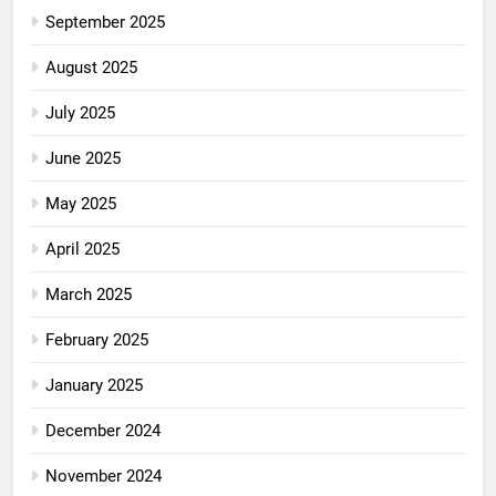
September 2025
August 2025
July 2025
June 2025
May 2025
April 2025
March 2025
February 2025
January 2025
December 2024
November 2024