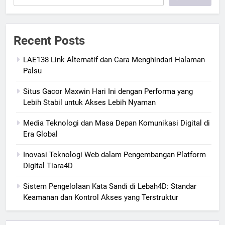
Recent Posts
LAE138 Link Alternatif dan Cara Menghindari Halaman
Palsu
Situs Gacor Maxwin Hari Ini dengan Performa yang
Lebih Stabil untuk Akses Lebih Nyaman
Media Teknologi dan Masa Depan Komunikasi Digital di
Era Global
Inovasi Teknologi Web dalam Pengembangan Platform
Digital Tiara4D
Sistem Pengelolaan Kata Sandi di Lebah4D: Standar
Keamanan dan Kontrol Akses yang Terstruktur