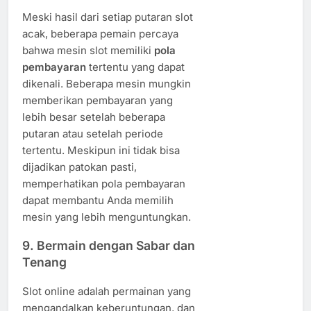
Meski hasil dari setiap putaran slot
acak, beberapa pemain percaya
bahwa mesin slot memiliki
pola
pembayaran
tertentu yang dapat
dikenali. Beberapa mesin mungkin
memberikan pembayaran yang
lebih besar setelah beberapa
putaran atau setelah periode
tertentu. Meskipun ini tidak bisa
dijadikan patokan pasti,
memperhatikan pola pembayaran
dapat membantu Anda memilih
mesin yang lebih menguntungkan.
9.
Bermain dengan Sabar dan
Tenang
Slot online adalah permainan yang
mengandalkan keberuntungan, dan