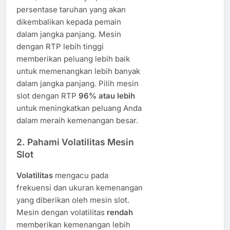
persentase taruhan yang akan
dikembalikan kepada pemain
dalam jangka panjang. Mesin
dengan RTP lebih tinggi
memberikan peluang lebih baik
untuk memenangkan lebih banyak
dalam jangka panjang. Pilih mesin
slot dengan RTP
96% atau lebih
untuk meningkatkan peluang Anda
dalam meraih kemenangan besar.
2.
Pahami Volatilitas Mesin
Slot
Volatilitas
mengacu pada
frekuensi dan ukuran kemenangan
yang diberikan oleh mesin slot.
Mesin dengan volatilitas
rendah
memberikan kemenangan lebih