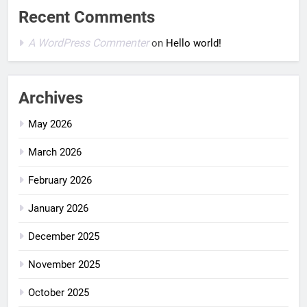
Recent Comments
A WordPress Commenter
on
Hello world!
Archives
May 2026
March 2026
February 2026
January 2026
December 2025
November 2025
October 2025