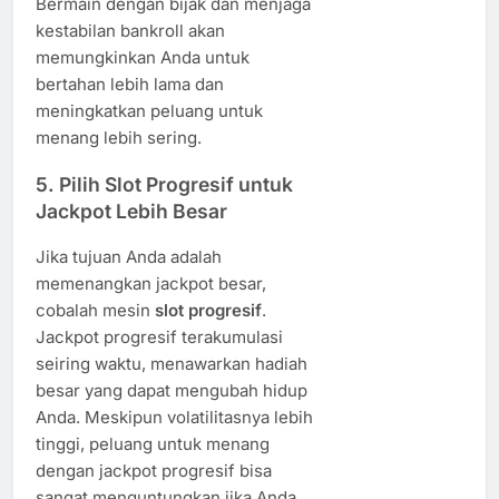
Bermain dengan bijak dan menjaga
kestabilan bankroll akan
memungkinkan Anda untuk
bertahan lebih lama dan
meningkatkan peluang untuk
menang lebih sering.
5.
Pilih Slot Progresif untuk
Jackpot Lebih Besar
Jika tujuan Anda adalah
memenangkan jackpot besar,
cobalah mesin
slot progresif
.
Jackpot progresif terakumulasi
seiring waktu, menawarkan hadiah
besar yang dapat mengubah hidup
Anda. Meskipun volatilitasnya lebih
tinggi, peluang untuk menang
dengan jackpot progresif bisa
sangat menguntungkan jika Anda