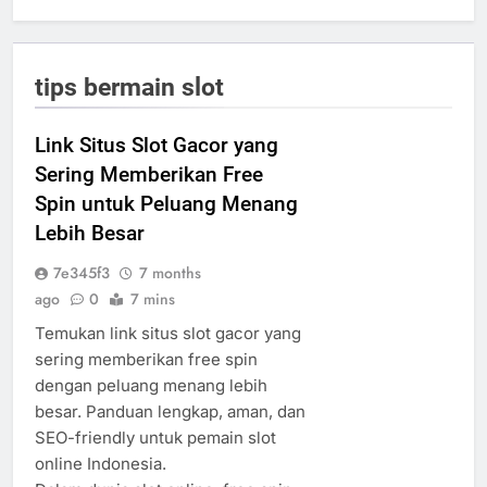
tips bermain slot
Link Situs Slot Gacor yang
Sering Memberikan Free
Spin untuk Peluang Menang
Lebih Besar
7e345f3
7 months
ago
0
7 mins
Temukan link situs slot gacor yang
sering memberikan free spin
dengan peluang menang lebih
besar. Panduan lengkap, aman, dan
SEO-friendly untuk pemain slot
online Indonesia.