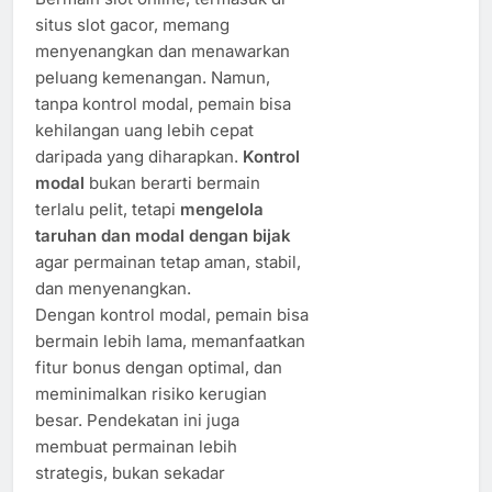
situs slot gacor, memang
menyenangkan dan menawarkan
peluang kemenangan. Namun,
tanpa kontrol modal, pemain bisa
kehilangan uang lebih cepat
daripada yang diharapkan.
Kontrol
modal
bukan berarti bermain
terlalu pelit, tetapi
mengelola
taruhan dan modal dengan bijak
agar permainan tetap aman, stabil,
dan menyenangkan.
Dengan kontrol modal, pemain bisa
bermain lebih lama, memanfaatkan
fitur bonus dengan optimal, dan
meminimalkan risiko kerugian
besar. Pendekatan ini juga
membuat permainan lebih
strategis, bukan sekadar