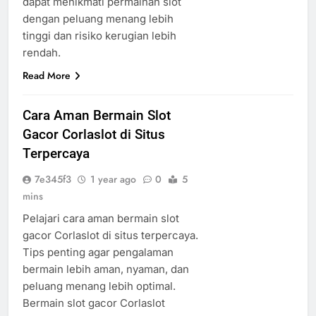
dapat menikmati permainan slot
dengan peluang menang lebih
tinggi dan risiko kerugian lebih
rendah.
Read More
Cara Aman Bermain Slot
Gacor Corlaslot di Situs
Terpercaya
7e345f3
1 year ago
0
5
mins
Pelajari cara aman bermain slot
gacor Corlaslot di situs terpercaya.
Tips penting agar pengalaman
bermain lebih aman, nyaman, dan
peluang menang lebih optimal.
Bermain slot gacor Corlaslot