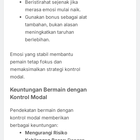
Beristirahat sejenak jika
merasa emosi mulai naik.
Gunakan bonus sebagai alat
tambahan, bukan alasan
meningkatkan taruhan
berlebihan.
Emosi yang stabil membantu
pemain tetap fokus dan
memaksimalkan strategi kontrol
modal.
Keuntungan Bermain dengan
Kontrol Modal
Pendekatan bermain dengan
kontrol modal memberikan
berbagai keuntungan:
Mengurangi Risiko