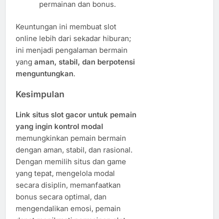
permainan dan bonus.
Keuntungan ini membuat slot
online lebih dari sekadar hiburan;
ini menjadi pengalaman bermain
yang
aman, stabil, dan berpotensi
menguntungkan
.
Kesimpulan
Link situs slot gacor untuk pemain
yang ingin kontrol modal
memungkinkan pemain bermain
dengan aman, stabil, dan rasional.
Dengan memilih situs dan game
yang tepat, mengelola modal
secara disiplin, memanfaatkan
bonus secara optimal, dan
mengendalikan emosi, pemain