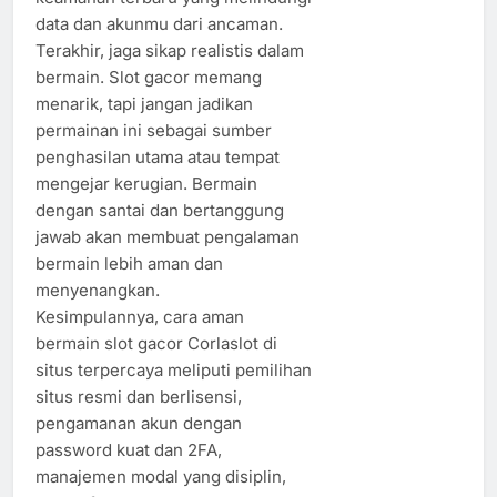
data dan akunmu dari ancaman.
Terakhir, jaga sikap realistis dalam
bermain. Slot gacor memang
menarik, tapi jangan jadikan
permainan ini sebagai sumber
penghasilan utama atau tempat
mengejar kerugian. Bermain
dengan santai dan bertanggung
jawab akan membuat pengalaman
bermain lebih aman dan
menyenangkan.
Kesimpulannya, cara aman
bermain slot gacor Corlaslot di
situs terpercaya meliputi pemilihan
situs resmi dan berlisensi,
pengamanan akun dengan
password kuat dan 2FA,
manajemen modal yang disiplin,