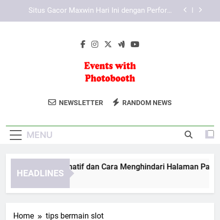
Skip
Media Teknologi dan Masa Depan Komunikasi
to
Digital di Era Global
content
Inovasi Teknologi Web dalam Pengembangan
Platform Digital Tiara4D
LAE138 Link Alternatif dan Cara Menghindari
Halaman Palsu
Situs Gacor Maxwin Hari Ini dengan Performa
yang Lebih Stabil untuk Akses Lebih Nyaman
Events With
Events With Photobooth Menyediakan
Media Teknologi dan Masa Depan Komunikasi
NEWSLETTER
RANDOM NEWS
Digital di Era Global
Photobooth
Layanan Fotobooth Berkualitas Untuk
Inovasi Teknologi Web dalam Pengembangan
Membuat Acara Anda Semakin
Platform Digital Tiara4D
MENU
Berkesan.
AE138 Link Alternatif dan Cara Menghindari Halaman Palsu
HEADLINES
Months Ago
Home
tips bermain slot