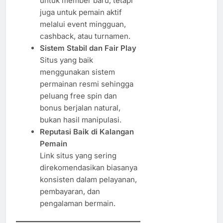
untuk member baru, tetapi
juga untuk pemain aktif
melalui event mingguan,
cashback, atau turnamen.
Sistem Stabil dan Fair Play
Situs yang baik
menggunakan sistem
permainan resmi sehingga
peluang free spin dan
bonus berjalan natural,
bukan hasil manipulasi.
Reputasi Baik di Kalangan
Pemain
Link situs yang sering
direkomendasikan biasanya
konsisten dalam pelayanan,
pembayaran, dan
pengalaman bermain.