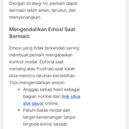
Dengan strategi ini, pemain dapat
bermain lebih aman, terukur, dan
menyenangkan.
Mengendalikan Emosi Saat
Bermain
Emosi yang tidak terkendali sering
membuat pemain mengabaikan
kontrol modal. Euforia saat
menang atau frustrasi saat kalah
bisa memicu taruhan berlebihan.
Tips mengendalikan emosi:
Anggap setiap hasil sebagai
bagian normal dari
link situs
slot gacor
online.
Patuhi batas modal dan
target kemenangan tanpa
tergoda emosi sesaat.