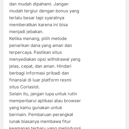
dan mudah dipahami. Jangan
mudah tergiur dengan bonus yang
terlalu besar tapi syaratnya
memberatkan karena ini bisa
menjadi jebakan.
Ketika menang, pilih metode
penarikan dana yang aman dan
terpercaya. Pastikan situs
menyediakan opsi withdrawal yang
jelas, cepat, dan aman. Hindari
berbagi informasi pribadi dan
finansial di luar platform resmi
situs Corlaslot.
Selain itu, jangan lupa untuk rutin
memperbarui aplikasi atau browser
yang kamu gunakan untuk
bermain. Pembaruan perangkat
lunak biasanya membawa fitur
keamanan terbaru yang melindungi