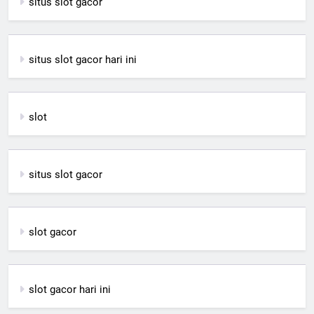
situs slot gacor
situs slot gacor hari ini
slot
situs slot gacor
slot gacor
slot gacor hari ini