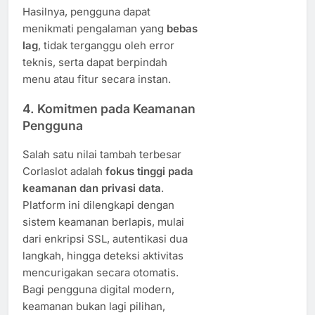
Hasilnya, pengguna dapat
menikmati pengalaman yang
bebas
lag
, tidak terganggu oleh error
teknis, serta dapat berpindah
menu atau fitur secara instan.
4.
Komitmen pada Keamanan
Pengguna
Salah satu nilai tambah terbesar
Corlaslot adalah
fokus tinggi pada
keamanan dan privasi data
.
Platform ini dilengkapi dengan
sistem keamanan berlapis, mulai
dari enkripsi SSL, autentikasi dua
langkah, hingga deteksi aktivitas
mencurigakan secara otomatis.
Bagi pengguna digital modern,
keamanan bukan lagi pilihan,