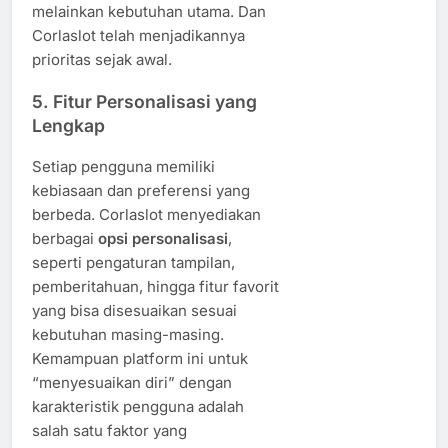
melainkan kebutuhan utama. Dan
Corlaslot telah menjadikannya
prioritas sejak awal.
5.
Fitur Personalisasi yang
Lengkap
Setiap pengguna memiliki
kebiasaan dan preferensi yang
berbeda. Corlaslot menyediakan
berbagai
opsi personalisasi
,
seperti pengaturan tampilan,
pemberitahuan, hingga fitur favorit
yang bisa disesuaikan sesuai
kebutuhan masing-masing.
Kemampuan platform ini untuk
“menyesuaikan diri” dengan
karakteristik pengguna adalah
salah satu faktor yang