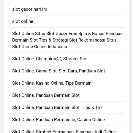
slot gacor hari ini
slot online
Slot Online Situs Slot Gacor Free Spin & Bonus Panduan
Bermain Slot Tips & Strategi Slot Rekomendasi Situs
Slot Game Online Indonesia
Slot Online, Champion4D, Strategi Slot
Slot Online, Game Slot, Slot Baru, Panduan Slot
Slot Online, Kasino Online, Tips Bermain
Slot Online, Panduan Bermain Slot
Slot Online, Panduan Bermain Slot, Tips & Trik
Slot Online, Panduan Permainan, Casino Online
Slot Online, Strategi Permainan, Panduan Judi Online