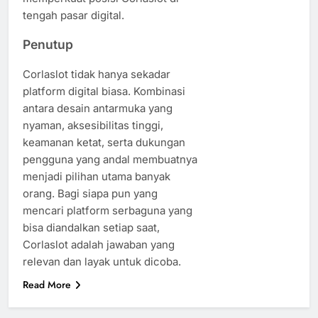
tengah pasar digital.
Penutup
Corlaslot tidak hanya sekadar
platform digital biasa. Kombinasi
antara desain antarmuka yang
nyaman, aksesibilitas tinggi,
keamanan ketat, serta dukungan
pengguna yang andal membuatnya
menjadi pilihan utama banyak
orang. Bagi siapa pun yang
mencari platform serbaguna yang
bisa diandalkan setiap saat,
Corlaslot adalah jawaban yang
relevan dan layak untuk dicoba.
Read More