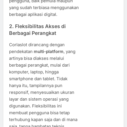
pengguna, baik pemula maupun
yang sudah terbiasa menggunakan
berbagai aplikasi digital.
2.
Fleksibilitas Akses di
Berbagai Perangkat
Corlaslot dirancang dengan
pendekatan
multi-platform
, yang
artinya bisa diakses melalui
berbagai perangkat, mulai dari
komputer, laptop, hingga
smartphone dan tablet. Tidak
hanya itu, tampilannya pun
responsif, menyesuaikan ukuran
layar dan sistem operasi yang
digunakan. Fleksibilitas ini
membuat pengguna bisa tetap
terhubung kapan saja dan di mana
saja, tanpa hambatan teknis