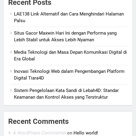
Recent Posts
LAE138 Link Alternatif dan Cara Menghindari Halaman
Palsu
Situs Gacor Maxwin Hari Ini dengan Performa yang
Lebih Stabil untuk Akses Lebih Nyaman
Media Teknologi dan Masa Depan Komunikasi Digital di
Era Global
Inovasi Teknologi Web dalam Pengembangan Platform
Digital Tiara4D
Sistem Pengelolaan Kata Sandi di Lebah4D: Standar
Keamanan dan Kontrol Akses yang Terstruktur
Recent Comments
A WordPress Commenter
on
Hello world!