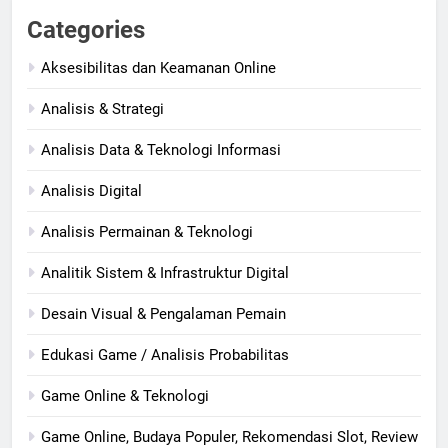
Categories
Aksesibilitas dan Keamanan Online
Analisis & Strategi
Analisis Data & Teknologi Informasi
Analisis Digital
Analisis Permainan & Teknologi
Analitik Sistem & Infrastruktur Digital
Desain Visual & Pengalaman Pemain
Edukasi Game / Analisis Probabilitas
Game Online & Teknologi
Game Online, Budaya Populer, Rekomendasi Slot, Review