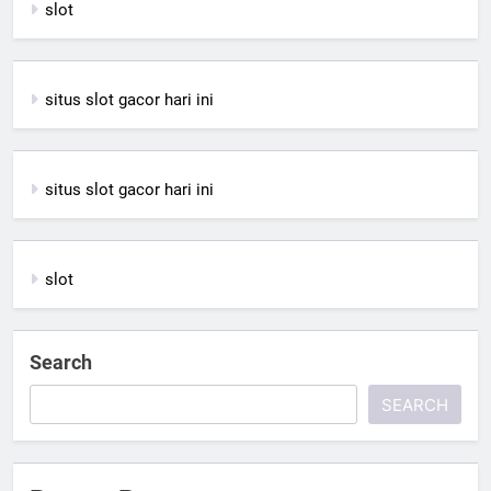
slot
situs slot gacor hari ini
situs slot gacor hari ini
slot
Search
SEARCH