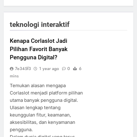
teknologi interaktif
Kenapa Corlaslot Jadi
Pilihan Favorit Banyak
Pengguna Digital?
7e345f3
1 year ago
0
6
mins
Temukan alasan mengapa
Corlaslot menjadi platform pilihan
utama banyak pengguna digital.
Ulasan lengkap tentang
keunggulan fitur, keamanan,
aksesibilitas, dan kenyamanan
pengguna.
Dalam dunia digital yang terus