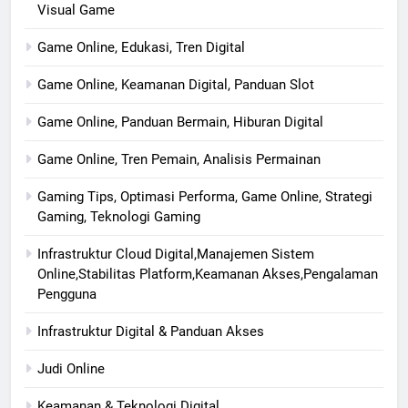
Visual Game
Game Online, Edukasi, Tren Digital
Game Online, Keamanan Digital, Panduan Slot
Game Online, Panduan Bermain, Hiburan Digital
Game Online, Tren Pemain, Analisis Permainan
Gaming Tips, Optimasi Performa, Game Online, Strategi
Gaming, Teknologi Gaming
Infrastruktur Cloud Digital,Manajemen Sistem
Online,Stabilitas Platform,Keamanan Akses,Pengalaman
Pengguna
Infrastruktur Digital & Panduan Akses
Judi Online
Keamanan & Teknologi Digital