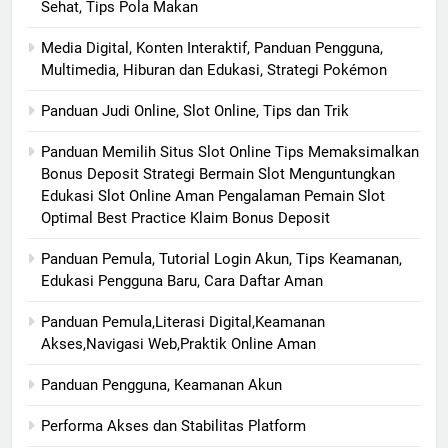
Sehat, Tips Pola Makan
Media Digital, Konten Interaktif, Panduan Pengguna,
Multimedia, Hiburan dan Edukasi, Strategi Pokémon
Panduan Judi Online, Slot Online, Tips dan Trik
Panduan Memilih Situs Slot Online Tips Memaksimalkan
Bonus Deposit Strategi Bermain Slot Menguntungkan
Edukasi Slot Online Aman Pengalaman Pemain Slot
Optimal Best Practice Klaim Bonus Deposit
Panduan Pemula, Tutorial Login Akun, Tips Keamanan,
Edukasi Pengguna Baru, Cara Daftar Aman
Panduan Pemula,Literasi Digital,Keamanan
Akses,Navigasi Web,Praktik Online Aman
Panduan Pengguna, Keamanan Akun
Performa Akses dan Stabilitas Platform