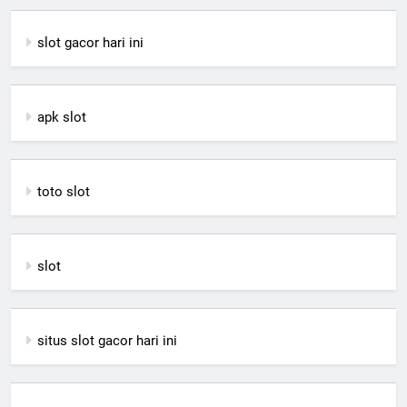
slot gacor hari ini
apk slot
toto slot
slot
situs slot gacor hari ini