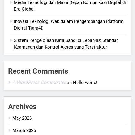
Media Teknologi dan Masa Depan Komunikasi Digital di
Era Global
Inovasi Teknologi Web dalam Pengembangan Platform
Digital Tiara4D
Sistem Pengelolaan Kata Sandi di Lebah4D: Standar
Keamanan dan Kontrol Akses yang Terstruktur
Recent Comments
A WordPress Commenter
on
Hello world!
Archives
May 2026
March 2026