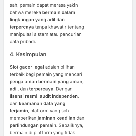
sah, pemain dapat merasa yakin
bahwa mereka
bermain dalam
lingkungan yang adil dan
terpercaya
tanpa khawatir tentang
manipulasi sistem atau pencurian
data pribadi.
4. Kesimpulan
Slot gacor legal
adalah pilihan
terbaik bagi pemain yang mencari
pengalaman bermain yang aman,
adil
, dan
terpercaya
. Dengan
lisensi resmi
,
audit independen
,
dan
keamanan data yang
terjamin
, platform yang sah
memberikan
jaminan keadilan
dan
perlindungan pemain
. Sebaliknya,
bermain di platform yang tidak