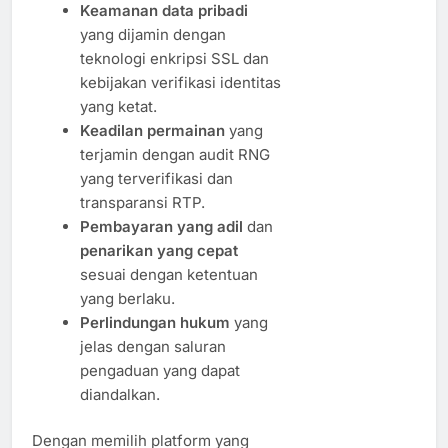
Keamanan data pribadi
yang dijamin dengan
teknologi enkripsi SSL dan
kebijakan verifikasi identitas
yang ketat.
Keadilan permainan
yang
terjamin dengan audit RNG
yang terverifikasi dan
transparansi RTP.
Pembayaran yang adil
dan
penarikan yang cepat
sesuai dengan ketentuan
yang berlaku.
Perlindungan hukum
yang
jelas dengan saluran
pengaduan yang dapat
diandalkan.
Dengan memilih platform yang