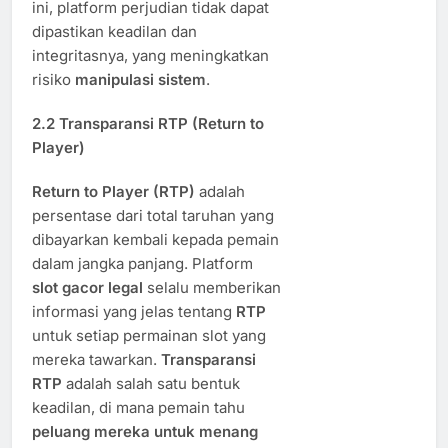
ini, platform perjudian tidak dapat
dipastikan keadilan dan
integritasnya, yang meningkatkan
risiko
manipulasi sistem
.
2.2 Transparansi RTP (Return to
Player)
Return to Player (RTP)
adalah
persentase dari total taruhan yang
dibayarkan kembali kepada pemain
dalam jangka panjang. Platform
slot gacor legal
selalu memberikan
informasi yang jelas tentang
RTP
untuk setiap permainan slot yang
mereka tawarkan.
Transparansi
RTP
adalah salah satu bentuk
keadilan, di mana pemain tahu
peluang mereka untuk menang