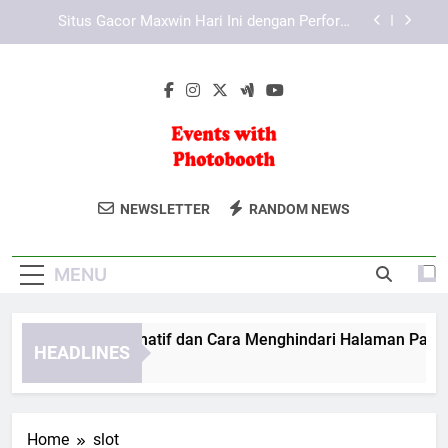
Skip
Media Teknologi dan Masa Depan Komunikasi
to
Digital di Era Global
content
Inovasi Teknologi Web dalam Pengembangan
Platform Digital Tiara4D
LAE138 Link Alternatif dan Cara Menghindari
Halaman Palsu
Situs Gacor Maxwin Hari Ini dengan Performa
yang Lebih Stabil untuk Akses Lebih Nyaman
Events With
Events With Photobooth Menyediakan
Media Teknologi dan Masa Depan Komunikasi
NEWSLETTER
RANDOM NEWS
Digital di Era Global
Photobooth
Layanan Fotobooth Berkualitas Untuk
Inovasi Teknologi Web dalam Pengembangan
Membuat Acara Anda Semakin
Platform Digital Tiara4D
MENU
Berkesan.
E138 Link Alternatif dan Cara Menghindari Halaman Palsu
HEADLINES
onths Ago
Home
slot