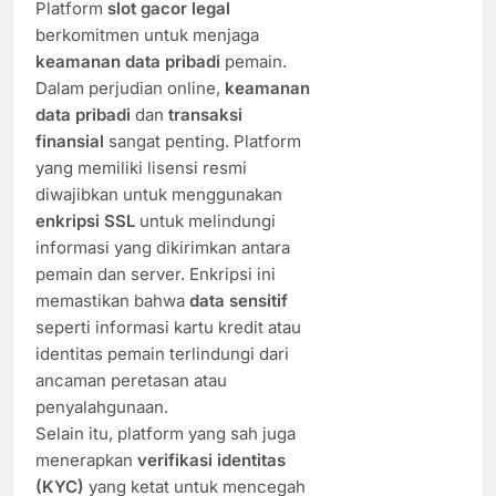
Platform
slot gacor legal
berkomitmen untuk menjaga
keamanan data pribadi
pemain.
Dalam perjudian online,
keamanan
data pribadi
dan
transaksi
finansial
sangat penting. Platform
yang memiliki lisensi resmi
diwajibkan untuk menggunakan
enkripsi SSL
untuk melindungi
informasi yang dikirimkan antara
pemain dan server. Enkripsi ini
memastikan bahwa
data sensitif
seperti informasi kartu kredit atau
identitas pemain terlindungi dari
ancaman peretasan atau
penyalahgunaan.
Selain itu, platform yang sah juga
menerapkan
verifikasi identitas
(KYC)
yang ketat untuk mencegah