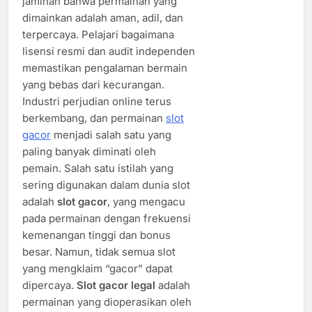
jaminan bahwa permainan yang
dimainkan adalah aman, adil, dan
terpercaya. Pelajari bagaimana
lisensi resmi dan audit independen
memastikan pengalaman bermain
yang bebas dari kecurangan.
Industri perjudian online terus
berkembang, dan permainan
slot
gacor
menjadi salah satu yang
paling banyak diminati oleh
pemain. Salah satu istilah yang
sering digunakan dalam dunia slot
adalah
slot gacor
, yang mengacu
pada permainan dengan frekuensi
kemenangan tinggi dan bonus
besar. Namun, tidak semua slot
yang mengklaim “gacor” dapat
dipercaya.
Slot gacor legal
adalah
permainan yang dioperasikan oleh