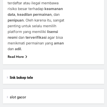
terdaftar atau ilegal membawa
risiko besar terhadap
keamanan
data
,
keadilan permainan
, dan
penipuan
. Oleh karena itu, sangat
penting untuk selalu memilih
platform yang memiliki
lisensi
resmi
dan
terverifikasi
agar bisa
menikmati permainan yang
aman
dan
adil
.
Read More
link bokep tele
slot gacor