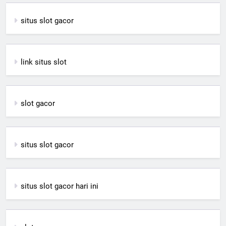
situs slot gacor
link situs slot
slot gacor
situs slot gacor
situs slot gacor hari ini