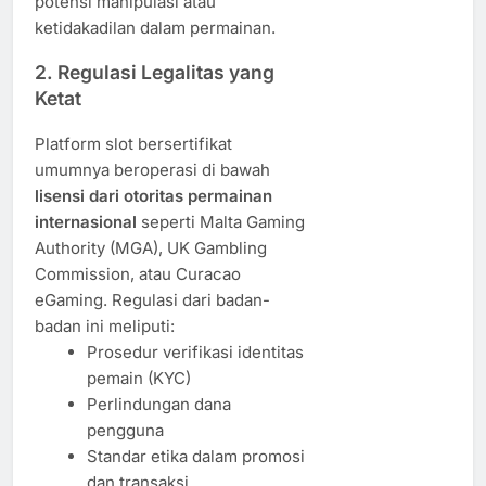
potensi manipulasi atau
ketidakadilan dalam permainan.
2. Regulasi Legalitas yang
Ketat
Platform slot bersertifikat
umumnya beroperasi di bawah
lisensi dari otoritas permainan
internasional
seperti Malta Gaming
Authority (MGA), UK Gambling
Commission, atau Curacao
eGaming. Regulasi dari badan-
badan ini meliputi:
Prosedur verifikasi identitas
pemain (KYC)
Perlindungan dana
pengguna
Standar etika dalam promosi
dan transaksi