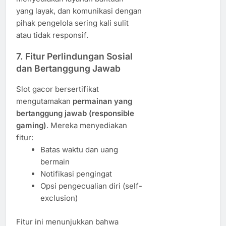
yang layak, dan komunikasi dengan
pihak pengelola sering kali sulit
atau tidak responsif.
7. Fitur Perlindungan Sosial
dan Bertanggung Jawab
Slot gacor bersertifikat
mengutamakan
permainan yang
bertanggung jawab (responsible
gaming)
. Mereka menyediakan
fitur:
Batas waktu dan uang
bermain
Notifikasi pengingat
Opsi pengecualian diri (self-
exclusion)
Fitur ini menunjukkan bahwa