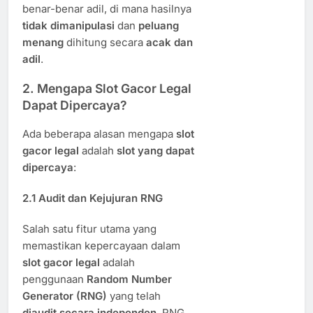
benar-benar adil, di mana hasilnya
tidak dimanipulasi
dan
peluang
menang
dihitung secara
acak dan
adil
.
2. Mengapa Slot Gacor Legal
Dapat Dipercaya?
Ada beberapa alasan mengapa
slot
gacor legal
adalah
slot yang dapat
dipercaya
:
2.1 Audit dan Kejujuran RNG
Salah satu fitur utama yang
memastikan kepercayaan dalam
slot gacor legal
adalah
penggunaan
Random Number
Generator (RNG)
yang telah
diaudit secara independen
. RNG