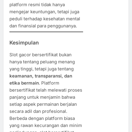
platform resmi tidak hanya
mengejar keuntungan, tetapi juga
peduli terhadap kesehatan mental
dan finansial para penggunanya.
Kesimpulan
Slot gacor bersertifikat bukan
hanya tentang peluang menang
yang tinggi, tetapi juga tentang
keamanan, transparansi, dan
etika bermain
. Platform
bersertifikat telah melewati proses
panjang untuk menjamin bahwa
setiap aspek permainan berjalan
secara adil dan profesional.
Berbeda dengan platform biasa
yang rawan kecurangan dan minim