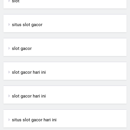
slot
situs slot gacor
slot gacor
slot gacor hari ini
slot gacor hari ini
situs slot gacor hari ini