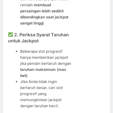
rendah
membuat
persaingan lebih sedikit
dibandingkan saat jackpot
sangat tinggi
.
2. Periksa Syarat Taruhan
untuk Jackpot
Beberapa slot progresif
hanya memberikan jackpot
jika pemain bertaruh dengan
taruhan maksimum (max
bet)
.
Jika Anda tidak ingin
bertaruh besar, cari slot
progresif yang
memungkinkan jackpot
dengan taruhan kecil.