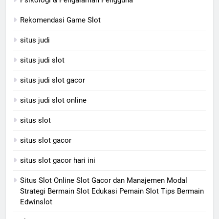
Rekomendasi Game Slot
situs judi
situs judi slot
situs judi slot gacor
situs judi slot online
situs slot
situs slot gacor
situs slot gacor hari ini
Situs Slot Online Slot Gacor dan Manajemen Modal
Strategi Bermain Slot Edukasi Pemain Slot Tips Bermain
Edwinslot