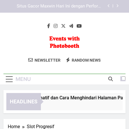
Skip
Media Teknologi dan Masa Depan Komunikasi
to
Digital di Era Global
content
Inovasi Teknologi Web dalam Pengembangan
Platform Digital Tiara4D
LAE138 Link Alternatif dan Cara Menghindari
Halaman Palsu
Situs Gacor Maxwin Hari Ini dengan Performa
yang Lebih Stabil untuk Akses Lebih Nyaman
Events With
Events With Photobooth Menyediakan
Media Teknologi dan Masa Depan Komunikasi
NEWSLETTER
RANDOM NEWS
Digital di Era Global
Photobooth
Layanan Fotobooth Berkualitas Untuk
Inovasi Teknologi Web dalam Pengembangan
Membuat Acara Anda Semakin
Platform Digital Tiara4D
MENU
Berkesan.
AE138 Link Alternatif dan Cara Menghindari Halaman Palsu
HEADLINES
Months Ago
Home
Slot Progresif