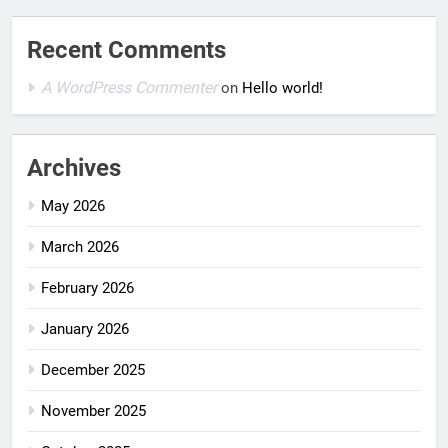
Recent Comments
A WordPress Commenter
on
Hello world!
Archives
May 2026
March 2026
February 2026
January 2026
December 2025
November 2025