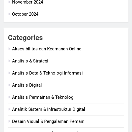
November 2024
October 2024
Categories
Aksesibilitas dan Keamanan Online
Analisis & Strategi
Analisis Data & Teknologi Informasi
Analisis Digital
Analisis Permainan & Teknologi
Analitik Sistem & Infrastruktur Digital
Desain Visual & Pengalaman Pemain