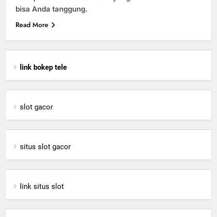
bisa Anda tanggung.
Read More
link bokep tele
slot gacor
situs slot gacor
link situs slot