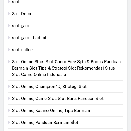
slot
Slot Demo
slot gacor
slot gacor hari ini
slot online
Slot Online Situs Slot Gacor Free Spin & Bonus Panduan
Bermain Slot Tips & Strategi Slot Rekomendasi Situs
Slot Game Online Indonesia
Slot Online, Champion4D, Strategi Slot
Slot Online, Game Slot, Slot Baru, Panduan Slot
Slot Online, Kasino Online, Tips Bermain
Slot Online, Panduan Bermain Slot