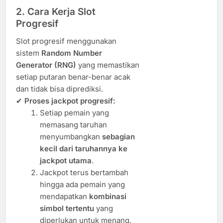
2. Cara Kerja Slot
Progresif
Slot progresif menggunakan
sistem
Random Number
Generator (RNG)
yang memastikan
setiap putaran benar-benar acak
dan tidak bisa diprediksi.
✔
Proses jackpot progresif:
Setiap pemain yang
memasang taruhan
menyumbangkan
sebagian
kecil dari taruhannya ke
jackpot utama
.
Jackpot terus bertambah
hingga ada pemain yang
mendapatkan
kombinasi
simbol tertentu
yang
diperlukan untuk menang.