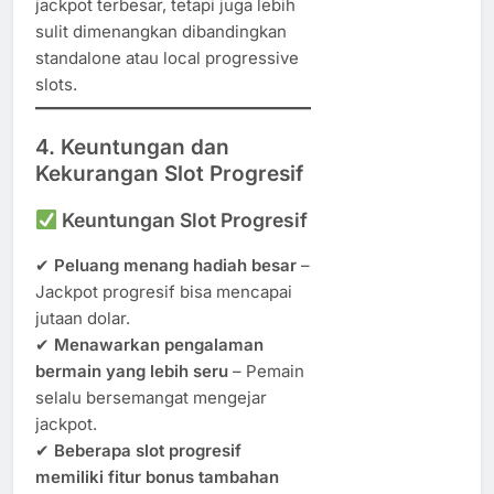
jackpot terbesar, tetapi juga lebih
sulit dimenangkan dibandingkan
standalone atau local progressive
slots.
4. Keuntungan dan
Kekurangan Slot Progresif
Keuntungan Slot Progresif
✔
Peluang menang hadiah besar
–
Jackpot progresif bisa mencapai
jutaan dolar.
✔
Menawarkan pengalaman
bermain yang lebih seru
– Pemain
selalu bersemangat mengejar
jackpot.
✔
Beberapa slot progresif
memiliki fitur bonus tambahan