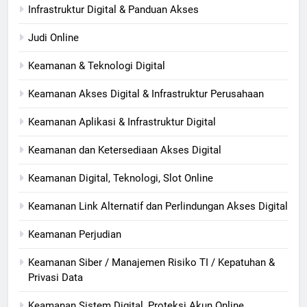
Infrastruktur Digital & Panduan Akses
Judi Online
Keamanan & Teknologi Digital
Keamanan Akses Digital & Infrastruktur Perusahaan
Keamanan Aplikasi & Infrastruktur Digital
Keamanan dan Ketersediaan Akses Digital
Keamanan Digital, Teknologi, Slot Online
Keamanan Link Alternatif dan Perlindungan Akses Digital
Keamanan Perjudian
Keamanan Siber / Manajemen Risiko TI / Kepatuhan &
Privasi Data
Keamanan Sistem Digital, Proteksi Akun Online,