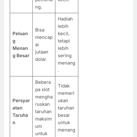
ng.
Hadiah
lebih
Bisa
Peluan
kecil,
mencap
g
tetapi
ai
Menan
lebih
jutaan
g Besar
sering
dolar.
menang
.
Bebera
Tidak
pa slot
memerl
mengha
Persyar
ukan
ruskan
atan
taruhan
taruhan
Taruha
besar
maksim
n
untuk
um
menang
untuk