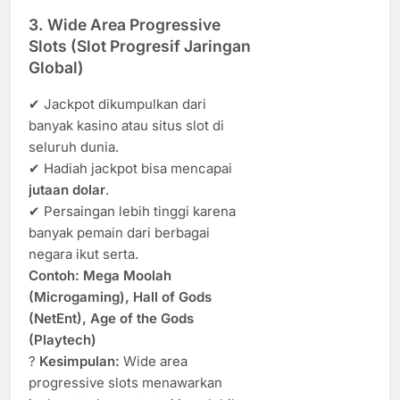
3. Wide Area Progressive
Slots (Slot Progresif Jaringan
Global)
✔ Jackpot dikumpulkan dari
banyak kasino atau situs slot di
seluruh dunia.
✔ Hadiah jackpot bisa mencapai
jutaan dolar
.
✔ Persaingan lebih tinggi karena
banyak pemain dari berbagai
negara ikut serta.
Contoh:
Mega Moolah
(Microgaming), Hall of Gods
(NetEnt), Age of the Gods
(Playtech)
?
Kesimpulan:
Wide area
progressive slots menawarkan