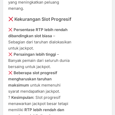
yang meningkatkan peluang
menang.
Kekurangan Slot Progresif
Persentase RTP lebih rendah
dibandingkan slot biasa
–
Sebagian dari taruhan dialokasikan
untuk jackpot.
Persaingan lebih tinggi
–
Banyak pemain dari seluruh dunia
bersaing untuk jackpot.
Beberapa slot progresif
mengharuskan taruhan
maksimum
untuk memenuhi
syarat mendapatkan jackpot.
?
Kesimpulan:
Slot progresif
menawarkan jackpot besar tetapi
memiliki
RTP lebih rendah dan