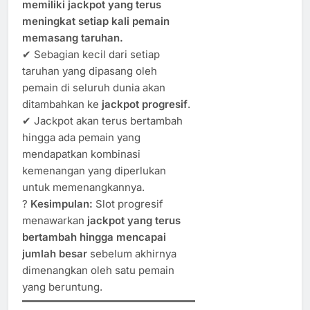
memiliki jackpot yang terus
meningkat setiap kali pemain
memasang taruhan.
✔ Sebagian kecil dari setiap
taruhan yang dipasang oleh
pemain di seluruh dunia akan
ditambahkan ke
jackpot progresif
.
✔ Jackpot akan terus bertambah
hingga ada pemain yang
mendapatkan kombinasi
kemenangan yang diperlukan
untuk memenangkannya.
?
Kesimpulan:
Slot progresif
menawarkan
jackpot yang terus
bertambah hingga mencapai
jumlah besar
sebelum akhirnya
dimenangkan oleh satu pemain
yang beruntung.