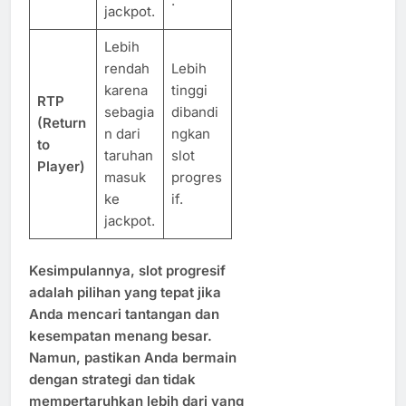
.
jackpot.
Lebih
rendah
Lebih
karena
tinggi
RTP
sebagia
dibandi
(Return
n dari
ngkan
to
taruhan
slot
Player)
masuk
progres
ke
if.
jackpot.
Kesimpulannya, slot progresif
adalah pilihan yang tepat jika
Anda mencari tantangan dan
kesempatan menang besar.
Namun, pastikan Anda bermain
dengan strategi dan tidak
mempertaruhkan lebih dari yang