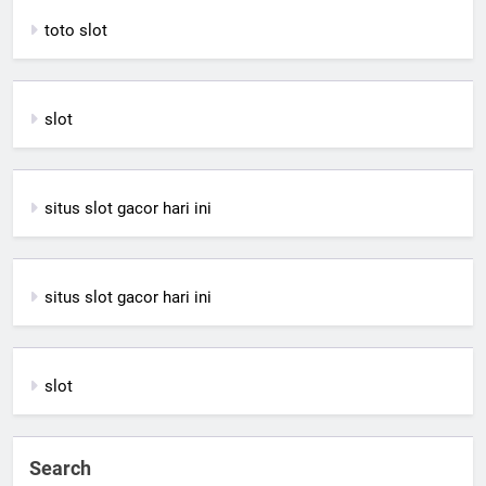
toto slot
slot
situs slot gacor hari ini
situs slot gacor hari ini
slot
Search