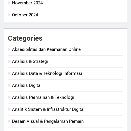
November 2024
October 2024
Categories
Aksesibilitas dan Keamanan Online
Analisis & Strategi
Analisis Data & Teknologi Informasi
Analisis Digital
Analisis Permainan & Teknologi
Analitik Sistem & Infrastruktur Digital
Desain Visual & Pengalaman Pemain