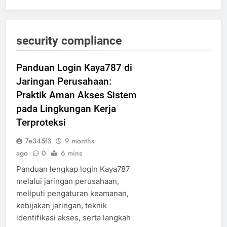
security compliance
Panduan Login Kaya787 di
Jaringan Perusahaan:
Praktik Aman Akses Sistem
pada Lingkungan Kerja
Terproteksi
7e345f3
9 months
ago
0
6 mins
Panduan lengkap login Kaya787
melalui jaringan perusahaan,
meliputi pengaturan keamanan,
kebijakan jaringan, teknik
identifikasi akses, serta langkah