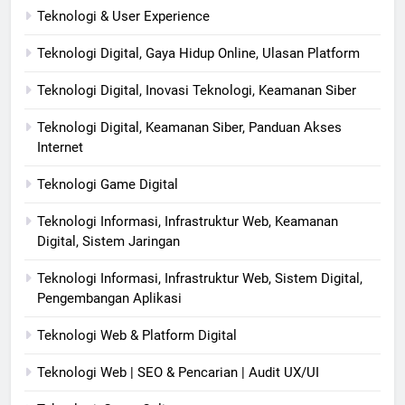
Teknologi & User Experience
Teknologi Digital, Gaya Hidup Online, Ulasan Platform
Teknologi Digital, Inovasi Teknologi, Keamanan Siber
Teknologi Digital, Keamanan Siber, Panduan Akses
Internet
Teknologi Game Digital
Teknologi Informasi, Infrastruktur Web, Keamanan
Digital, Sistem Jaringan
Teknologi Informasi, Infrastruktur Web, Sistem Digital,
Pengembangan Aplikasi
Teknologi Web & Platform Digital
Teknologi Web | SEO & Pencarian | Audit UX/UI