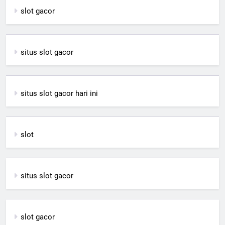
slot gacor
situs slot gacor
situs slot gacor hari ini
slot
situs slot gacor
slot gacor