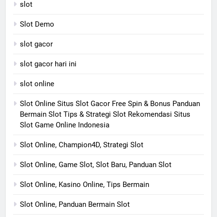
slot
Slot Demo
slot gacor
slot gacor hari ini
slot online
Slot Online Situs Slot Gacor Free Spin & Bonus Panduan
Bermain Slot Tips & Strategi Slot Rekomendasi Situs
Slot Game Online Indonesia
Slot Online, Champion4D, Strategi Slot
Slot Online, Game Slot, Slot Baru, Panduan Slot
Slot Online, Kasino Online, Tips Bermain
Slot Online, Panduan Bermain Slot