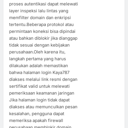
proses autentikasi dapat melewati
layer inspeksi lalu lintas yang
memfilter domain dan enkripsi
tertentu.Beberapa protokol atau
permintaan koneksi bisa dipindai
atau bahkan diblokir jika dianggap
tidak sesuai dengan kebijakan
perusahaan.Oleh karena itu,
langkah pertama yang harus
dilakukan adalah memastikan
bahwa halaman login Kaya787
diakses melalui link resmi dengan
sertifikat valid untuk melewati
pemeriksaan keamanan jaringan
Jika halaman login tidak dapat
diakses atau memunculkan pesan
kesalahan, pengguna dapat
memeriksa apakah firewall
perusahaan memblokir domain