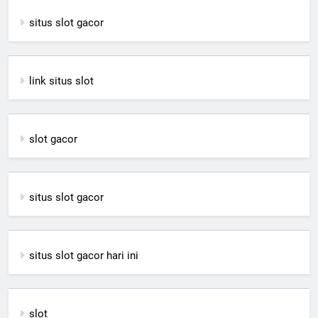
situs slot gacor
link situs slot
slot gacor
situs slot gacor
situs slot gacor hari ini
slot