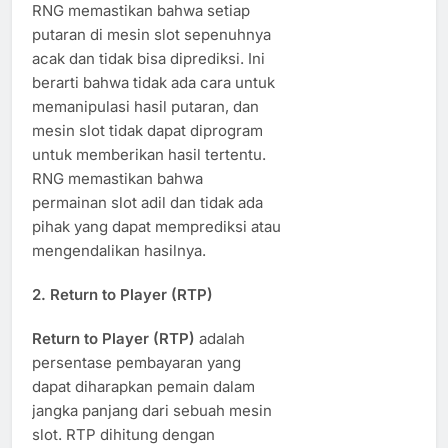
RNG memastikan bahwa setiap
putaran di mesin slot sepenuhnya
acak dan tidak bisa diprediksi. Ini
berarti bahwa tidak ada cara untuk
memanipulasi hasil putaran, dan
mesin slot tidak dapat diprogram
untuk memberikan hasil tertentu.
RNG memastikan bahwa
permainan slot adil dan tidak ada
pihak yang dapat memprediksi atau
mengendalikan hasilnya.
2. Return to Player (RTP)
Return to Player (RTP)
adalah
persentase pembayaran yang
dapat diharapkan pemain dalam
jangka panjang dari sebuah mesin
slot. RTP dihitung dengan