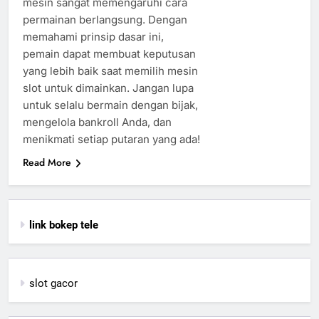
mesin sangat memengaruhi cara
permainan berlangsung. Dengan
memahami prinsip dasar ini,
pemain dapat membuat keputusan
yang lebih baik saat memilih mesin
slot untuk dimainkan. Jangan lupa
untuk selalu bermain dengan bijak,
mengelola bankroll Anda, dan
menikmati setiap putaran yang ada!
Read More
link bokep tele
slot gacor