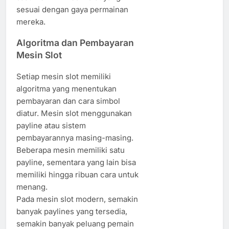
sesuai dengan gaya permainan
mereka.
Algoritma dan Pembayaran
Mesin Slot
Setiap mesin slot memiliki
algoritma yang menentukan
pembayaran dan cara simbol
diatur. Mesin slot menggunakan
payline atau sistem
pembayarannya masing-masing.
Beberapa mesin memiliki satu
payline, sementara yang lain bisa
memiliki hingga ribuan cara untuk
menang.
Pada mesin slot modern, semakin
banyak paylines yang tersedia,
semakin banyak peluang pemain