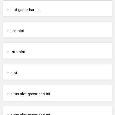
slot gacor hari ini
apk slot
toto slot
slot
situs slot gacor hari ini