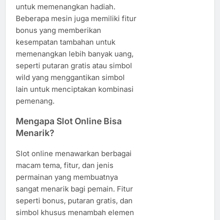
untuk memenangkan hadiah.
Beberapa mesin juga memiliki fitur
bonus yang memberikan
kesempatan tambahan untuk
memenangkan lebih banyak uang,
seperti putaran gratis atau simbol
wild yang menggantikan simbol
lain untuk menciptakan kombinasi
pemenang.
Mengapa Slot Online Bisa
Menarik?
Slot online menawarkan berbagai
macam tema, fitur, dan jenis
permainan yang membuatnya
sangat menarik bagi pemain. Fitur
seperti bonus, putaran gratis, dan
simbol khusus menambah elemen