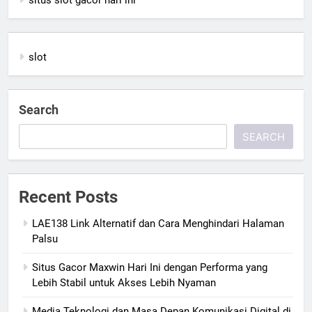
situs slot gacor hari ini
slot
Search
SEARCH
Recent Posts
LAE138 Link Alternatif dan Cara Menghindari Halaman
Palsu
Situs Gacor Maxwin Hari Ini dengan Performa yang
Lebih Stabil untuk Akses Lebih Nyaman
Media Teknologi dan Masa Depan Komunikasi Digital di