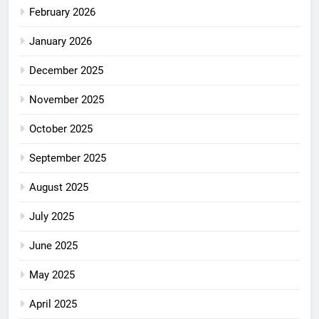
February 2026
January 2026
December 2025
November 2025
October 2025
September 2025
August 2025
July 2025
June 2025
May 2025
April 2025