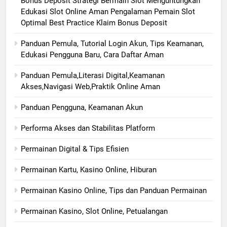
Bonus Deposit Strategi Bermain Slot Menguntungkan
Edukasi Slot Online Aman Pengalaman Pemain Slot
Optimal Best Practice Klaim Bonus Deposit
Panduan Pemula, Tutorial Login Akun, Tips Keamanan,
Edukasi Pengguna Baru, Cara Daftar Aman
Panduan Pemula,Literasi Digital,Keamanan
Akses,Navigasi Web,Praktik Online Aman
Panduan Pengguna, Keamanan Akun
Performa Akses dan Stabilitas Platform
Permainan Digital & Tips Efisien
Permainan Kartu, Kasino Online, Hiburan
Permainan Kasino Online, Tips dan Panduan Permainan
Permainan Kasino, Slot Online, Petualangan