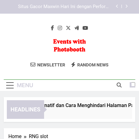
yang Lebih Stabil untuk Akses Lebih Nyaman
Skip
Media Teknologi dan Masa Depan Komunikasi
to
Digital di Era Global
content
Inovasi Teknologi Web dalam Pengembangan
Platform Digital Tiara4D
LAE138 Link Alternatif dan Cara Menghindari
Halaman Palsu
Situs Gacor Maxwin Hari Ini dengan Performa
yang Lebih Stabil untuk Akses Lebih Nyaman
Events With
Events With Photobooth Menyediakan
Media Teknologi dan Masa Depan Komunikasi
NEWSLETTER
RANDOM NEWS
Photobooth
Layanan Fotobooth Berkualitas Untuk
Digital di Era Global
Membuat Acara Anda Semakin
Inovasi Teknologi Web dalam Pengembangan
Platform Digital Tiara4D
MENU
Berkesan.
LAE138 Link Alternatif dan Cara Menghindari Halaman Palsu
HEADLINES
3 Months Ago
Home
RNG slot