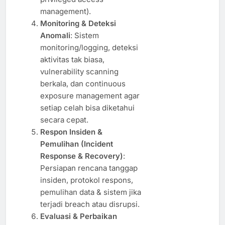
management).
Monitoring & Deteksi
Anomali
: Sistem
monitoring/logging, deteksi
aktivitas tak biasa,
vulnerability scanning
berkala, dan continuous
exposure management agar
setiap celah bisa diketahui
secara cepat.
Respon Insiden &
Pemulihan (Incident
Response & Recovery)
:
Persiapan rencana tanggap
insiden, protokol respons,
pemulihan data & sistem jika
terjadi breach atau disrupsi.
Evaluasi & Perbaikan