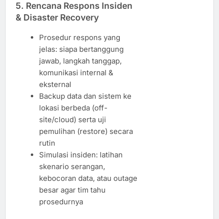
5. Rencana Respons Insiden
& Disaster Recovery
Prosedur respons yang
jelas: siapa bertanggung
jawab, langkah tanggap,
komunikasi internal &
eksternal
Backup data dan sistem ke
lokasi berbeda (off-
site/cloud) serta uji
pemulihan (restore) secara
rutin
Simulasi insiden: latihan
skenario serangan,
kebocoran data, atau outage
besar agar tim tahu
prosedurnya