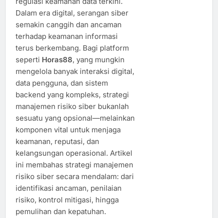
regulasi keamanan data terkini.
Dalam era digital, serangan siber
semakin canggih dan ancaman
terhadap keamanan informasi
terus berkembang. Bagi platform
seperti
Horas88
, yang mungkin
mengelola banyak interaksi digital,
data pengguna, dan sistem
backend yang kompleks, strategi
manajemen risiko siber bukanlah
sesuatu yang opsional—melainkan
komponen vital untuk menjaga
keamanan, reputasi, dan
kelangsungan operasional. Artikel
ini membahas strategi manajemen
risiko siber secara mendalam: dari
identifikasi ancaman, penilaian
risiko, kontrol mitigasi, hingga
pemulihan dan kepatuhan.