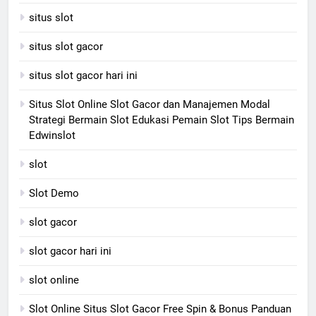
situs slot
situs slot gacor
situs slot gacor hari ini
Situs Slot Online Slot Gacor dan Manajemen Modal
Strategi Bermain Slot Edukasi Pemain Slot Tips Bermain
Edwinslot
slot
Slot Demo
slot gacor
slot gacor hari ini
slot online
Slot Online Situs Slot Gacor Free Spin & Bonus Panduan