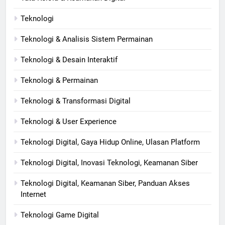
Teknologi
Teknologi & Analisis Sistem Permainan
Teknologi & Desain Interaktif
Teknologi & Permainan
Teknologi & Transformasi Digital
Teknologi & User Experience
Teknologi Digital, Gaya Hidup Online, Ulasan Platform
Teknologi Digital, Inovasi Teknologi, Keamanan Siber
Teknologi Digital, Keamanan Siber, Panduan Akses
Internet
Teknologi Game Digital