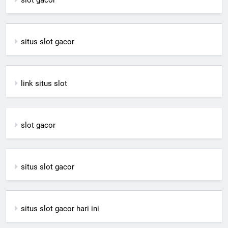
slot gacor
situs slot gacor
link situs slot
slot gacor
situs slot gacor
situs slot gacor hari ini