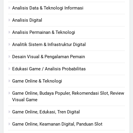
Analisis Data & Teknologi Informasi
Analisis Digital
Analisis Permainan & Teknologi
Analitik Sistem & Infrastruktur Digital
Desain Visual & Pengalaman Pemain
Edukasi Game / Analisis Probabilitas
Game Online & Teknologi
Game Online, Budaya Populer, Rekomendasi Slot, Review
Visual Game
Game Online, Edukasi, Tren Digital
Game Online, Keamanan Digital, Panduan Slot