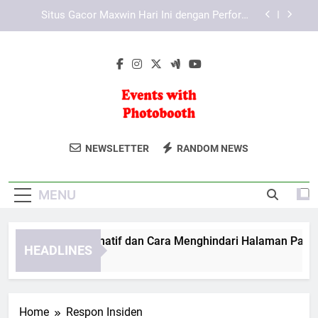
Skip
Media Teknologi dan Masa Depan Komunikasi
to
Digital di Era Global
content
Inovasi Teknologi Web dalam Pengembangan
Platform Digital Tiara4D
LAE138 Link Alternatif dan Cara Menghindari
Halaman Palsu
Situs Gacor Maxwin Hari Ini dengan Performa
yang Lebih Stabil untuk Akses Lebih Nyaman
Events With
Events With Photobooth Menyediakan
Media Teknologi dan Masa Depan Komunikasi
NEWSLETTER
RANDOM NEWS
Digital di Era Global
Photobooth
Layanan Fotobooth Berkualitas Untuk
Inovasi Teknologi Web dalam Pengembangan
Membuat Acara Anda Semakin
Platform Digital Tiara4D
MENU
Berkesan.
E138 Link Alternatif dan Cara Menghindari Halaman Palsu
HEADLINES
onths Ago
Home
Respon Insiden