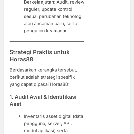
Berkelanjutan
: Audit, review
reguler, update kontrol
sesuai perubahan teknologi
atau ancaman baru, serta
pengujian keamanan.
Strategi Praktis untuk
Horas88
Berdasarkan kerangka tersebut,
berikut adalah strategi spesifik
yang dapat dipakai Horas88:
1. Audit Awal & Identifikasi
Aset
Inventaris asset digital (data
pengguna, server, API,
modul aplikasi) serta