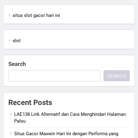
situs slot gacor hari ini
slot
Search
SEARCH
Recent Posts
LAE138 Link Alternatif dan Cara Menghindari Halaman
Palsu
Situs Gacor Maxwin Hari Ini dengan Performa yang