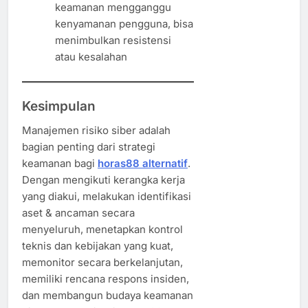
keamanan mengganggu
kenyamanan pengguna, bisa
menimbulkan resistensi
atau kesalahan
Kesimpulan
Manajemen risiko siber adalah
bagian penting dari strategi
keamanan bagi
horas88 alternatif
.
Dengan mengikuti kerangka kerja
yang diakui, melakukan identifikasi
aset & ancaman secara
menyeluruh, menetapkan kontrol
teknis dan kebijakan yang kuat,
memonitor secara berkelanjutan,
memiliki rencana respons insiden,
dan membangun budaya keamanan