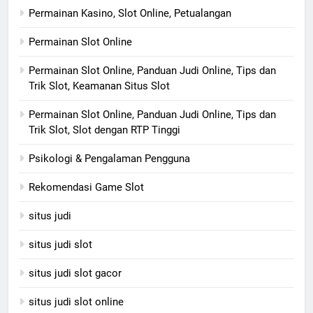
Permainan Kasino, Slot Online, Petualangan
Permainan Slot Online
Permainan Slot Online, Panduan Judi Online, Tips dan
Trik Slot, Keamanan Situs Slot
Permainan Slot Online, Panduan Judi Online, Tips dan
Trik Slot, Slot dengan RTP Tinggi
Psikologi & Pengalaman Pengguna
Rekomendasi Game Slot
situs judi
situs judi slot
situs judi slot gacor
situs judi slot online