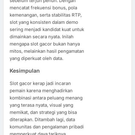
sebelum terjun penuh. Dengan
mencatat frekuensi bonus, pola
kemenangan, serta stabilitas RTP,
slot yang konsisten dalam demo
sering menjadi kandidat kuat untuk
dimainkan secara nyata. Inilah
mengapa slot gacor bukan hanya
mitos, melainkan hasil pengamatan
yang diperkuat oleh data.
Kesimpulan
Slot gacor kerap jadi incaran
pemain karena menghadirkan
kombinasi antara peluang menang
yang terasa nyata, visual yang
memikat, dan strategi yang bisa
diterapkan. Ditambah lagi, data
komunitas dan pengalaman pribadi
memperkuat daya tariknya.