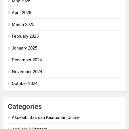
May 2025
April 2025
March 2025
February 2025
January 2025
December 2024
November 2024
October 2024
Categories
Aksesibilitas dan Keamanan Online