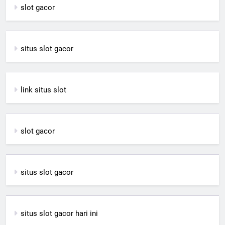
slot gacor
situs slot gacor
link situs slot
slot gacor
situs slot gacor
situs slot gacor hari ini