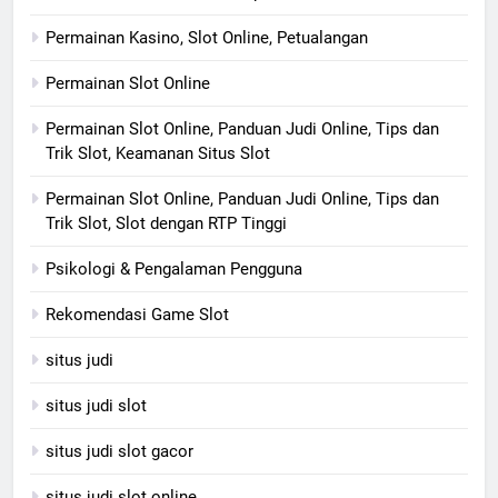
Permainan Kasino, Slot Online, Petualangan
Permainan Slot Online
Permainan Slot Online, Panduan Judi Online, Tips dan
Trik Slot, Keamanan Situs Slot
Permainan Slot Online, Panduan Judi Online, Tips dan
Trik Slot, Slot dengan RTP Tinggi
Psikologi & Pengalaman Pengguna
Rekomendasi Game Slot
situs judi
situs judi slot
situs judi slot gacor
situs judi slot online