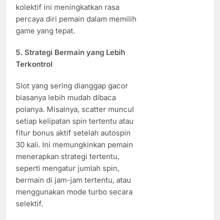
kolektif ini meningkatkan rasa
percaya diri pemain dalam memilih
game yang tepat.
5.
Strategi Bermain yang Lebih
Terkontrol
Slot yang sering dianggap gacor
biasanya lebih mudah dibaca
polanya. Misalnya, scatter muncul
setiap kelipatan spin tertentu atau
fitur bonus aktif setelah autospin
30 kali. Ini memungkinkan pemain
menerapkan strategi tertentu,
seperti mengatur jumlah spin,
bermain di jam-jam tertentu, atau
menggunakan mode turbo secara
selektif.