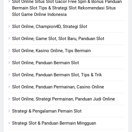
Slot Online Situs Slot Gacor Free Spin & Bonus Panduan
Bermain Slot Tips & Strategi Slot Rekomendasi Situs
Slot Game Online Indonesia
Slot Online, Champion4D, Strategi Slot
Slot Online, Game Slot, Slot Baru, Panduan Slot
Slot Online, Kasino Online, Tips Bermain
Slot Online, Panduan Bermain Slot
Slot Online, Panduan Bermain Slot, Tips & Trik
Slot Online, Panduan Permainan, Casino Online
Slot Online, Strategi Permainan, Panduan Judi Online
Strategi & Pengalaman Pemain Slot
Strategi Slot & Panduan Bermain Mingguan