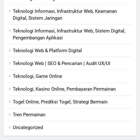
Teknologi Informasi, Infrastruktur Web, Keamanan
Digital, Sistem Jaringan
Teknologi Informasi, Infrastruktur Web, Sistem Digital,
Pengembangan Aplikasi
Teknologi Web & Platform Digital
Teknologi Web | SEO & Pencarian | Audit UX/UI
Teknologi, Game Online
Teknologi, Kasino Online, Pembayaran Permainan
Togel Online, Prediksi Togel, Strategi Bermain
Tren Permainan
Uncategorized