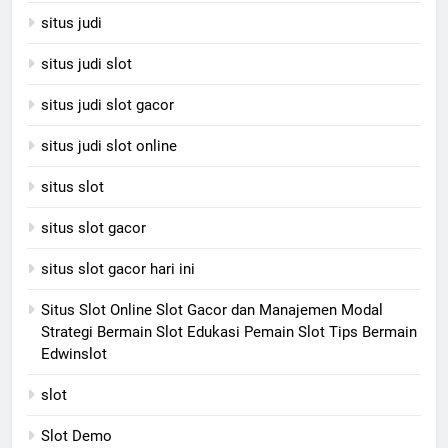
situs judi
situs judi slot
situs judi slot gacor
situs judi slot online
situs slot
situs slot gacor
situs slot gacor hari ini
Situs Slot Online Slot Gacor dan Manajemen Modal
Strategi Bermain Slot Edukasi Pemain Slot Tips Bermain
Edwinslot
slot
Slot Demo