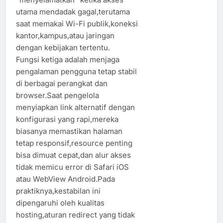
utama mendadak gagal,terutama
saat memakai Wi-Fi publik,koneksi
kantor,kampus,atau jaringan
dengan kebijakan tertentu.
Fungsi ketiga adalah menjaga
pengalaman pengguna tetap stabil
di berbagai perangkat dan
browser.Saat pengelola
menyiapkan link alternatif dengan
konfigurasi yang rapi,mereka
biasanya memastikan halaman
tetap responsif,resource penting
bisa dimuat cepat,dan alur akses
tidak memicu error di Safari iOS
atau WebView Android.Pada
praktiknya,kestabilan ini
dipengaruhi oleh kualitas
hosting,aturan redirect yang tidak