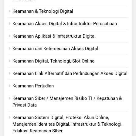
Keamanan & Teknologi Digital
Keamanan Akses Digital & Infrastruktur Perusahaan
Keamanan Aplikasi & Infrastruktur Digital
Keamanan dan Ketersediaan Akses Digital
Keamanan Digital, Teknologi, Slot Online
Keamanan Link Alternatif dan Perlindungan Akses Digital
Keamanan Perjudian
Keamanan Siber / Manajemen Risiko TI / Kepatuhan &
Privasi Data
Keamanan Sistem Digital, Proteksi Akun Online,
Manajemen Identitas Digital, Infrastruktur & Teknologi,
Edukasi Keamanan Siber