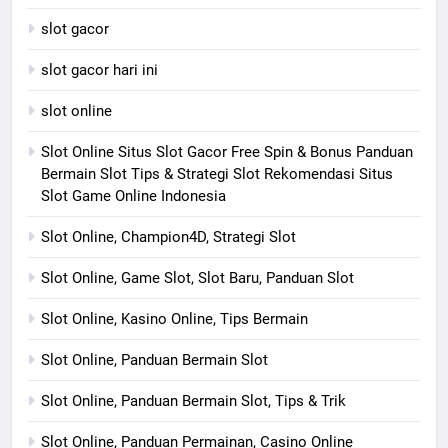
slot gacor
slot gacor hari ini
slot online
Slot Online Situs Slot Gacor Free Spin & Bonus Panduan
Bermain Slot Tips & Strategi Slot Rekomendasi Situs
Slot Game Online Indonesia
Slot Online, Champion4D, Strategi Slot
Slot Online, Game Slot, Slot Baru, Panduan Slot
Slot Online, Kasino Online, Tips Bermain
Slot Online, Panduan Bermain Slot
Slot Online, Panduan Bermain Slot, Tips & Trik
Slot Online, Panduan Permainan, Casino Online