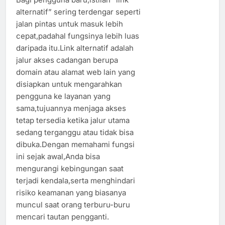
alternatif” sering terdengar seperti
jalan pintas untuk masuk lebih
cepat,padahal fungsinya lebih luas
daripada itu.Link alternatif adalah
jalur akses cadangan berupa
domain atau alamat web lain yang
disiapkan untuk mengarahkan
pengguna ke layanan yang
sama,tujuannya menjaga akses
tetap tersedia ketika jalur utama
sedang terganggu atau tidak bisa
dibuka.Dengan memahami fungsi
ini sejak awal,Anda bisa
mengurangi kebingungan saat
terjadi kendala,serta menghindari
risiko keamanan yang biasanya
muncul saat orang terburu-buru
mencari tautan pengganti.