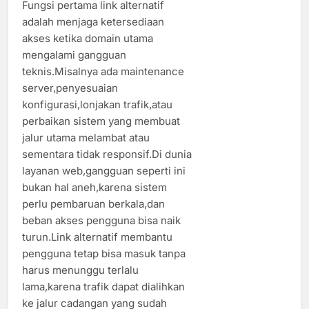
Fungsi pertama link alternatif
adalah menjaga ketersediaan
akses ketika domain utama
mengalami gangguan
teknis.Misalnya ada maintenance
server,penyesuaian
konfigurasi,lonjakan trafik,atau
perbaikan sistem yang membuat
jalur utama melambat atau
sementara tidak responsif.Di dunia
layanan web,gangguan seperti ini
bukan hal aneh,karena sistem
perlu pembaruan berkala,dan
beban akses pengguna bisa naik
turun.Link alternatif membantu
pengguna tetap bisa masuk tanpa
harus menunggu terlalu
lama,karena trafik dapat dialihkan
ke jalur cadangan yang sudah