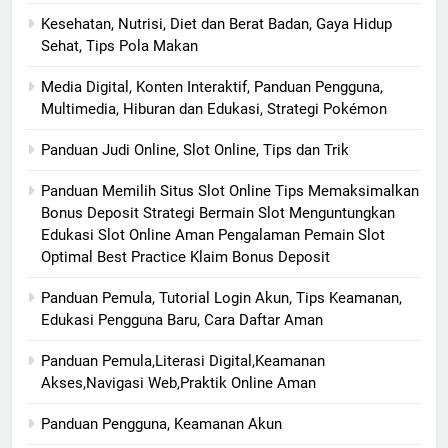
Kesehatan, Nutrisi, Diet dan Berat Badan, Gaya Hidup
Sehat, Tips Pola Makan
Media Digital, Konten Interaktif, Panduan Pengguna,
Multimedia, Hiburan dan Edukasi, Strategi Pokémon
Panduan Judi Online, Slot Online, Tips dan Trik
Panduan Memilih Situs Slot Online Tips Memaksimalkan
Bonus Deposit Strategi Bermain Slot Menguntungkan
Edukasi Slot Online Aman Pengalaman Pemain Slot
Optimal Best Practice Klaim Bonus Deposit
Panduan Pemula, Tutorial Login Akun, Tips Keamanan,
Edukasi Pengguna Baru, Cara Daftar Aman
Panduan Pemula,Literasi Digital,Keamanan
Akses,Navigasi Web,Praktik Online Aman
Panduan Pengguna, Keamanan Akun