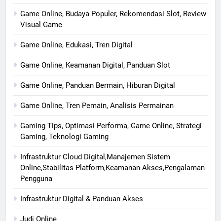
Game Online, Budaya Populer, Rekomendasi Slot, Review
Visual Game
Game Online, Edukasi, Tren Digital
Game Online, Keamanan Digital, Panduan Slot
Game Online, Panduan Bermain, Hiburan Digital
Game Online, Tren Pemain, Analisis Permainan
Gaming Tips, Optimasi Performa, Game Online, Strategi
Gaming, Teknologi Gaming
Infrastruktur Cloud Digital,Manajemen Sistem
Online,Stabilitas Platform,Keamanan Akses,Pengalaman
Pengguna
Infrastruktur Digital & Panduan Akses
Judi Online