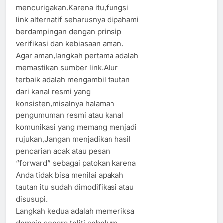
mencurigakan.Karena itu,fungsi
link alternatif seharusnya dipahami
berdampingan dengan prinsip
verifikasi dan kebiasaan aman.
Agar aman,langkah pertama adalah
memastikan sumber link.Alur
terbaik adalah mengambil tautan
dari kanal resmi yang
konsisten,misalnya halaman
pengumuman resmi atau kanal
komunikasi yang memang menjadi
rujukan,Jangan menjadikan hasil
pencarian acak atau pesan
“forward” sebagai patokan,karena
Anda tidak bisa menilai apakah
tautan itu sudah dimodifikasi atau
disusupi.
Langkah kedua adalah memeriksa
domain secara teliti sebelum