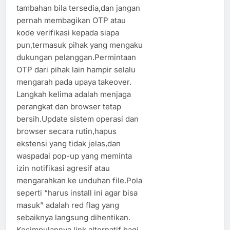
tambahan bila tersedia,dan jangan
pernah membagikan OTP atau
kode verifikasi kepada siapa
pun,termasuk pihak yang mengaku
dukungan pelanggan.Permintaan
OTP dari pihak lain hampir selalu
mengarah pada upaya takeover.
Langkah kelima adalah menjaga
perangkat dan browser tetap
bersih.Update sistem operasi dan
browser secara rutin,hapus
ekstensi yang tidak jelas,dan
waspadai pop-up yang meminta
izin notifikasi agresif atau
mengarahkan ke unduhan file.Pola
seperti “harus install ini agar bisa
masuk” adalah red flag yang
sebaiknya langsung dihentikan.
Kesimpulannya,link alternatif bagi