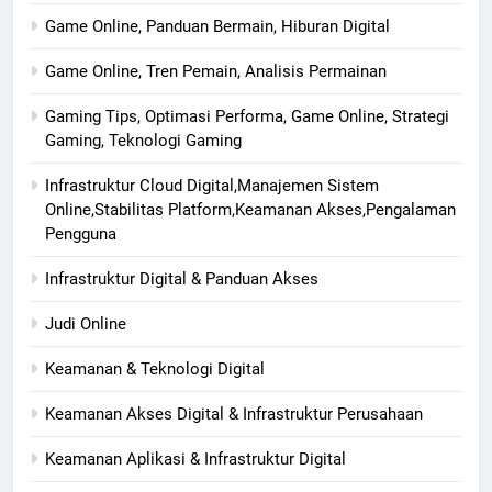
Game Online, Panduan Bermain, Hiburan Digital
Game Online, Tren Pemain, Analisis Permainan
Gaming Tips, Optimasi Performa, Game Online, Strategi
Gaming, Teknologi Gaming
Infrastruktur Cloud Digital,Manajemen Sistem
Online,Stabilitas Platform,Keamanan Akses,Pengalaman
Pengguna
Infrastruktur Digital & Panduan Akses
Judi Online
Keamanan & Teknologi Digital
Keamanan Akses Digital & Infrastruktur Perusahaan
Keamanan Aplikasi & Infrastruktur Digital