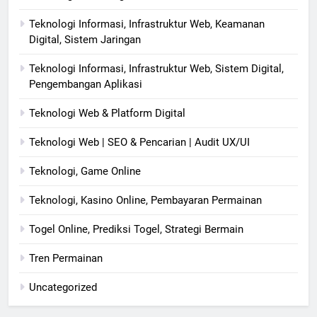
Teknologi Informasi, Infrastruktur Web, Keamanan
Digital, Sistem Jaringan
Teknologi Informasi, Infrastruktur Web, Sistem Digital,
Pengembangan Aplikasi
Teknologi Web & Platform Digital
Teknologi Web | SEO & Pencarian | Audit UX/UI
Teknologi, Game Online
Teknologi, Kasino Online, Pembayaran Permainan
Togel Online, Prediksi Togel, Strategi Bermain
Tren Permainan
Uncategorized