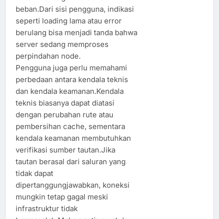
beban.Dari sisi pengguna, indikasi
seperti loading lama atau error
berulang bisa menjadi tanda bahwa
server sedang memproses
perpindahan node.
Pengguna juga perlu memahami
perbedaan antara kendala teknis
dan kendala keamanan.Kendala
teknis biasanya dapat diatasi
dengan perubahan rute atau
pembersihan cache, sementara
kendala keamanan membutuhkan
verifikasi sumber tautan.Jika
tautan berasal dari saluran yang
tidak dapat
dipertanggungjawabkan, koneksi
mungkin tetap gagal meski
infrastruktur tidak