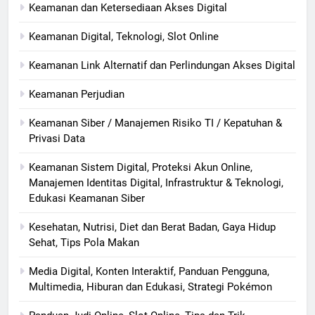
Keamanan dan Ketersediaan Akses Digital
Keamanan Digital, Teknologi, Slot Online
Keamanan Link Alternatif dan Perlindungan Akses Digital
Keamanan Perjudian
Keamanan Siber / Manajemen Risiko TI / Kepatuhan &
Privasi Data
Keamanan Sistem Digital, Proteksi Akun Online,
Manajemen Identitas Digital, Infrastruktur & Teknologi,
Edukasi Keamanan Siber
Kesehatan, Nutrisi, Diet dan Berat Badan, Gaya Hidup
Sehat, Tips Pola Makan
Media Digital, Konten Interaktif, Panduan Pengguna,
Multimedia, Hiburan dan Edukasi, Strategi Pokémon