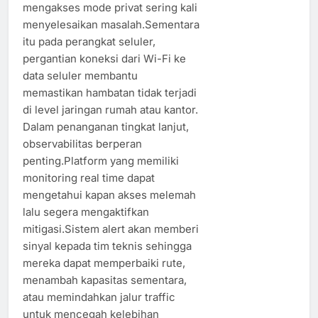
mengakses mode privat sering kali
menyelesaikan masalah.Sementara
itu pada perangkat seluler,
pergantian koneksi dari Wi-Fi ke
data seluler membantu
memastikan hambatan tidak terjadi
di level jaringan rumah atau kantor.
Dalam penanganan tingkat lanjut,
observabilitas berperan
penting.Platform yang memiliki
monitoring real time dapat
mengetahui kapan akses melemah
lalu segera mengaktifkan
mitigasi.Sistem alert akan memberi
sinyal kepada tim teknis sehingga
mereka dapat memperbaiki rute,
menambah kapasitas sementara,
atau memindahkan jalur traffic
untuk mencegah kelebihan