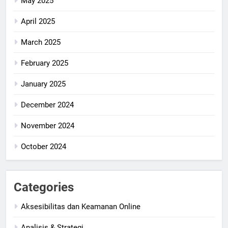
May 2025
April 2025
March 2025
February 2025
January 2025
December 2024
November 2024
October 2024
Categories
Aksesibilitas dan Keamanan Online
Analisis & Strategi