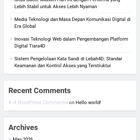
Lebih Stabil untuk Akses Lebih Nyaman
Media Teknologi dan Masa Depan Komunikasi Digital di
Era Global
Inovasi Teknologi Web dalam Pengembangan Platform
Digital Tiara4D
Sistem Pengelolaan Kata Sandi di Lebah4D: Standar
Keamanan dan Kontrol Akses yang Terstruktur
Recent Comments
A WordPress Commenter
on
Hello world!
Archives
May 2026