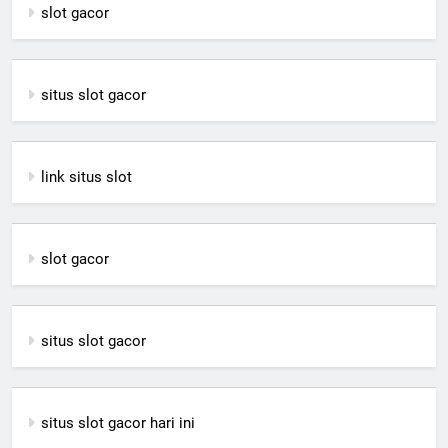
slot gacor
situs slot gacor
link situs slot
slot gacor
situs slot gacor
situs slot gacor hari ini