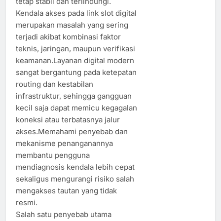
tetap stabil dan terlindungi.
Kendala akses pada link slot digital
merupakan masalah yang sering
terjadi akibat kombinasi faktor
teknis, jaringan, maupun verifikasi
keamanan.Layanan digital modern
sangat bergantung pada ketepatan
routing dan kestabilan
infrastruktur, sehingga gangguan
kecil saja dapat memicu kegagalan
koneksi atau terbatasnya jalur
akses.Memahami penyebab dan
mekanisme penanganannya
membantu pengguna
mendiagnosis kendala lebih cepat
sekaligus mengurangi risiko salah
mengakses tautan yang tidak
resmi.
Salah satu penyebab utama