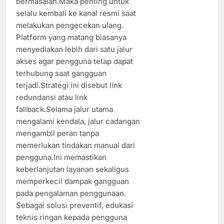
bermasalah.Maka penting untuk
selalu kembali ke kanal resmi saat
melakukan pengecekan ulang.
Platform yang matang biasanya
menyediakan lebih dari satu jalur
akses agar pengguna tetap dapat
terhubung saat gangguan
terjadi.Strategi ini disebut link
redundansi atau link
fallback.Selama jalur utama
mengalami kendala, jalur cadangan
mengambil peran tanpa
memerlukan tindakan manual dari
pengguna.Ini memastikan
keberlanjutan layanan sekaligus
memperkecil dampak gangguan
pada pengalaman penggunaan.
Sebagai solusi preventif, edukasi
teknis ringan kepada pengguna