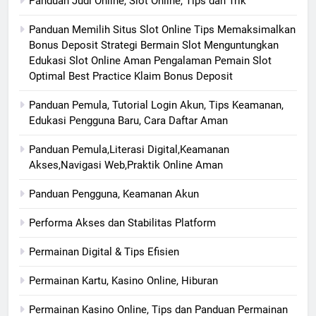
Panduan Judi Online, Slot Online, Tips dan Trik
Panduan Memilih Situs Slot Online Tips Memaksimalkan
Bonus Deposit Strategi Bermain Slot Menguntungkan
Edukasi Slot Online Aman Pengalaman Pemain Slot
Optimal Best Practice Klaim Bonus Deposit
Panduan Pemula, Tutorial Login Akun, Tips Keamanan,
Edukasi Pengguna Baru, Cara Daftar Aman
Panduan Pemula,Literasi Digital,Keamanan
Akses,Navigasi Web,Praktik Online Aman
Panduan Pengguna, Keamanan Akun
Performa Akses dan Stabilitas Platform
Permainan Digital & Tips Efisien
Permainan Kartu, Kasino Online, Hiburan
Permainan Kasino Online, Tips dan Panduan Permainan