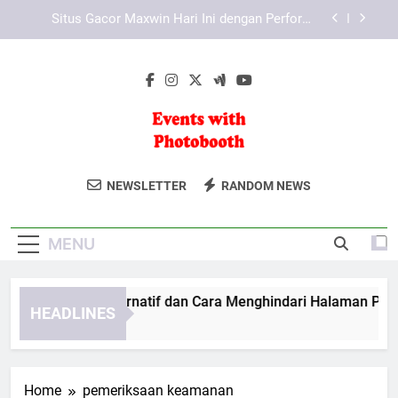
Skip
Media Teknologi dan Masa Depan Komunikasi
to
Digital di Era Global
content
Inovasi Teknologi Web dalam Pengembangan
Platform Digital Tiara4D
LAE138 Link Alternatif dan Cara Menghindari
Halaman Palsu
Situs Gacor Maxwin Hari Ini dengan Performa
yang Lebih Stabil untuk Akses Lebih Nyaman
Events With
Events With Photobooth Menyediakan
Media Teknologi dan Masa Depan Komunikasi
NEWSLETTER
RANDOM NEWS
Digital di Era Global
Photobooth
Layanan Fotobooth Berkualitas Untuk
Inovasi Teknologi Web dalam Pengembangan
Membuat Acara Anda Semakin
Platform Digital Tiara4D
MENU
Berkesan.
LAE138 Link Alternatif dan Cara Menghindari Halaman Palsu
HEADLINES
 Months Ago
Home
pemeriksaan keamanan