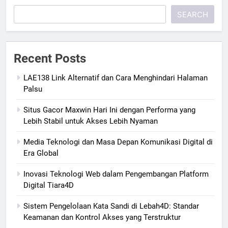
SEARCH
Recent Posts
LAE138 Link Alternatif dan Cara Menghindari Halaman
Palsu
Situs Gacor Maxwin Hari Ini dengan Performa yang
Lebih Stabil untuk Akses Lebih Nyaman
Media Teknologi dan Masa Depan Komunikasi Digital di
Era Global
Inovasi Teknologi Web dalam Pengembangan Platform
Digital Tiara4D
Sistem Pengelolaan Kata Sandi di Lebah4D: Standar
Keamanan dan Kontrol Akses yang Terstruktur