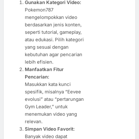
Gunakan Kategori Video:
Pokemon787
mengelompokkan video
berdasarkan jenis konten,
seperti tutorial, gameplay,
atau edukasi. Pilih kategori
yang sesuai dengan
kebutuhan agar pencarian
lebih efisien.
Manfaatkan Fitur
Pencarian:
Masukkan kata kunci
spesifik, misalnya “Eevee
evolusi” atau “pertarungan
Gym Leader,” untuk
menemukan video yang
relevan.
Simpan Video Favorit:
Banyak video dapat