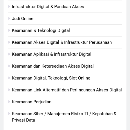
Infrastruktur Digital & Panduan Akses
Judi Online
Keamanan & Teknologi Digital
Keamanan Akses Digital & Infrastruktur Perusahaan
Keamanan Aplikasi & Infrastruktur Digital
Keamanan dan Ketersediaan Akses Digital
Keamanan Digital, Teknologi, Slot Online
Keamanan Link Alternatif dan Perlindungan Akses Digital
Keamanan Perjudian
Keamanan Siber / Manajemen Risiko TI / Kepatuhan &
Privasi Data