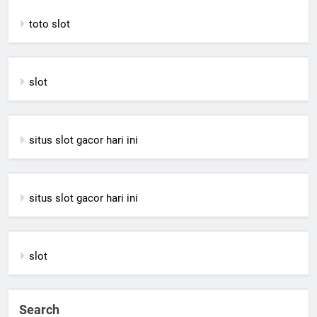
toto slot
slot
situs slot gacor hari ini
situs slot gacor hari ini
slot
Search