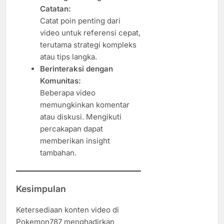
Catatan:
Catat poin penting dari
video untuk referensi cepat,
terutama strategi kompleks
atau tips langka.
Berinteraksi dengan
Komunitas:
Beberapa video
memungkinkan komentar
atau diskusi. Mengikuti
percakapan dapat
memberikan insight
tambahan.
Kesimpulan
Ketersediaan konten video di
Pokemon787 menghadirkan