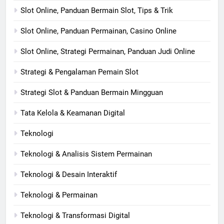
Slot Online, Panduan Bermain Slot, Tips & Trik
Slot Online, Panduan Permainan, Casino Online
Slot Online, Strategi Permainan, Panduan Judi Online
Strategi & Pengalaman Pemain Slot
Strategi Slot & Panduan Bermain Mingguan
Tata Kelola & Keamanan Digital
Teknologi
Teknologi & Analisis Sistem Permainan
Teknologi & Desain Interaktif
Teknologi & Permainan
Teknologi & Transformasi Digital