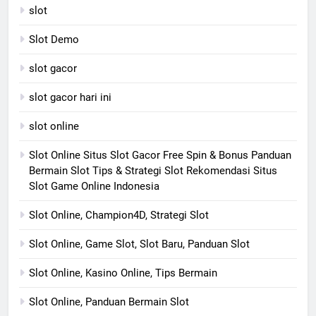
slot
Slot Demo
slot gacor
slot gacor hari ini
slot online
Slot Online Situs Slot Gacor Free Spin & Bonus Panduan
Bermain Slot Tips & Strategi Slot Rekomendasi Situs
Slot Game Online Indonesia
Slot Online, Champion4D, Strategi Slot
Slot Online, Game Slot, Slot Baru, Panduan Slot
Slot Online, Kasino Online, Tips Bermain
Slot Online, Panduan Bermain Slot