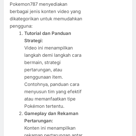
Pokemon787 menyediakan
berbagai jenis konten video yang
dikategorikan untuk memudahkan
pengguna:
Tutorial dan Panduan
Strategi:
Video ini menampilkan
langkah demi langkah cara
bermain, strategi
pertarungan, atau
penggunaan item.
Contohnya, panduan cara
menyusun tim yang efektif
atau memanfaatkan tipe
Pokémon tertentu.
Gameplay dan Rekaman
Pertarungan:
Konten ini menampilkan
rekaman pertarungan antar