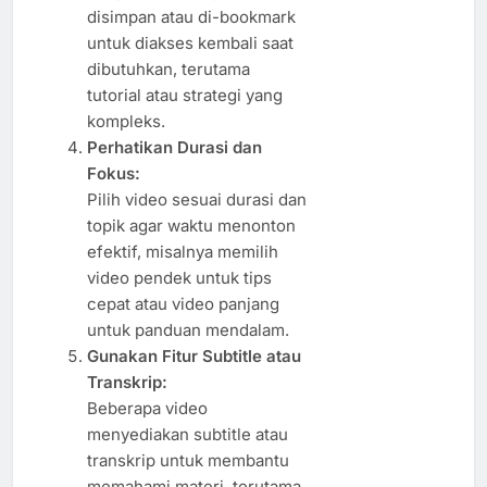
disimpan atau di-bookmark
untuk diakses kembali saat
dibutuhkan, terutama
tutorial atau strategi yang
kompleks.
Perhatikan Durasi dan
Fokus:
Pilih video sesuai durasi dan
topik agar waktu menonton
efektif, misalnya memilih
video pendek untuk tips
cepat atau video panjang
untuk panduan mendalam.
Gunakan Fitur Subtitle atau
Transkrip:
Beberapa video
menyediakan subtitle atau
transkrip untuk membantu
memahami materi, terutama