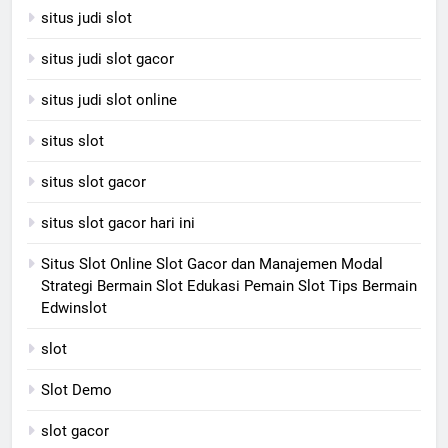
situs judi slot
situs judi slot gacor
situs judi slot online
situs slot
situs slot gacor
situs slot gacor hari ini
Situs Slot Online Slot Gacor dan Manajemen Modal
Strategi Bermain Slot Edukasi Pemain Slot Tips Bermain
Edwinslot
slot
Slot Demo
slot gacor