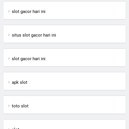
slot gacor hari ini
situs slot gacor hari ini
slot gacor hari ini
apk slot
toto slot