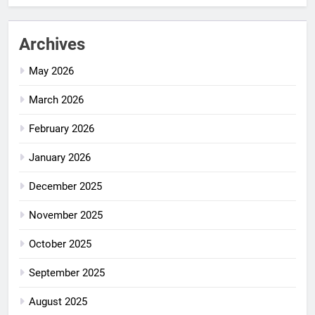
Archives
May 2026
March 2026
February 2026
January 2026
December 2025
November 2025
October 2025
September 2025
August 2025