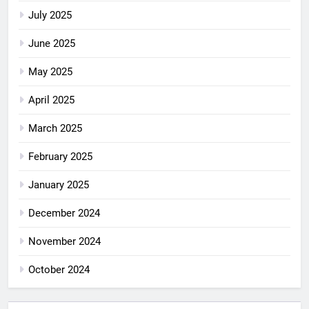
July 2025
June 2025
May 2025
April 2025
March 2025
February 2025
January 2025
December 2024
November 2024
October 2024