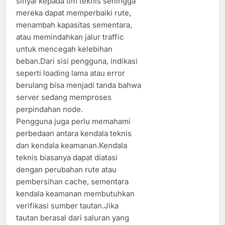
sinyal kepada tim teknis sehingga
mereka dapat memperbaiki rute,
menambah kapasitas sementara,
atau memindahkan jalur traffic
untuk mencegah kelebihan
beban.Dari sisi pengguna, indikasi
seperti loading lama atau error
berulang bisa menjadi tanda bahwa
server sedang memproses
perpindahan node.
Pengguna juga perlu memahami
perbedaan antara kendala teknis
dan kendala keamanan.Kendala
teknis biasanya dapat diatasi
dengan perubahan rute atau
pembersihan cache, sementara
kendala keamanan membutuhkan
verifikasi sumber tautan.Jika
tautan berasal dari saluran yang