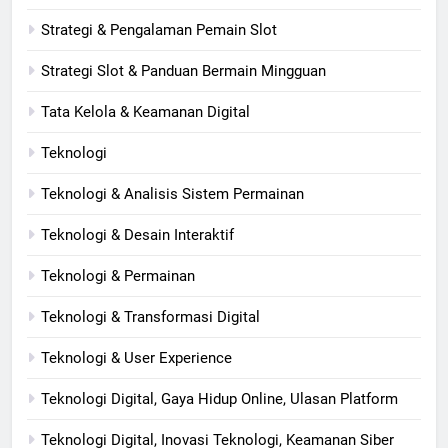
Strategi & Pengalaman Pemain Slot
Strategi Slot & Panduan Bermain Mingguan
Tata Kelola & Keamanan Digital
Teknologi
Teknologi & Analisis Sistem Permainan
Teknologi & Desain Interaktif
Teknologi & Permainan
Teknologi & Transformasi Digital
Teknologi & User Experience
Teknologi Digital, Gaya Hidup Online, Ulasan Platform
Teknologi Digital, Inovasi Teknologi, Keamanan Siber