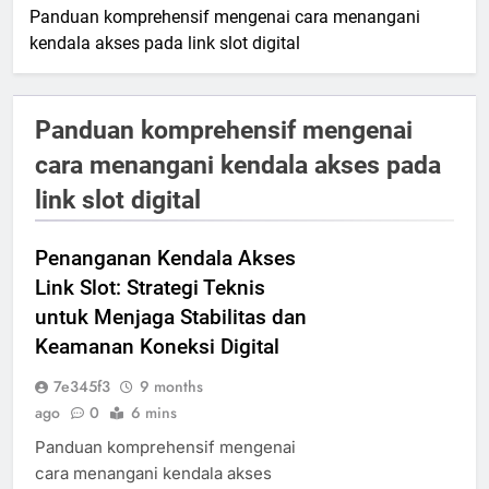
Panduan komprehensif mengenai cara menangani
kendala akses pada link slot digital
Panduan komprehensif mengenai
cara menangani kendala akses pada
link slot digital
Penanganan Kendala Akses
Link Slot: Strategi Teknis
untuk Menjaga Stabilitas dan
Keamanan Koneksi Digital
7e345f3
9 months
ago
0
6 mins
Panduan komprehensif mengenai
cara menangani kendala akses