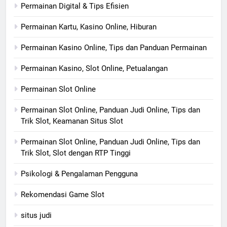
Permainan Digital & Tips Efisien
Permainan Kartu, Kasino Online, Hiburan
Permainan Kasino Online, Tips dan Panduan Permainan
Permainan Kasino, Slot Online, Petualangan
Permainan Slot Online
Permainan Slot Online, Panduan Judi Online, Tips dan
Trik Slot, Keamanan Situs Slot
Permainan Slot Online, Panduan Judi Online, Tips dan
Trik Slot, Slot dengan RTP Tinggi
Psikologi & Pengalaman Pengguna
Rekomendasi Game Slot
situs judi