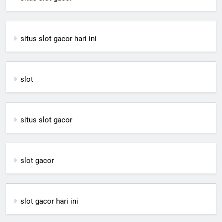
situs slot gacor hari ini
slot
situs slot gacor
slot gacor
slot gacor hari ini