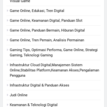
Visual Game
Game Online, Edukasi, Tren Digital
Game Online, Keamanan Digital, Panduan Slot
Game Online, Panduan Bermain, Hiburan Digital
Game Online, Tren Pemain, Analisis Permainan
Gaming Tips, Optimasi Performa, Game Online, Strategi
Gaming, Teknologi Gaming
Infrastruktur Cloud Digital,Manajemen Sistem
Online,Stabilitas Platform,Keamanan Akses,Pengalaman
Pengguna
Infrastruktur Digital & Panduan Akses
Judi Online
Keamanan & Teknologi Digital