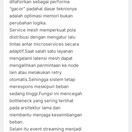
ditafsirkan sebagai performa
“gacor” padahal dasar teknisnya
adalah optimasi memori bukan
perubahan logika.
Service mesh memperkuat pola
distribusi dengan mengatur lalu
lintas antar microservices secara
adaptif.Saat salah satu layanan
mengalami latensi mesh dapat
mengalihkan permintaan ke node
lain atau melakukan retry
otomatis.Sehingga sistem tetap
merespons meskipun beban
sedang tinggi.Fungsi ini mencegah
bottleneck yang sering terlihat
pada arsitektur lama dan
membantu menjaga keseimbangan
beban.
Selain itu event streaming menjadi