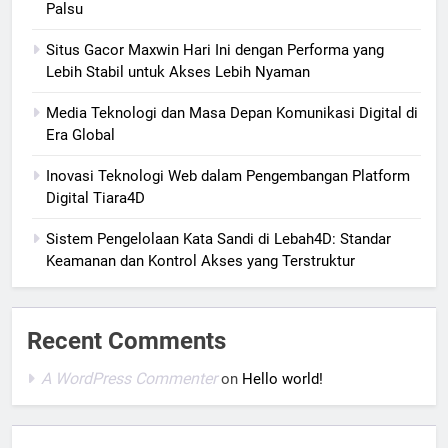
Palsu
Situs Gacor Maxwin Hari Ini dengan Performa yang
Lebih Stabil untuk Akses Lebih Nyaman
Media Teknologi dan Masa Depan Komunikasi Digital di
Era Global
Inovasi Teknologi Web dalam Pengembangan Platform
Digital Tiara4D
Sistem Pengelolaan Kata Sandi di Lebah4D: Standar
Keamanan dan Kontrol Akses yang Terstruktur
Recent Comments
A WordPress Commenter
on
Hello world!