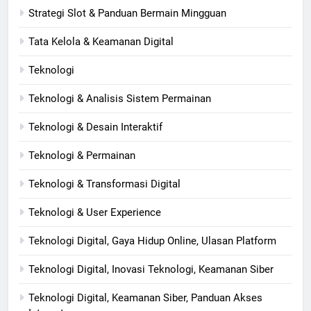
Strategi Slot & Panduan Bermain Mingguan
Tata Kelola & Keamanan Digital
Teknologi
Teknologi & Analisis Sistem Permainan
Teknologi & Desain Interaktif
Teknologi & Permainan
Teknologi & Transformasi Digital
Teknologi & User Experience
Teknologi Digital, Gaya Hidup Online, Ulasan Platform
Teknologi Digital, Inovasi Teknologi, Keamanan Siber
Teknologi Digital, Keamanan Siber, Panduan Akses