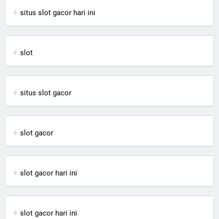
situs slot gacor hari ini
slot
situs slot gacor
slot gacor
slot gacor hari ini
slot gacor hari ini