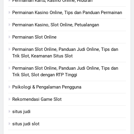
Permainan Kartu, Kasino Online, Hiburan
Permainan Kasino Online, Tips dan Panduan Permainan
Permainan Kasino, Slot Online, Petualangan
Permainan Slot Online
Permainan Slot Online, Panduan Judi Online, Tips dan
Trik Slot, Keamanan Situs Slot
Permainan Slot Online, Panduan Judi Online, Tips dan
Trik Slot, Slot dengan RTP Tinggi
Psikologi & Pengalaman Pengguna
Rekomendasi Game Slot
situs judi
situs judi slot