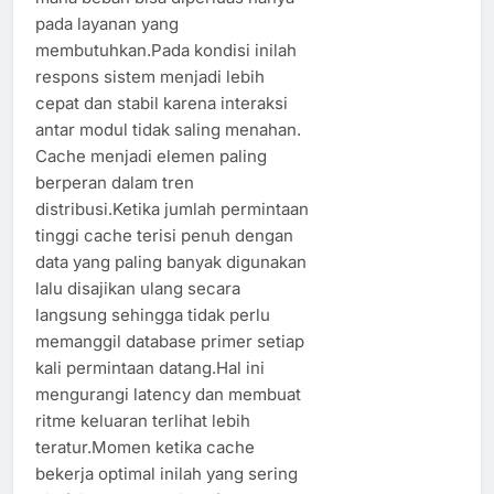
pada layanan yang
membutuhkan.Pada kondisi inilah
respons sistem menjadi lebih
cepat dan stabil karena interaksi
antar modul tidak saling menahan.
Cache menjadi elemen paling
berperan dalam tren
distribusi.Ketika jumlah permintaan
tinggi cache terisi penuh dengan
data yang paling banyak digunakan
lalu disajikan ulang secara
langsung sehingga tidak perlu
memanggil database primer setiap
kali permintaan datang.Hal ini
mengurangi latency dan membuat
ritme keluaran terlihat lebih
teratur.Momen ketika cache
bekerja optimal inilah yang sering