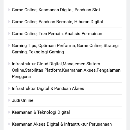
Game Online, Keamanan Digital, Panduan Slot
Game Online, Panduan Bermain, Hiburan Digital
Game Online, Tren Pemain, Analisis Permainan
Gaming Tips, Optimasi Performa, Game Online, Strategi
Gaming, Teknologi Gaming
Infrastruktur Cloud Digital,Manajemen Sistem
Online,Stabilitas Platform,Keamanan Akses,Pengalaman
Pengguna
Infrastruktur Digital & Panduan Akses
Judi Online
Keamanan & Teknologi Digital
Keamanan Akses Digital & Infrastruktur Perusahaan