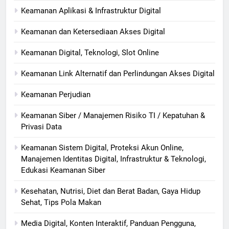
Keamanan Aplikasi & Infrastruktur Digital
Keamanan dan Ketersediaan Akses Digital
Keamanan Digital, Teknologi, Slot Online
Keamanan Link Alternatif dan Perlindungan Akses Digital
Keamanan Perjudian
Keamanan Siber / Manajemen Risiko TI / Kepatuhan &
Privasi Data
Keamanan Sistem Digital, Proteksi Akun Online,
Manajemen Identitas Digital, Infrastruktur & Teknologi,
Edukasi Keamanan Siber
Kesehatan, Nutrisi, Diet dan Berat Badan, Gaya Hidup
Sehat, Tips Pola Makan
Media Digital, Konten Interaktif, Panduan Pengguna,