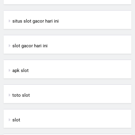
situs slot gacor hari ini
slot gacor hari ini
apk slot
toto slot
slot