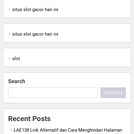
situs slot gacor hari ini
situs slot gacor hari ini
slot
Search
SEARCH
Recent Posts
LAE138 Link Alternatif dan Cara Menghindari Halaman