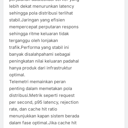
lebih dekat menurunkan latency
sehingga pola distribusi terlihat
stabil.Jaringan yang efisien
mempercepat perputaran respons
sehingga ritme keluaran tidak
terganggu oleh lonjakan
trafik.Performa yang stabil ini
banyak disalahpahami sebagai
peningkatan nilai keluaran padahal
hanya produk dari infrastruktur
optimal.
Telemetri memainkan peran
penting dalam memetakan pola
distribusi.Metrik seperti request
per second, p95 latency, rejection
rate, dan cache hit ratio
menunjukkan kapan sistem berada
dalam fase optimal.Jika cache hit