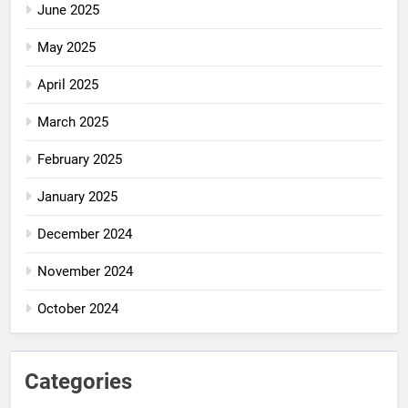
June 2025
May 2025
April 2025
March 2025
February 2025
January 2025
December 2024
November 2024
October 2024
Categories