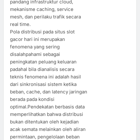
pandang infrastruktur cloud,
mekanisme caching, service
mesh, dan perilaku trafik secara
real time.
Pola distribusi pada situs slot
gacor hari ini merupakan
fenomena yang sering
disalahpahami sebagai
peningkatan peluang keluaran
padahal bila dianalisis secara
teknis fenomena ini adalah hasil
dari sinkronisasi sistem ketika
beban, cache, dan latency jaringan
berada pada kondisi
optimal.Pendekatan berbasis data
memperlihatkan bahwa distribusi
bukan ditentukan oleh kejadian
acak semata melainkan oleh aliran
permintaan, pengelolaan beban