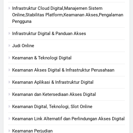
Infrastruktur Cloud Digital,Manajemen Sistem
Online,Stabilitas Platform,Keamanan Akses,Pengalaman
Pengguna
Infrastruktur Digital & Panduan Akses
Judi Online
Keamanan & Teknologi Digital
Keamanan Akses Digital & Infrastruktur Perusahaan
Keamanan Aplikasi & Infrastruktur Digital
Keamanan dan Ketersediaan Akses Digital
Keamanan Digital, Teknologi, Slot Online
Keamanan Link Alternatif dan Perlindungan Akses Digital
Keamanan Perjudian