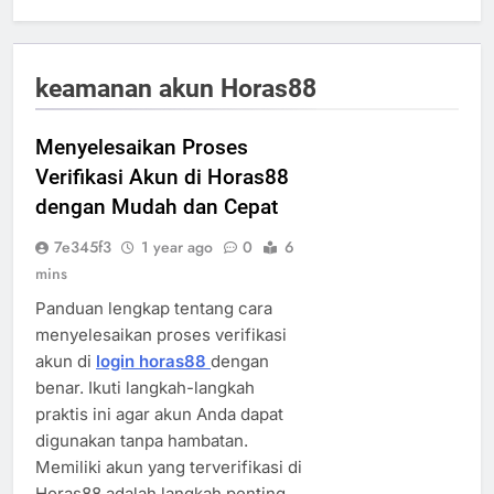
keamanan akun Horas88
Menyelesaikan Proses
Verifikasi Akun di Horas88
dengan Mudah dan Cepat
7e345f3
1 year ago
0
6
mins
Panduan lengkap tentang cara
menyelesaikan proses verifikasi
akun di
login horas88
dengan
benar. Ikuti langkah-langkah
praktis ini agar akun Anda dapat
digunakan tanpa hambatan.
Memiliki akun yang terverifikasi di
Horas88 adalah langkah penting