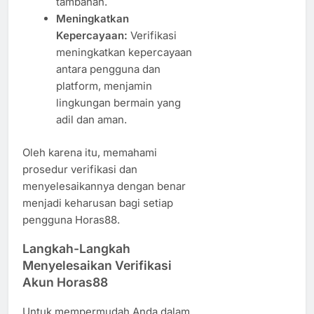
tambahan.
Meningkatkan
Kepercayaan:
Verifikasi
meningkatkan kepercayaan
antara pengguna dan
platform, menjamin
lingkungan bermain yang
adil dan aman.
Oleh karena itu, memahami
prosedur verifikasi dan
menyelesaikannya dengan benar
menjadi keharusan bagi setiap
pengguna Horas88.
Langkah-Langkah
Menyelesaikan Verifikasi
Akun Horas88
Untuk mempermudah Anda dalam