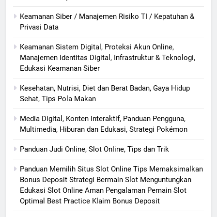
Keamanan Siber / Manajemen Risiko TI / Kepatuhan &
Privasi Data
Keamanan Sistem Digital, Proteksi Akun Online,
Manajemen Identitas Digital, Infrastruktur & Teknologi,
Edukasi Keamanan Siber
Kesehatan, Nutrisi, Diet dan Berat Badan, Gaya Hidup
Sehat, Tips Pola Makan
Media Digital, Konten Interaktif, Panduan Pengguna,
Multimedia, Hiburan dan Edukasi, Strategi Pokémon
Panduan Judi Online, Slot Online, Tips dan Trik
Panduan Memilih Situs Slot Online Tips Memaksimalkan
Bonus Deposit Strategi Bermain Slot Menguntungkan
Edukasi Slot Online Aman Pengalaman Pemain Slot
Optimal Best Practice Klaim Bonus Deposit