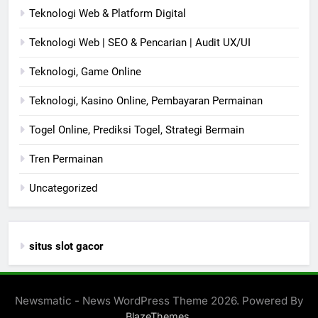
Teknologi Web & Platform Digital
Teknologi Web | SEO & Pencarian | Audit UX/UI
Teknologi, Game Online
Teknologi, Kasino Online, Pembayaran Permainan
Togel Online, Prediksi Togel, Strategi Bermain
Tren Permainan
Uncategorized
situs slot gacor
Newsmatic - News WordPress Theme 2026. Powered By
.
BlazeThemes