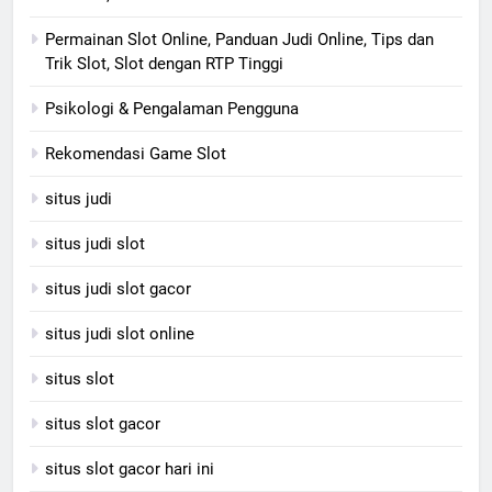
Permainan Slot Online, Panduan Judi Online, Tips dan
Trik Slot, Slot dengan RTP Tinggi
Psikologi & Pengalaman Pengguna
Rekomendasi Game Slot
situs judi
situs judi slot
situs judi slot gacor
situs judi slot online
situs slot
situs slot gacor
situs slot gacor hari ini