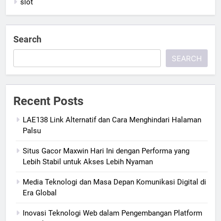
slot
Search
SEARCH
Recent Posts
LAE138 Link Alternatif dan Cara Menghindari Halaman
Palsu
Situs Gacor Maxwin Hari Ini dengan Performa yang
Lebih Stabil untuk Akses Lebih Nyaman
Media Teknologi dan Masa Depan Komunikasi Digital di
Era Global
Inovasi Teknologi Web dalam Pengembangan Platform