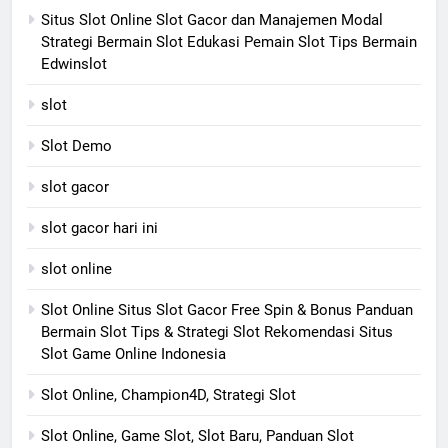
Situs Slot Online Slot Gacor dan Manajemen Modal
Strategi Bermain Slot Edukasi Pemain Slot Tips Bermain
Edwinslot
slot
Slot Demo
slot gacor
slot gacor hari ini
slot online
Slot Online Situs Slot Gacor Free Spin & Bonus Panduan
Bermain Slot Tips & Strategi Slot Rekomendasi Situs
Slot Game Online Indonesia
Slot Online, Champion4D, Strategi Slot
Slot Online, Game Slot, Slot Baru, Panduan Slot