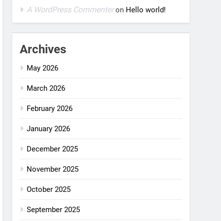
A WordPress Commenter
on
Hello world!
Archives
May 2026
March 2026
February 2026
January 2026
December 2025
November 2025
October 2025
September 2025