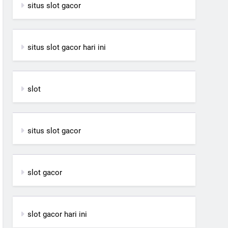
situs slot gacor
situs slot gacor hari ini
slot
situs slot gacor
slot gacor
slot gacor hari ini