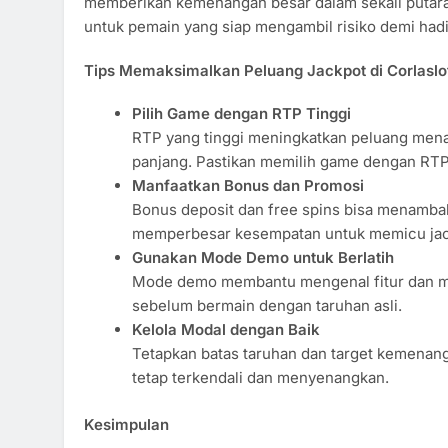
memberikan kemenangan besar dalam sekali putara
untuk pemain yang siap mengambil risiko demi hadi
Tips Memaksimalkan Peluang Jackpot di Corlaslo
Pilih Game dengan RTP Tinggi
RTP yang tinggi meningkatkan peluang men
panjang. Pastikan memilih game dengan RT
Manfaatkan Bonus dan Promosi
Bonus deposit dan free spins bisa menamba
memperbesar kesempatan untuk memicu jac
Gunakan Mode Demo untuk Berlatih
Mode demo membantu mengenal fitur dan 
sebelum bermain dengan taruhan asli.
Kelola Modal dengan Baik
Tetapkan batas taruhan dan target kemenan
tetap terkendali dan menyenangkan.
Kesimpulan