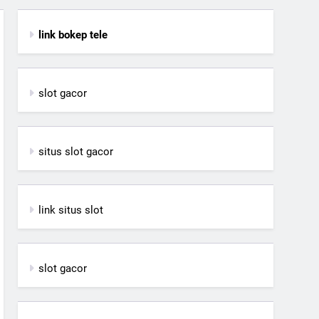
link bokep tele
slot gacor
situs slot gacor
link situs slot
slot gacor