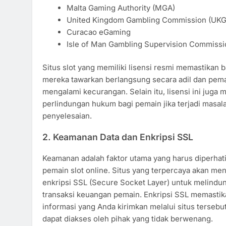
Malta Gaming Authority (MGA)
United Kingdom Gambling Commission (UK
Curacao eGaming
Isle of Man Gambling Supervision Commissi
Situs slot yang memiliki lisensi resmi memastikan
mereka tawarkan berlangsung secara adil dan pema
mengalami kecurangan. Selain itu, lisensi ini juga
perlindungan hukum bagi pemain jika terjadi masa
penyelesaian.
2.
Keamanan Data dan Enkripsi SSL
Keamanan adalah faktor utama yang harus diperhati
pemain slot online. Situs yang terpercaya akan me
enkripsi SSL (Secure Socket Layer) untuk melindun
transaksi keuangan pemain. Enkripsi SSL memasti
informasi yang Anda kirimkan melalui situs tersebu
dapat diakses oleh pihak yang tidak berwenang.