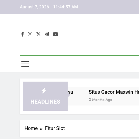
Skip
August 7, 2026
11:44:58 AM
to
content
Eve
Events Wi
ndari Halaman Palsu
Situs Gacor Maxwin Hari Ini denga
3 Months Ago
HEADLINES
Home
Fitur Slot