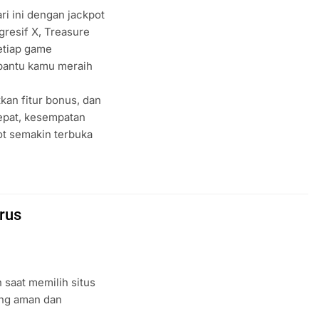
ri ini dengan jackpot
gresif X, Treasure
etiap game
bantu kamu meraih
kan fitur bonus, dan
tepat, kesempatan
ot semakin terbuka
arus
 saat memilih situs
yang aman dan