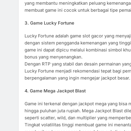
yang membantu meningkatkan peluang kemenangan.
membuat game ini cocok untuk berbagai tipe pemai
3. Game Lucky Fortune
Lucky Fortune adalah game slot gacor yang menyaji
dengan sistem pengganda kemenangan yang tinggi. 
game ini dapat dipicu melalui kombinasi simbol kh
bonus yang menyenangkan.
Dengan RTP yang stabil dan desain permainan yan
Lucky Fortune menjadi rekomendasi tepat bagi p
berpengalaman yang ingin mengejar jackpot besar.
4. Game Mega Jackpot Blast
Game ini terkenal dengan jackpot mega yang bisa
hingga puluhan juta rupiah. Mega Jackpot Blast dil
seperti scatter, wild, dan multiplier yang memper
Tingkat volatilitas tinggi membuat game ini menant