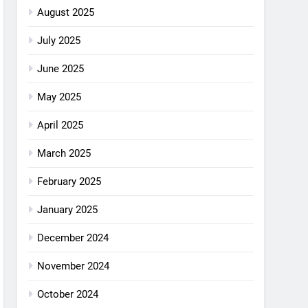
August 2025
July 2025
June 2025
May 2025
April 2025
March 2025
February 2025
January 2025
December 2024
November 2024
October 2024