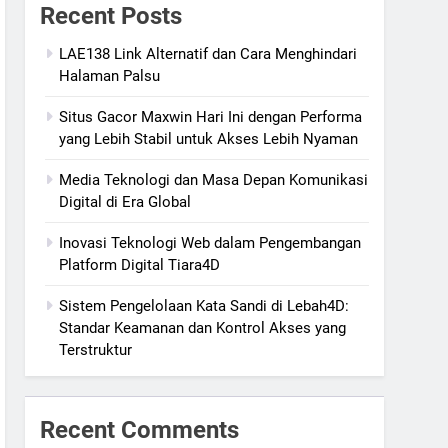
Recent Posts
LAE138 Link Alternatif dan Cara Menghindari
Halaman Palsu
Situs Gacor Maxwin Hari Ini dengan Performa
yang Lebih Stabil untuk Akses Lebih Nyaman
Media Teknologi dan Masa Depan Komunikasi
Digital di Era Global
Inovasi Teknologi Web dalam Pengembangan
Platform Digital Tiara4D
Sistem Pengelolaan Kata Sandi di Lebah4D:
Standar Keamanan dan Kontrol Akses yang
Terstruktur
Recent Comments