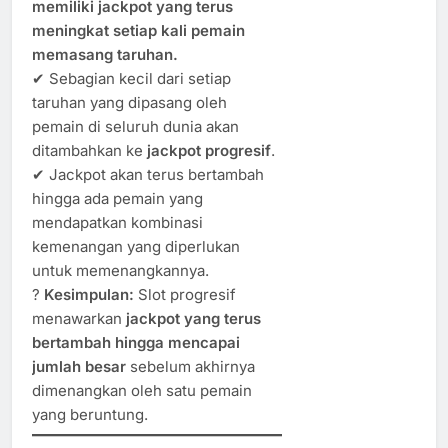
memiliki jackpot yang terus
meningkat setiap kali pemain
memasang taruhan.
✔ Sebagian kecil dari setiap
taruhan yang dipasang oleh
pemain di seluruh dunia akan
ditambahkan ke
jackpot progresif
.
✔ Jackpot akan terus bertambah
hingga ada pemain yang
mendapatkan kombinasi
kemenangan yang diperlukan
untuk memenangkannya.
?
Kesimpulan:
Slot progresif
menawarkan
jackpot yang terus
bertambah hingga mencapai
jumlah besar
sebelum akhirnya
dimenangkan oleh satu pemain
yang beruntung.