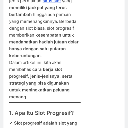
jenis permainan
situs slot
yang
memiliki jackpot yang terus
bertambah
hingga ada pemain
yang memenangkannya. Berbeda
dengan slot biasa, slot progresif
memberikan
kesempatan untuk
mendapatkan hadiah jutaan dolar
hanya dengan satu putaran
keberuntungan
.
Dalam artikel ini, kita akan
membahas
cara kerja slot
progresif, jenis-jenisnya, serta
strategi yang bisa digunakan
untuk meningkatkan peluang
menang
.
1. Apa Itu Slot Progresif?
✔
Slot progresif adalah slot yang