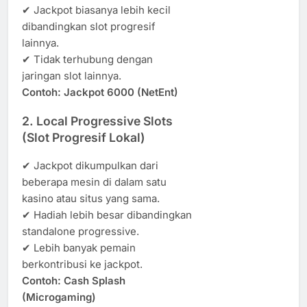
✔ Jackpot biasanya lebih kecil
dibandingkan slot progresif
lainnya.
✔ Tidak terhubung dengan
jaringan slot lainnya.
Contoh:
Jackpot 6000 (NetEnt)
2. Local Progressive Slots
(Slot Progresif Lokal)
✔ Jackpot dikumpulkan dari
beberapa mesin di dalam satu
kasino atau situs yang sama.
✔ Hadiah lebih besar dibandingkan
standalone progressive.
✔ Lebih banyak pemain
berkontribusi ke jackpot.
Contoh:
Cash Splash
(Microgaming)