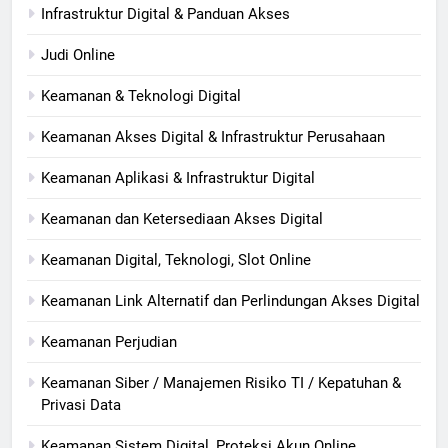
Infrastruktur Digital & Panduan Akses
Judi Online
Keamanan & Teknologi Digital
Keamanan Akses Digital & Infrastruktur Perusahaan
Keamanan Aplikasi & Infrastruktur Digital
Keamanan dan Ketersediaan Akses Digital
Keamanan Digital, Teknologi, Slot Online
Keamanan Link Alternatif dan Perlindungan Akses Digital
Keamanan Perjudian
Keamanan Siber / Manajemen Risiko TI / Kepatuhan &
Privasi Data
Keamanan Sistem Digital, Proteksi Akun Online,