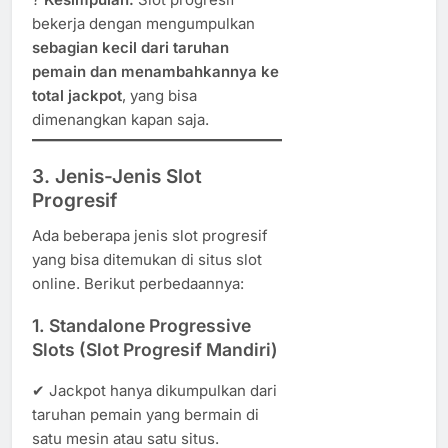
bekerja dengan mengumpulkan
sebagian kecil dari taruhan
pemain dan menambahkannya ke
total jackpot
, yang bisa
dimenangkan kapan saja.
3. Jenis-Jenis Slot
Progresif
Ada beberapa jenis slot progresif
yang bisa ditemukan di situs slot
online. Berikut perbedaannya:
1. Standalone Progressive
Slots (Slot Progresif Mandiri)
✔ Jackpot hanya dikumpulkan dari
taruhan pemain yang bermain di
satu mesin atau satu situs.