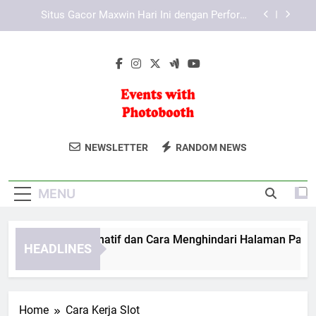
Skip
Media Teknologi dan Masa Depan Komunikasi
to
Digital di Era Global
content
Inovasi Teknologi Web dalam Pengembangan
Platform Digital Tiara4D
LAE138 Link Alternatif dan Cara Menghindari
Halaman Palsu
Situs Gacor Maxwin Hari Ini dengan Performa
yang Lebih Stabil untuk Akses Lebih Nyaman
Events With
Events With Photobooth Menyediakan
Media Teknologi dan Masa Depan Komunikasi
NEWSLETTER
RANDOM NEWS
Digital di Era Global
Photobooth
Layanan Fotobooth Berkualitas Untuk
Inovasi Teknologi Web dalam Pengembangan
Membuat Acara Anda Semakin
Platform Digital Tiara4D
MENU
Berkesan.
E138 Link Alternatif dan Cara Menghindari Halaman Palsu
HEADLINES
onths Ago
Home
Cara Kerja Slot