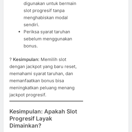
digunakan untuk bermain
slot progresif tanpa
menghabiskan modal
sendiri.
Periksa syarat taruhan
sebelum menggunakan
bonus.
?
Kesimpulan:
Memilih slot
dengan jackpot yang baru reset,
memahami syarat taruhan, dan
memanfaatkan bonus bisa
meningkatkan peluang menang
jackpot progresif.
Kesimpulan: Apakah Slot
Progresif Layak
Dimainkan?