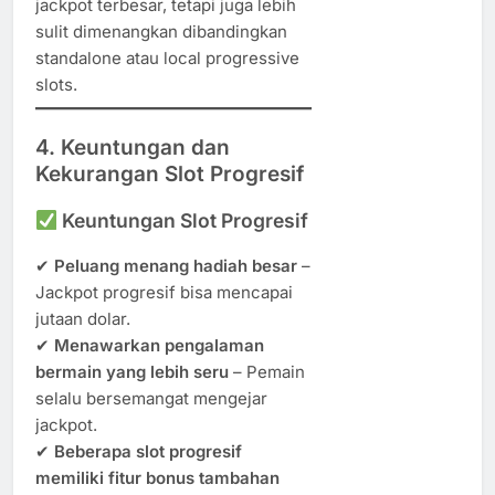
jackpot terbesar, tetapi juga lebih
sulit dimenangkan dibandingkan
standalone atau local progressive
slots.
4. Keuntungan dan
Kekurangan Slot Progresif
Keuntungan Slot Progresif
✔
Peluang menang hadiah besar
–
Jackpot progresif bisa mencapai
jutaan dolar.
✔
Menawarkan pengalaman
bermain yang lebih seru
– Pemain
selalu bersemangat mengejar
jackpot.
✔
Beberapa slot progresif
memiliki fitur bonus tambahan