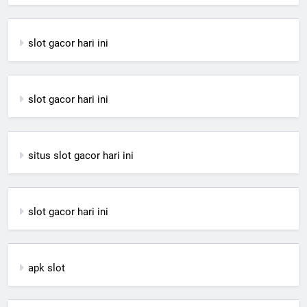
slot gacor hari ini
slot gacor hari ini
situs slot gacor hari ini
slot gacor hari ini
apk slot