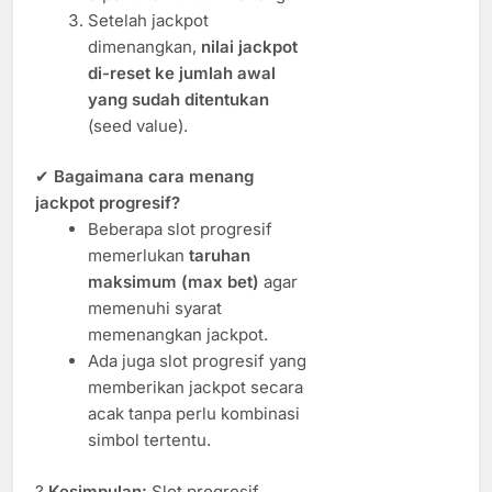
Setelah jackpot
dimenangkan,
nilai jackpot
di-reset ke jumlah awal
yang sudah ditentukan
(seed value).
✔
Bagaimana cara menang
jackpot progresif?
Beberapa slot progresif
memerlukan
taruhan
maksimum (max bet)
agar
memenuhi syarat
memenangkan jackpot.
Ada juga slot progresif yang
memberikan jackpot secara
acak tanpa perlu kombinasi
simbol tertentu.
?
Kesimpulan:
Slot progresif