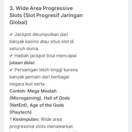
3. Wide Area Progressive
Slots (Slot Progresif Jaringan
Global)
✔ Jackpot dikumpulkan dari
banyak kasino atau situs slot di
seluruh dunia.
✔ Hadiah jackpot bisa mencapai
jutaan dolar
.
✔ Persaingan lebih tinggi karena
banyak pemain dari berbagai
negara ikut serta.
Contoh:
Mega Moolah
(Microgaming), Hall of Gods
(NetEnt), Age of the Gods
(Playtech)
?
Kesimpulan:
Wide area
progressive slots menawarkan