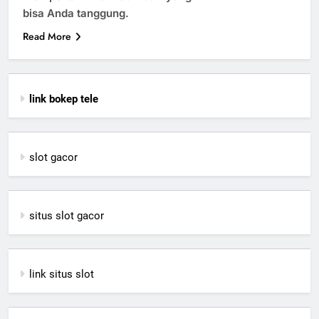
bisa Anda tanggung.
Read More
link bokep tele
slot gacor
situs slot gacor
link situs slot