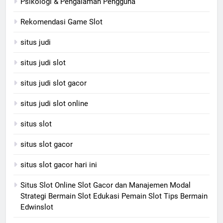
Psikologi & Pengalaman Pengguna
Rekomendasi Game Slot
situs judi
situs judi slot
situs judi slot gacor
situs judi slot online
situs slot
situs slot gacor
situs slot gacor hari ini
Situs Slot Online Slot Gacor dan Manajemen Modal
Strategi Bermain Slot Edukasi Pemain Slot Tips Bermain
Edwinslot