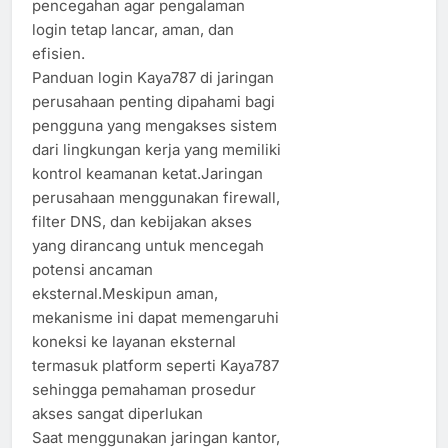
pencegahan agar pengalaman
login tetap lancar, aman, dan
efisien.
Panduan login Kaya787 di jaringan
perusahaan penting dipahami bagi
pengguna yang mengakses sistem
dari lingkungan kerja yang memiliki
kontrol keamanan ketat.Jaringan
perusahaan menggunakan firewall,
filter DNS, dan kebijakan akses
yang dirancang untuk mencegah
potensi ancaman
eksternal.Meskipun aman,
mekanisme ini dapat memengaruhi
koneksi ke layanan eksternal
termasuk platform seperti Kaya787
sehingga pemahaman prosedur
akses sangat diperlukan
Saat menggunakan jaringan kantor,