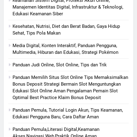
Keamanan Sistem Digital, Proteksi Akun Online,
Manajemen Identitas Digital, Infrastruktur & Teknologi,
Edukasi Keamanan Siber
Kesehatan, Nutrisi, Diet dan Berat Badan, Gaya Hidup
Sehat, Tips Pola Makan
Media Digital, Konten Interaktif, Panduan Pengguna,
Multimedia, Hiburan dan Edukasi, Strategi Pokémon
Panduan Judi Online, Slot Online, Tips dan Trik
Panduan Memilih Situs Slot Online Tips Memaksimalkan
Bonus Deposit Strategi Bermain Slot Menguntungkan
Edukasi Slot Online Aman Pengalaman Pemain Slot
Optimal Best Practice Klaim Bonus Deposit
Panduan Pemula, Tutorial Login Akun, Tips Keamanan,
Edukasi Pengguna Baru, Cara Daftar Aman
Panduan Pemula,Literasi Digital,Keamanan
Akses,Navigasi Web,Praktik Online Aman