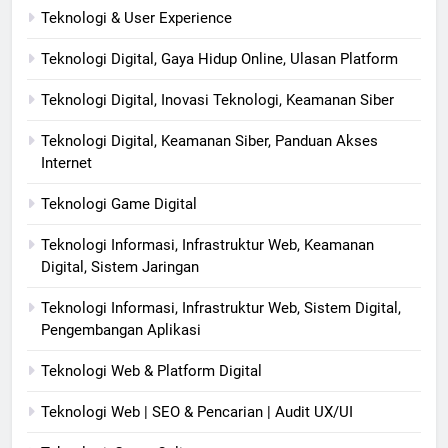
Teknologi & User Experience
Teknologi Digital, Gaya Hidup Online, Ulasan Platform
Teknologi Digital, Inovasi Teknologi, Keamanan Siber
Teknologi Digital, Keamanan Siber, Panduan Akses
Internet
Teknologi Game Digital
Teknologi Informasi, Infrastruktur Web, Keamanan
Digital, Sistem Jaringan
Teknologi Informasi, Infrastruktur Web, Sistem Digital,
Pengembangan Aplikasi
Teknologi Web & Platform Digital
Teknologi Web | SEO & Pencarian | Audit UX/UI