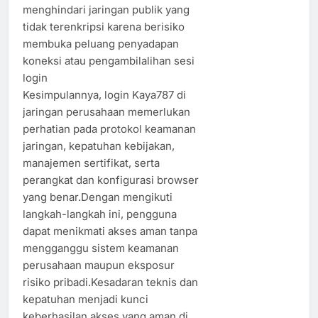
menghindari jaringan publik yang
tidak terenkripsi karena berisiko
membuka peluang penyadapan
koneksi atau pengambilalihan sesi
login
Kesimpulannya, login Kaya787 di
jaringan perusahaan memerlukan
perhatian pada protokol keamanan
jaringan, kepatuhan kebijakan,
manajemen sertifikat, serta
perangkat dan konfigurasi browser
yang benar.Dengan mengikuti
langkah-langkah ini, pengguna
dapat menikmati akses aman tanpa
mengganggu sistem keamanan
perusahaan maupun eksposur
risiko pribadi.Kesadaran teknis dan
kepatuhan menjadi kunci
keberhasilan akses yang aman di