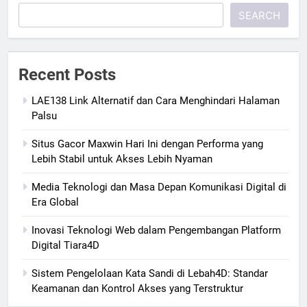
SEARCH
Recent Posts
LAE138 Link Alternatif dan Cara Menghindari Halaman
Palsu
Situs Gacor Maxwin Hari Ini dengan Performa yang
Lebih Stabil untuk Akses Lebih Nyaman
Media Teknologi dan Masa Depan Komunikasi Digital di
Era Global
Inovasi Teknologi Web dalam Pengembangan Platform
Digital Tiara4D
Sistem Pengelolaan Kata Sandi di Lebah4D: Standar
Keamanan dan Kontrol Akses yang Terstruktur