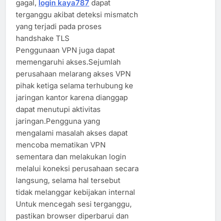
gagal,
login kaya787
dapat
terganggu akibat deteksi mismatch
yang terjadi pada proses
handshake TLS
Penggunaan VPN juga dapat
memengaruhi akses.Sejumlah
perusahaan melarang akses VPN
pihak ketiga selama terhubung ke
jaringan kantor karena dianggap
dapat menutupi aktivitas
jaringan.Pengguna yang
mengalami masalah akses dapat
mencoba mematikan VPN
sementara dan melakukan login
melalui koneksi perusahaan secara
langsung, selama hal tersebut
tidak melanggar kebijakan internal
Untuk mencegah sesi terganggu,
pastikan browser diperbarui dan