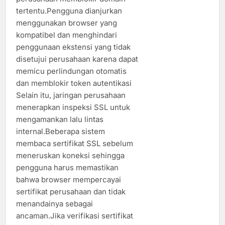
tertentu.Pengguna dianjurkan
menggunakan browser yang
kompatibel dan menghindari
penggunaan ekstensi yang tidak
disetujui perusahaan karena dapat
memicu perlindungan otomatis
dan memblokir token autentikasi
Selain itu, jaringan perusahaan
menerapkan inspeksi SSL untuk
mengamankan lalu lintas
internal.Beberapa sistem
membaca sertifikat SSL sebelum
meneruskan koneksi sehingga
pengguna harus memastikan
bahwa browser mempercayai
sertifikat perusahaan dan tidak
menandainya sebagai
ancaman.Jika verifikasi sertifikat