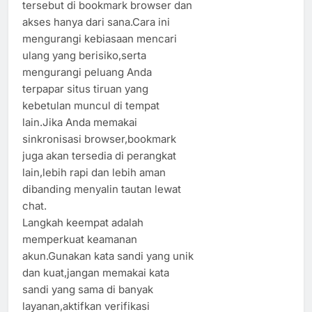
tersebut di bookmark browser dan
akses hanya dari sana.Cara ini
mengurangi kebiasaan mencari
ulang yang berisiko,serta
mengurangi peluang Anda
terpapar situs tiruan yang
kebetulan muncul di tempat
lain.Jika Anda memakai
sinkronisasi browser,bookmark
juga akan tersedia di perangkat
lain,lebih rapi dan lebih aman
dibanding menyalin tautan lewat
chat.
Langkah keempat adalah
memperkuat keamanan
akun.Gunakan kata sandi yang unik
dan kuat,jangan memakai kata
sandi yang sama di banyak
layanan,aktifkan verifikasi