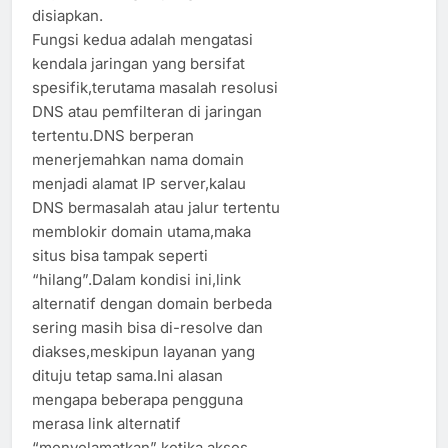
disiapkan.
Fungsi kedua adalah mengatasi
kendala jaringan yang bersifat
spesifik,terutama masalah resolusi
DNS atau pemfilteran di jaringan
tertentu.DNS berperan
menerjemahkan nama domain
menjadi alamat IP server,kalau
DNS bermasalah atau jalur tertentu
memblokir domain utama,maka
situs bisa tampak seperti
“hilang”.Dalam kondisi ini,link
alternatif dengan domain berbeda
sering masih bisa di-resolve dan
diakses,meskipun layanan yang
dituju tetap sama.Ini alasan
mengapa beberapa pengguna
merasa link alternatif
“menyelamatkan” ketika akses