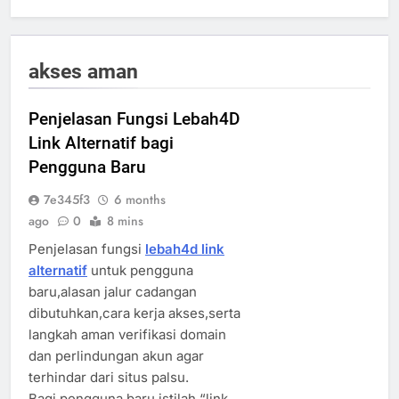
akses aman
Penjelasan Fungsi Lebah4D
Link Alternatif bagi
Pengguna Baru
7e345f3
6 months
ago
0
8 mins
Penjelasan fungsi
lebah4d link
alternatif
untuk pengguna
baru,alasan jalur cadangan
dibutuhkan,cara kerja akses,serta
langkah aman verifikasi domain
dan perlindungan akun agar
terhindar dari situs palsu.
Bagi pengguna baru,istilah “link