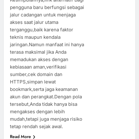
pengguna baru berfungsi sebagai
jalur cadangan untuk menjaga
akses saat jalur utama
terganggu,baik karena faktor
teknis maupun kendala
jaringan.Namun manfaat ini hanya
terasa maksimal jika Anda
memadukan akses dengan
kebiasaan aman,verifikasi
sumber,cek domain dan
HTTPS,simpan lewat
bookmark,serta jaga keamanan
akun dan perangkat.Dengan pola
tersebut,Anda tidak hanya bisa
mengakses dengan lebih
mudah,tetapi juga menjaga risiko
tetap rendah sejak awal.
Read More