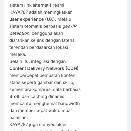
sistem link alternatif resmi
KAYA787 adalah meningkatkan
user experience (UX)
. Melalui
sistem otomatis berbasis
geo-IP
detection
, pengguna akan
diarahkan ke link dengan latensi
terendah berdasarkan lokasi
mereka.
Selain itu, integrasi dengan
Content Delivery Network (CDN)
mempercepat pemuatan konten
statis seperti gambar dan skrip,
sementara kompresi data berbasis
Brotli
dan caching dinamis
membantu menghemat bandwidth
dan mempercepat waktu muat
halaman.
KAYA787 juga menyediakan