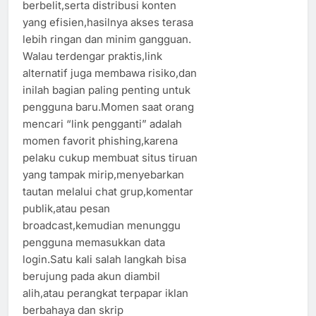
berbelit,serta distribusi konten
yang efisien,hasilnya akses terasa
lebih ringan dan minim gangguan.
Walau terdengar praktis,link
alternatif juga membawa risiko,dan
inilah bagian paling penting untuk
pengguna baru.Momen saat orang
mencari “link pengganti” adalah
momen favorit phishing,karena
pelaku cukup membuat situs tiruan
yang tampak mirip,menyebarkan
tautan melalui chat grup,komentar
publik,atau pesan
broadcast,kemudian menunggu
pengguna memasukkan data
login.Satu kali salah langkah bisa
berujung pada akun diambil
alih,atau perangkat terpapar iklan
berbahaya dan skrip