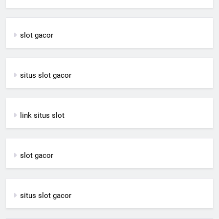
slot gacor
situs slot gacor
link situs slot
slot gacor
situs slot gacor