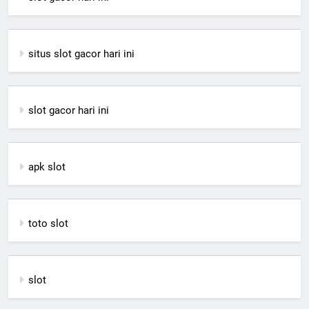
situs slot gacor hari ini
slot gacor hari ini
apk slot
toto slot
slot