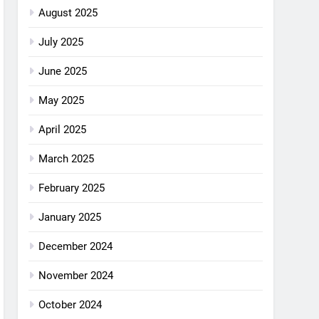
August 2025
July 2025
June 2025
May 2025
April 2025
March 2025
February 2025
January 2025
December 2024
November 2024
October 2024