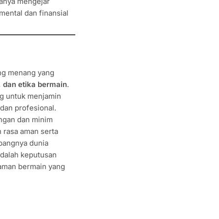
hanya mengejar
mental dan finansial
ang menang yang
 dan etika bermain
.
ang untuk menjamin
dan profesional.
ngan dan minim
n rasa aman serta
bangnya dunia
 adalah keputusan
laman bermain yang