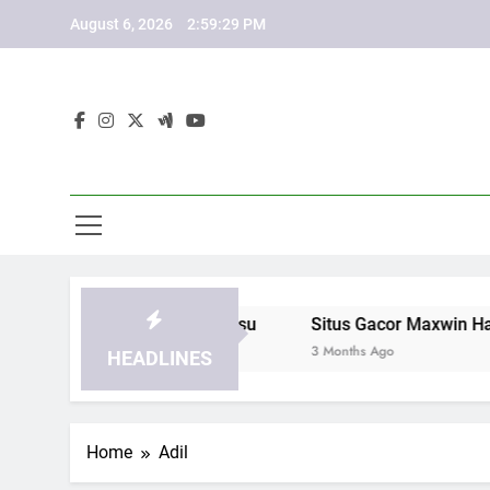
Skip
August 6, 2026
2:59:30 PM
to
content
Eve
Events Wi
ndari Halaman Palsu
Situs Gacor Maxwin Hari Ini denga
3 Months Ago
HEADLINES
Home
Adil