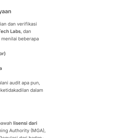
ayaan
ian dan verifikasi
Tech Labs
, dan
i menilai beberapa
or)
a
lani audit apa pun,
ketidakadilan dalam
 bawah
lisensi dari
ing Authority (MGA),
egulasi dari badan-