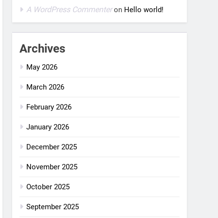
A WordPress Commenter
on
Hello world!
Archives
May 2026
March 2026
February 2026
January 2026
December 2025
November 2025
October 2025
September 2025