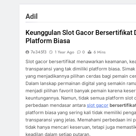
Adil
Keunggulan Slot Gacor Bersertifikat 
Platform Biasa
7e345f3
1 Year Ago
0
6 Mins
Slot gacor bersertifikat menawarkan keamanan, kea
transparansi yang tak dimiliki platform biasa. Sim
yang menjadikannya pilihan cerdas bagi pemain ce
Dalam lanskap permainan digital yang semakin ram
menjadi pilihan favorit banyak pemain karena kese
keuntungannya. Namun, tidak semua platform slot d
perbedaan mendasar antara
slot gacor
bersertifika
platform biasa yang sering kali tidak memiliki peng
transparansi yang jelas. Memahami perbedaan ini 
tidak hanya mencari keseruan, tetapi juga memast
keadilan dalam setiap putaran.