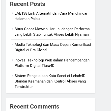
Recent Posts
LAE138 Link Alternatif dan Cara Menghindari
Halaman Palsu
Situs Gacor Maxwin Hari Ini dengan Performa
yang Lebih Stabil untuk Akses Lebih Nyaman
Media Teknologi dan Masa Depan Komunikasi
Digital di Era Global
Inovasi Teknologi Web dalam Pengembangan
Platform Digital Tiara4D
Sistem Pengelolaan Kata Sandi di Lebah4D:
Standar Keamanan dan Kontrol Akses yang
Terstruktur
Recent Comments