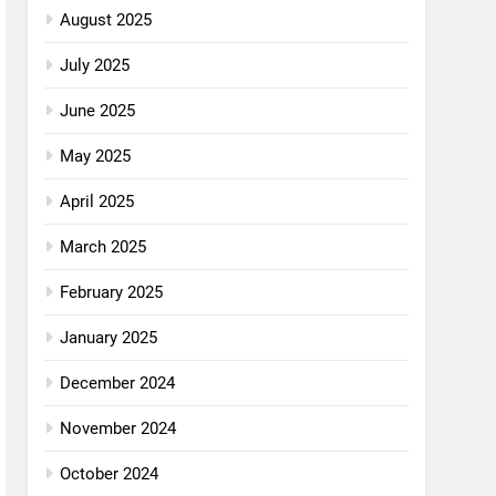
August 2025
July 2025
June 2025
May 2025
April 2025
March 2025
February 2025
January 2025
December 2024
November 2024
October 2024