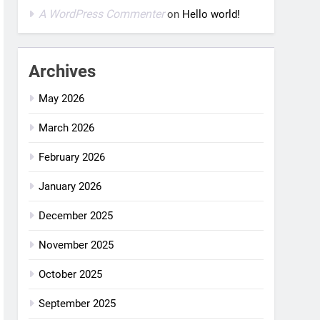
A WordPress Commenter
on
Hello world!
Archives
May 2026
March 2026
February 2026
January 2026
December 2025
November 2025
October 2025
September 2025