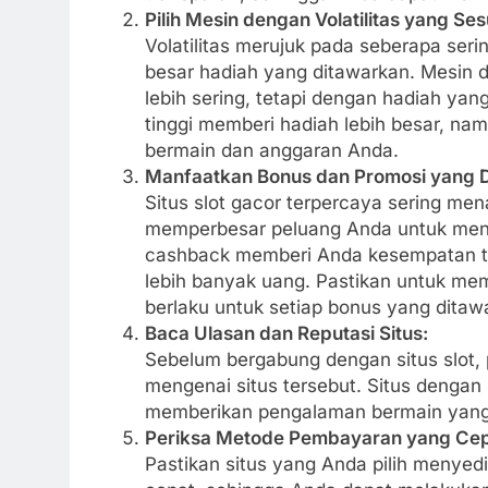
Pilih Mesin dengan Volatilitas yang Ses
Volatilitas merujuk pada seberapa se
besar hadiah yang ditawarkan. Mesin 
lebih sering, tetapi dengan hadiah yang
tinggi memberi hadiah lebih besar, nam
bermain dan anggaran Anda.
Manfaatkan Bonus dan Promosi yang D
Situs slot gacor terpercaya sering me
memperbesar peluang Anda untuk menan
cashback memberi Anda kesempatan t
lebih banyak uang. Pastikan untuk m
berlaku untuk setiap bonus yang ditaw
Baca Ulasan dan Reputasi Situs:
Sebelum bergabung dengan situs slot, 
mengenai situs tersebut. Situs dengan 
memberikan pengalaman bermain yan
Periksa Metode Pembayaran yang Cep
Pastikan situs yang Anda pilih meny