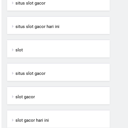
situs slot gacor
situs slot gacor hari ini
slot
situs slot gacor
slot gacor
slot gacor hari ini