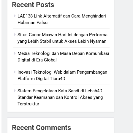
Recent Posts
LAE138 Link Alternatif dan Cara Menghindari
Halaman Palsu
Situs Gacor Maxwin Hari Ini dengan Performa
yang Lebih Stabil untuk Akses Lebih Nyaman
Media Teknologi dan Masa Depan Komunikasi
Digital di Era Global
Inovasi Teknologi Web dalam Pengembangan
Platform Digital Tiara4D
Sistem Pengelolaan Kata Sandi di Lebah4D:
Standar Keamanan dan Kontrol Akses yang
Terstruktur
Recent Comments