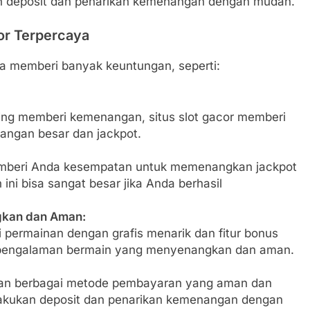
n deposit dan penarikan kemenangan dengan mudah.
or Terpercaya
ya memberi banyak keuntungan, seperti:
ing memberi kemenangan, situs slot gacor memberi
ngan besar dan jackpot.
emberi Anda kesempatan untuk memenangkan jackpot
ini bisa sangat besar jika Anda berhasil
kan dan Aman:
 permainan dengan grafis menarik dan fitur bonus
pengalaman bermain yang menyenangkan dan aman.
akan berbagai metode pembayaran yang aman dan
akukan deposit dan penarikan kemenangan dengan