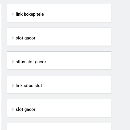
link bokep tele
slot gacor
situs slot gacor
link situs slot
slot gacor