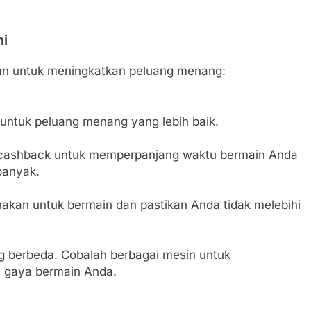
ni
kan untuk meningkatkan peluang menang:
 untuk peluang menang yang lebih baik.
n cashback untuk memperpanjang waktu bermain Anda
banyak.
kan untuk bermain dan pastikan Anda tidak melebihi
ng berbeda. Cobalah berbagai mesin untuk
 gaya bermain Anda.