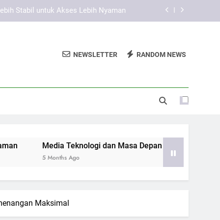
Lebih Stabil untuk Akses Lebih Nyaman
epan Komunikasi Digital di Era Global
engembangan Platform Digital Tiara4D
NEWSLETTER
RANDOM NEWS
if dan Cara Menghindari Halaman Palsu
ntuk Membuat Acara Anda Semakin Berkesan.
Lebih Stabil untuk Akses Lebih Nyaman
epan Komunikasi Digital di Era Global
engembangan Platform Digital Tiara4D
ogi dan Masa Depan Komunikasi Digital di Era Global
I
5 
 Kemenangan Maksimal