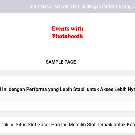
Situs Gacor Maxwin Hari Ini dengan Performa yang 
Media Teknologi dan Masa D
Inovasi Teknologi Web dalam P
nts With Photobooth
LAE138 Link Alternat
th Photobooth Menyediakan Layanan Fotobooth Berkualitas U
Situs Gacor Maxwin Hari Ini dengan Performa yang 
SAMPLE PAGE
Media Teknologi dan Masa D
Inovasi Teknologi Web dalam P
ang Lebih Stabil untuk Akses Lebih Nyaman
Media Teknol
5 Months Ago
Trik
Situs Slot Gacor Hari Ini: Memilih Slot Terbaik untuk