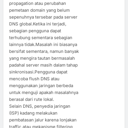
propagation atau perubahan
pemetaan domain yang belum
sepenuhnya tersebar pada server
DNS global.Ketika ini terjadi,
sebagian pengguna dapat
terhubung sementara sebagian
lainnya tidak.Masalah ini biasanya
bersifat sementara, namun banyak
yang mengira tautan bermasalah
padahal server masih dalam tahap
sinkronisasi.Pengguna dapat
mencoba flush DNS atau
menggunakan jaringan berbeda
untuk menguji apakah masalahnya
berasal dari rute lokal.
Selain DNS, penyedia jaringan
(ISP) kadang melakukan
pembatasan jalur karena lonjakan
traffic atau mekanisme filtering