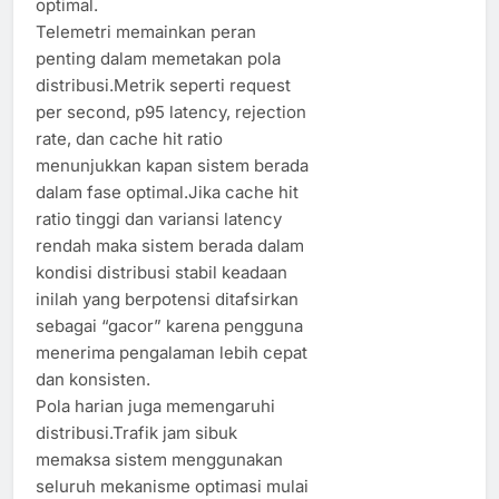
optimal.
Telemetri memainkan peran
penting dalam memetakan pola
distribusi.Metrik seperti request
per second, p95 latency, rejection
rate, dan cache hit ratio
menunjukkan kapan sistem berada
dalam fase optimal.Jika cache hit
ratio tinggi dan variansi latency
rendah maka sistem berada dalam
kondisi distribusi stabil keadaan
inilah yang berpotensi ditafsirkan
sebagai “gacor” karena pengguna
menerima pengalaman lebih cepat
dan konsisten.
Pola harian juga memengaruhi
distribusi.Trafik jam sibuk
memaksa sistem menggunakan
seluruh mekanisme optimasi mulai