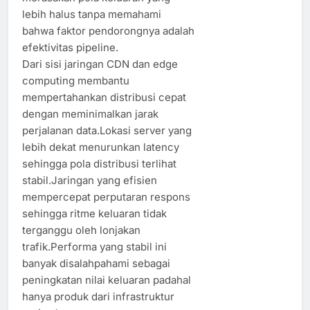
lebih halus tanpa memahami
bahwa faktor pendorongnya adalah
efektivitas pipeline.
Dari sisi jaringan CDN dan edge
computing membantu
mempertahankan distribusi cepat
dengan meminimalkan jarak
perjalanan data.Lokasi server yang
lebih dekat menurunkan latency
sehingga pola distribusi terlihat
stabil.Jaringan yang efisien
mempercepat perputaran respons
sehingga ritme keluaran tidak
terganggu oleh lonjakan
trafik.Performa yang stabil ini
banyak disalahpahami sebagai
peningkatan nilai keluaran padahal
hanya produk dari infrastruktur