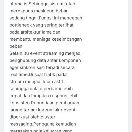
otomatis.Sehingga sistem tetap
merespons meskipun beban
sedang tinggi.Fungsi ini mencegah
bottleneck yang sering terlihat
pada arsitektur lama dan
membantu menjaga keseimbangan
beban.
Selain itu event streaming menjadi
penghubung data antar komponen
agar sinkronisasi terjadi secara
real time.Di saat trafik padat
stream menjadi lebih aktif
sehingga data diperbarui lebih
cepat dan tampilan respons lebih
konsisten.Penundaan pembaruan
jarang terjadi karena jalur event
diperkuat oleh cluster
messaging.Pengguna kemudian
merasakan pola keluaran yang