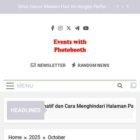
Skip
Media Teknologi dan Masa Depan Komunikasi
to
Digital di Era Global
content
Inovasi Teknologi Web dalam Pengembangan
Platform Digital Tiara4D
LAE138 Link Alternatif dan Cara Menghindari
Halaman Palsu
Situs Gacor Maxwin Hari Ini dengan Performa
yang Lebih Stabil untuk Akses Lebih Nyaman
Events With
Events With Photobooth Menyediakan
Media Teknologi dan Masa Depan Komunikasi
NEWSLETTER
RANDOM NEWS
Digital di Era Global
Photobooth
Layanan Fotobooth Berkualitas Untuk
Inovasi Teknologi Web dalam Pengembangan
Membuat Acara Anda Semakin
Platform Digital Tiara4D
MENU
Berkesan.
E138 Link Alternatif dan Cara Menghindari Halaman Palsu
HEADLINES
onths Ago
Home
2025
October