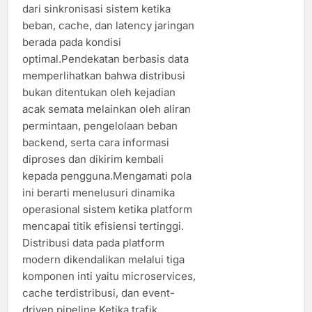
dari sinkronisasi sistem ketika
beban, cache, dan latency jaringan
berada pada kondisi
optimal.Pendekatan berbasis data
memperlihatkan bahwa distribusi
bukan ditentukan oleh kejadian
acak semata melainkan oleh aliran
permintaan, pengelolaan beban
backend, serta cara informasi
diproses dan dikirim kembali
kepada pengguna.Mengamati pola
ini berarti menelusuri dinamika
operasional sistem ketika platform
mencapai titik efisiensi tertinggi.
Distribusi data pada platform
modern dikendalikan melalui tiga
komponen inti yaitu microservices,
cache terdistribusi, dan event-
driven pipeline.Ketika trafik