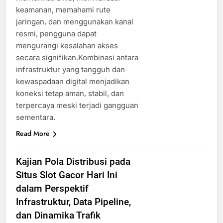
keamanan, memahami rute
jaringan, dan menggunakan kanal
resmi, pengguna dapat
mengurangi kesalahan akses
secara signifikan.Kombinasi antara
infrastruktur yang tangguh dan
kewaspadaan digital menjadikan
koneksi tetap aman, stabil, dan
terpercaya meski terjadi gangguan
sementara.
Read More
Kajian Pola Distribusi pada
Situs Slot Gacor Hari Ini
dalam Perspektif
Infrastruktur, Data Pipeline,
dan Dinamika Trafik