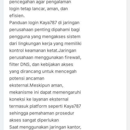
pencegahan agar pengalaman
login tetap lancar, aman, dan
efisien.
Panduan login Kaya787 di jaringan
perusahaan penting dipahami bagi
pengguna yang mengakses sistem
dari lingkungan kerja yang memiliki
kontrol keamanan ketat.Jaringan
perusahaan menggunakan firewall,
filter DNS, dan kebijakan akses
yang dirancang untuk mencegah
potensi ancaman
eksternal.Meskipun aman,
mekanisme ini dapat memengaruhi
koneksi ke layanan eksternal
termasuk platform seperti Kaya787
sehingga pemahaman prosedur
akses sangat diperlukan
Saat menggunakan jaringan kantor,