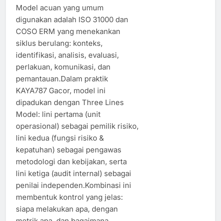
Model acuan yang umum
digunakan adalah ISO 31000 dan
COSO ERM yang menekankan
siklus berulang: konteks,
identifikasi, analisis, evaluasi,
perlakuan, komunikasi, dan
pemantauan.Dalam praktik
KAYA787 Gacor, model ini
dipadukan dengan Three Lines
Model: lini pertama (unit
operasional) sebagai pemilik risiko,
lini kedua (fungsi risiko &
kepatuhan) sebagai pengawas
metodologi dan kebijakan, serta
lini ketiga (audit internal) sebagai
penilai independen.Kombinasi ini
membentuk kontrol yang jelas:
siapa melakukan apa, dengan
metrik apa, dan bagaimana