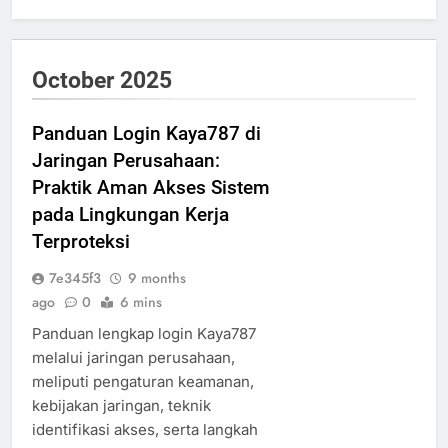
October 2025
Panduan Login Kaya787 di
Jaringan Perusahaan:
Praktik Aman Akses Sistem
pada Lingkungan Kerja
Terproteksi
7e345f3
9 months
ago
0
6 mins
Panduan lengkap login Kaya787
melalui jaringan perusahaan,
meliputi pengaturan keamanan,
kebijakan jaringan, teknik
identifikasi akses, serta langkah