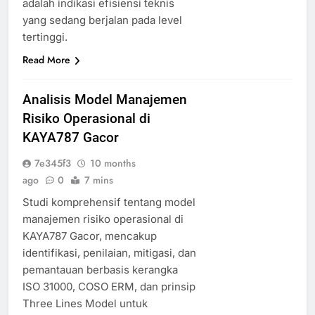
adalah indikasi efisiensi teknis
yang sedang berjalan pada level
tertinggi.
Read More
Analisis Model Manajemen
Risiko Operasional di
KAYA787 Gacor
7e345f3
10 months
ago
0
7 mins
Studi komprehensif tentang model
manajemen risiko operasional di
KAYA787 Gacor, mencakup
identifikasi, penilaian, mitigasi, dan
pemantauan berbasis kerangka
ISO 31000, COSO ERM, dan prinsip
Three Lines Model untuk