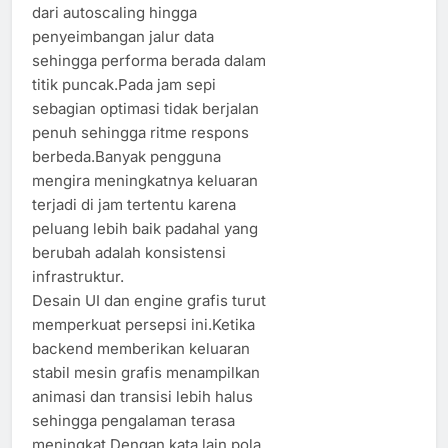
dari autoscaling hingga
penyeimbangan jalur data
sehingga performa berada dalam
titik puncak.Pada jam sepi
sebagian optimasi tidak berjalan
penuh sehingga ritme respons
berbeda.Banyak pengguna
mengira meningkatnya keluaran
terjadi di jam tertentu karena
peluang lebih baik padahal yang
berubah adalah konsistensi
infrastruktur.
Desain UI dan engine grafis turut
memperkuat persepsi ini.Ketika
backend memberikan keluaran
stabil mesin grafis menampilkan
animasi dan transisi lebih halus
sehingga pengalaman terasa
meningkat.Dengan kata lain pola