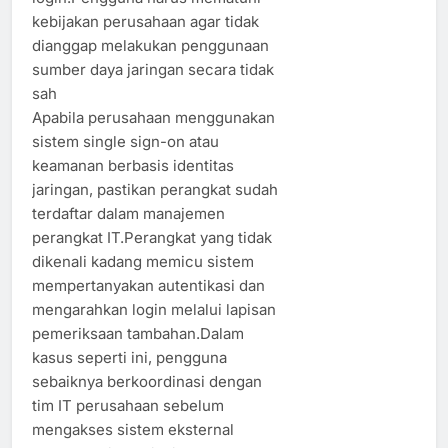
kebijakan perusahaan agar tidak
dianggap melakukan penggunaan
sumber daya jaringan secara tidak
sah
Apabila perusahaan menggunakan
sistem single sign-on atau
keamanan berbasis identitas
jaringan, pastikan perangkat sudah
terdaftar dalam manajemen
perangkat IT.Perangkat yang tidak
dikenali kadang memicu sistem
mempertanyakan autentikasi dan
mengarahkan login melalui lapisan
pemeriksaan tambahan.Dalam
kasus seperti ini, pengguna
sebaiknya berkoordinasi dengan
tim IT perusahaan sebelum
mengakses sistem eksternal