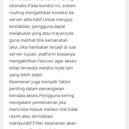
otomatis.Pada kondisi ini, sistem
routing mengalihkan koneksi ke
server alternatif.Untuk menguji
kestabilan, pengguna dapat
melakukan ping atau traceroute
guna melihat titik kemacetan
jalur.Jika hambatan terjadi di luar
server tujuan, platform biasanya
mengaktifkan failover agar akses
tetap tersedia melalui node lain
yang lebih stabil.
Keamanan juga menjadi faktor
penting dalam penanganan
kendala akses.Pengguna sering
mengalami pemblokiran jika
mencoba masuk melalui link tidak
resmi atau terindikasi
manipulatif.Filter keamanan akan