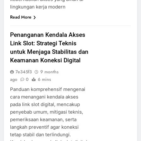
lingkungan kerja modern
Read More
Penanganan Kendala Akses
Link Slot: Strategi Teknis
untuk Menjaga Stabilitas dan
Keamanan Koneksi Digital
7e345f3
9 months
ago
0
6 mins
Panduan komprehensif mengenai
cara menangani kendala akses
pada link slot digital, mencakup
penyebab umum, mitigasi teknis,
pemeriksaan keamanan, serta
langkah preventif agar koneksi
tetap stabil dan terlindungi.