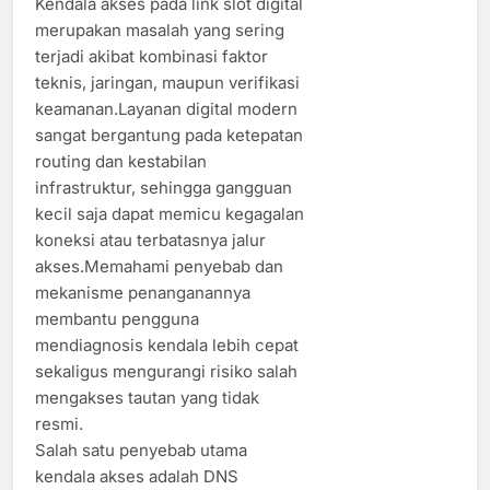
Kendala akses pada link slot digital
merupakan masalah yang sering
terjadi akibat kombinasi faktor
teknis, jaringan, maupun verifikasi
keamanan.Layanan digital modern
sangat bergantung pada ketepatan
routing dan kestabilan
infrastruktur, sehingga gangguan
kecil saja dapat memicu kegagalan
koneksi atau terbatasnya jalur
akses.Memahami penyebab dan
mekanisme penanganannya
membantu pengguna
mendiagnosis kendala lebih cepat
sekaligus mengurangi risiko salah
mengakses tautan yang tidak
resmi.
Salah satu penyebab utama
kendala akses adalah DNS