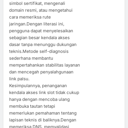
simbol sertifikat, mengenali
domain resmi, atau mengetahui
cara memeriksa rute
jaringan.Dengan literasi ini,
pengguna dapat menyelesaikan
sebagian besar kendala akses
dasar tanpa menunggu dukungan
teknis.Metode self-diagnosis
sederhana membantu
mempertahankan stabilitas layanan
dan mencegah penyalahgunaan
link palsu.
Kesimpulannya, penanganan
kendala akses link slot tidak cukup
hanya dengan mencoba ulang
membuka tautan tetapi
memerlukan pemahaman tentang
lapisan teknis di baliknya.Dengan
memeriksa DNS, memvalidasi