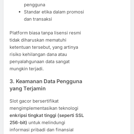
pengguna
Standar etika dalam promosi
dan transaksi
Platform biasa tanpa lisensi resmi
tidak diharuskan mematuhi
ketentuan tersebut, yang artinya
risiko kehilangan dana atau
penyalahgunaan data sangat
mungkin terjadi.
3. Keamanan Data Pengguna
yang Terjamin
Slot gacor bersertifikat
mengimplementasikan teknologi
enkripsi tingkat tinggi (seperti SSL
256-bit)
untuk melindungi
informasi pribadi dan finansial