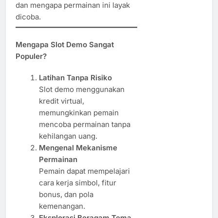
dan mengapa permainan ini layak
dicoba.
Mengapa Slot Demo Sangat
Populer?
Latihan Tanpa Risiko
Slot demo menggunakan
kredit virtual,
memungkinkan pemain
mencoba permainan tanpa
kehilangan uang.
Mengenal Mekanisme
Permainan
Pemain dapat mempelajari
cara kerja simbol, fitur
bonus, dan pola
kemenangan.
Eksplorasi Beragam Tema