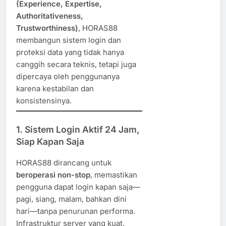
(Experience, Expertise,
Authoritativeness,
Trustworthiness)
, HORAS88
membangun sistem login dan
proteksi data yang tidak hanya
canggih secara teknis, tetapi juga
dipercaya oleh penggunanya
karena kestabilan dan
konsistensinya.
1. Sistem Login Aktif 24 Jam,
Siap Kapan Saja
HORAS88 dirancang untuk
beroperasi non-stop
, memastikan
pengguna dapat login kapan saja—
pagi, siang, malam, bahkan dini
hari—tanpa penurunan performa.
Infrastruktur server yang kuat,