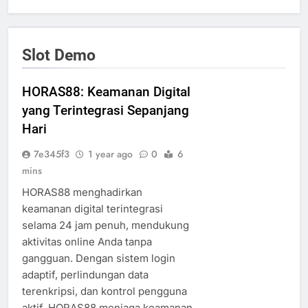
Slot Demo
HORAS88: Keamanan Digital
yang Terintegrasi Sepanjang
Hari
7e345f3
1 year ago
0
6
mins
HORAS88 menghadirkan
keamanan digital terintegrasi
selama 24 jam penuh, mendukung
aktivitas online Anda tanpa
gangguan. Dengan sistem login
adaptif, perlindungan data
terenkripsi, dan kontrol pengguna
aktif, HORAS88 menjaga keamanan