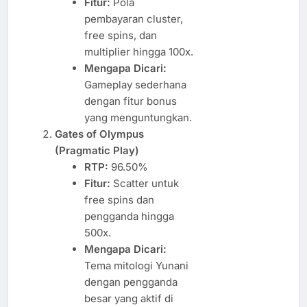
Fitur:
Pola
pembayaran cluster,
free spins, dan
multiplier hingga 100x.
Mengapa Dicari:
Gameplay sederhana
dengan fitur bonus
yang menguntungkan.
Gates of Olympus
(Pragmatic Play)
RTP:
96.50%
Fitur:
Scatter untuk
free spins dan
pengganda hingga
500x.
Mengapa Dicari:
Tema mitologi Yunani
dengan pengganda
besar yang aktif di