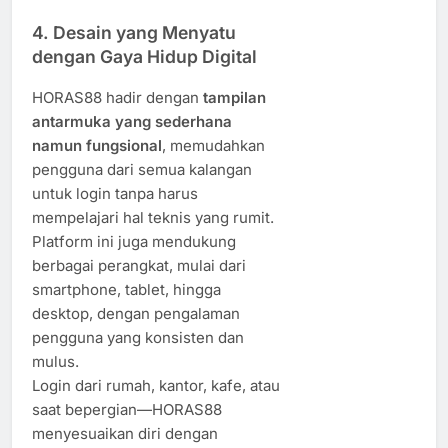
4. Desain yang Menyatu
dengan Gaya Hidup Digital
HORAS88 hadir dengan
tampilan
antarmuka yang sederhana
namun fungsional
, memudahkan
pengguna dari semua kalangan
untuk login tanpa harus
mempelajari hal teknis yang rumit.
Platform ini juga mendukung
berbagai perangkat, mulai dari
smartphone, tablet, hingga
desktop, dengan pengalaman
pengguna yang konsisten dan
mulus.
Login dari rumah, kantor, kafe, atau
saat bepergian—HORAS88
menyesuaikan diri dengan