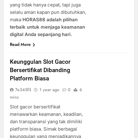
yang tidak hanya cepat, tapi juga
selalu aman kapan pun dibutuhkan,
maka
HORAS88 adalah pilihan
terbaik untuk menjaga keamanan
digital Anda sepanjang hari.
Read More
Keunggulan Slot Gacor
Bersertifikat Dibanding
Platform Biasa
7e345f3
1 year ago
0
6
mins
Slot gacor bersertifikat
menawarkan keamanan, keadilan,
dan transparansi yang tak dimiliki
platform biasa. Simak berbagai
keunggulan yang menjadikannya