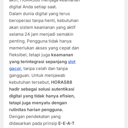
digital Anda setiap saat.
Dalam dunia digital yang terus
beroperasi tanpa henti, kebutuhan
akan sistem keamanan yang aktif
selama 24 jam menjadi semakin
penting. Pengguna tidak hanya
memerlukan akses yang cepat dan
fleksibel, tetapi juga
keamanan
yang terintegrasi sepanjang
slot
gacor
, tanpa celah dan tanpa
gangguan. Untuk menjawab
kebutuhan tersebut,
HORAS88
hadir sebagai solusi autentikasi
digital yang tidak hanya efisien,
tetapi juga menyatu dengan
rutinitas harian pengguna.
Dengan pendekatan yang
didasarkan pada prinsip
E-E-A-T