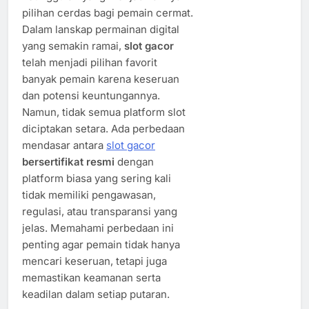
pilihan cerdas bagi pemain cermat.
Dalam lanskap permainan digital
yang semakin ramai,
slot gacor
telah menjadi pilihan favorit
banyak pemain karena keseruan
dan potensi keuntungannya.
Namun, tidak semua platform slot
diciptakan setara. Ada perbedaan
mendasar antara
slot gacor
bersertifikat resmi
dengan
platform biasa yang sering kali
tidak memiliki pengawasan,
regulasi, atau transparansi yang
jelas. Memahami perbedaan ini
penting agar pemain tidak hanya
mencari keseruan, tetapi juga
memastikan keamanan serta
keadilan dalam setiap putaran.