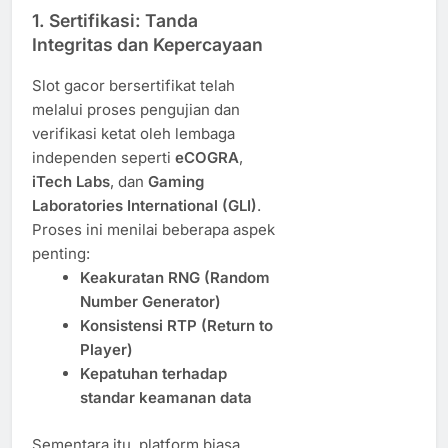
1. Sertifikasi: Tanda
Integritas dan Kepercayaan
Slot gacor bersertifikat telah
melalui proses pengujian dan
verifikasi ketat oleh lembaga
independen seperti
eCOGRA
,
iTech Labs
, dan
Gaming
Laboratories International (GLI)
.
Proses ini menilai beberapa aspek
penting:
Keakuratan RNG (Random
Number Generator)
Konsistensi RTP (Return to
Player)
Kepatuhan terhadap
standar keamanan data
Sementara itu, platform biasa