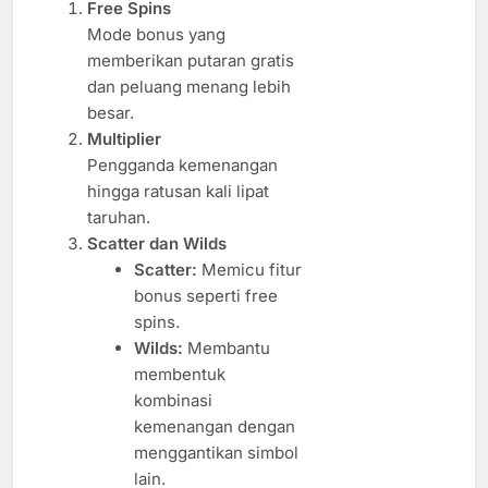
Free Spins
Mode bonus yang
memberikan putaran gratis
dan peluang menang lebih
besar.
Multiplier
Pengganda kemenangan
hingga ratusan kali lipat
taruhan.
Scatter dan Wilds
Scatter:
Memicu fitur
bonus seperti free
spins.
Wilds:
Membantu
membentuk
kombinasi
kemenangan dengan
menggantikan simbol
lain.