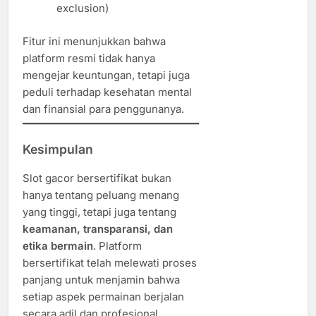
exclusion)
Fitur ini menunjukkan bahwa
platform resmi tidak hanya
mengejar keuntungan, tetapi juga
peduli terhadap kesehatan mental
dan finansial para penggunanya.
Kesimpulan
Slot gacor bersertifikat bukan
hanya tentang peluang menang
yang tinggi, tetapi juga tentang
keamanan, transparansi, dan
etika bermain
. Platform
bersertifikat telah melewati proses
panjang untuk menjamin bahwa
setiap aspek permainan berjalan
secara adil dan profesional.